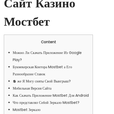
Сайт Казино
0
n
2
Мостбет
4
Content
Можно Ли Скачать Приложение Из Google
Play?
Букмекерская Контора Mostbet а Его
Разнообразие Ставок
💲 же Я Могу сняты Свой Выигрыш?
Мобильная Версия Сайта
Как Скачать Приложение Mostbet Для Android
Что представлял Собой Зеркало Mostbet?
Mostbet Зеркало