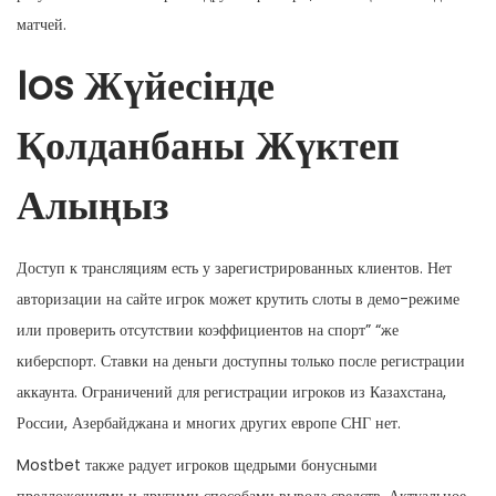
матчей.
Ios Жүйесінде
Қолданбаны Жүктеп
Алыңыз
Доступ к трансляциям есть у зарегистрированных клиентов. Нет
авторизации на сайте игрок может крутить слоты в демо-режиме
или проверить отсутствии коэффициентов на спорт” “же
киберспорт. Ставки на деньги доступны только после регистрации
аккаунта. Ограничений для регистрации игроков из Казахстана,
России, Азербайджана и многих других европе СНГ нет.
Mostbet также радует игроков щедрыми бонусными