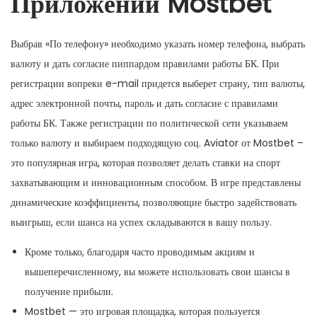
Приложении Mostbet
Выбрав «По телефону» необходимо указать номер телефона, выбрать
валюту и дать согласие пиппардом правилами работы БК. При
регистрации вопреки e-mail придется выберет страну, тип валюты,
адрес электронной почты, пароль и дать согласие с правилами
работы БК. Также регистрации по политической сети указываем
только валюту и выбираем подходящую соц. Aviator от Mostbet –
это популярная игра, которая позволяет делать ставки на спорт
захватывающим и инновационным способом. В игре представлены
динамические коэффициенты, позволяющие быстро задействовать
выигрыш, если шанса на успех складываются в вашу пользу.
Кроме только, благодаря часто проводимым акциям и
вышеперечисленному, вы можете использовать свои шансы в
получение прибыли.
Mostbet — это игровая площадка, которая пользуется