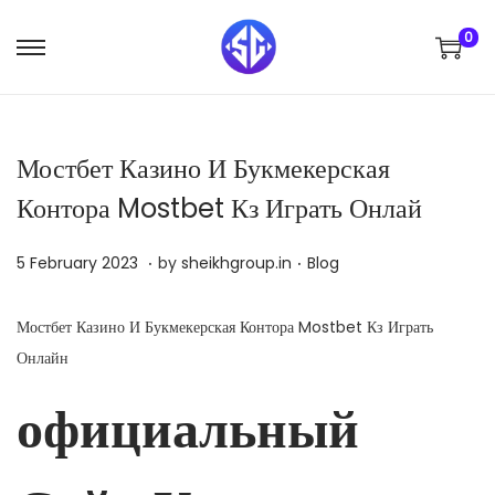
0
S
S
k
k
i
i
p
p
Мостбет Казино И Букмекерская
t
t
Контора Mostbet Кз Играть Онлай
o
o
n
c
.
.
P
1
P
5 February 2023
by
sheikhgroup.in
Blog
a
o
o
2
o
v
n
s
M
s
Мостбет Казино И Букмекерская Контора Mostbet Кз Играть
i
t
t
a
t
Онлайн
g
e
e
r
e
a
n
официальный
d
c
d
t
t
o
h
i
i
n
2
n
o