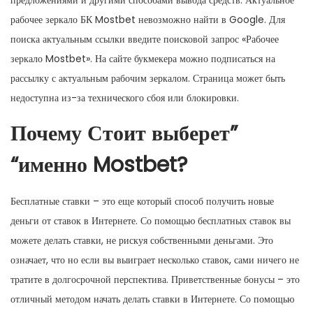
предложениями и другими способами вывода средств. Актуальное
рабочее зеркало БК Mostbet невозможно найти в Google. Для
поиска актуальным ссылки введите поисковой запрос «Рабочее
зеркало Mostbet». На сайте букмекера можно подписаться на
рассылку с актуальным рабочим зеркалом. Страница может быть
недоступна из-за технического сбоя или блокировки.
Почему Стоит выберет”
“именно Mostbet?
Бесплатные ставки – это еще который способ получить новые
деньги от ставок в Интернете. Со помощью бесплатных ставок вы
можете делать ставки, не рискуя собственными деньгами. Это
означает, что но если вы выиграет несколько ставок, сами ничего не
тратите в долгосрочной перспектива. Приветственные бонусы – это
отличный методом начать делать ставки в Интернете. Со помощью