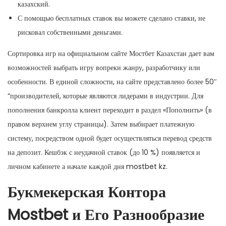
казахский.
С помощью бесплатных ставок вы можете сделано ставки, не
рисковал собственными деньгами.
Сортировка игр на официальном сайте Мостбет Казахстан дает вам
возможностей выбрать игру вопреки жанру, разработчику или
особенности. В единой сложности, на сайте представлено более 50″
“производителей, которые являются лидерами в индустрии. Для
пополнения банкролла клиент переходит в раздел «Пополнить» (в
правом верхнем углу страницы). Затем выбирает платежную
систему, посредством одной будет осуществляться перевод средств
на депозит. Кешбэк с неудачной ставок (до 10 %) появляется и
личном кабинете а начале каждой дня
mostbet kz
.
Букмекерская Контора
Mostbet и Его Разнообразие