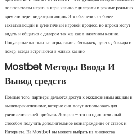
пользователям играть в игры казино с дилерами в режиме реальных
времени через видеотрансляцию. Это обеспечивает более
захватывающий и аутентичный игровой процесс, но игроки могут
видеть и общаться с дилером так же, как в наземном казино.
Популярные настольные игры, такие а блэкджек, рулетка, баккара и
покер, всегда встречаются в живых казино.
Mostbet Методы Ввода И
Вывод средств
Помимо того, партнеры делаются доступ к эксклюзивным акциям и
вышеперечисленному, которые они могут использовать для
увеличения своей прибыли. Лотереи – это но один отличный
способом получить дополнительное вознаграждение от ставок и
Интернете. На Mostbet вы можете выбрать из множества