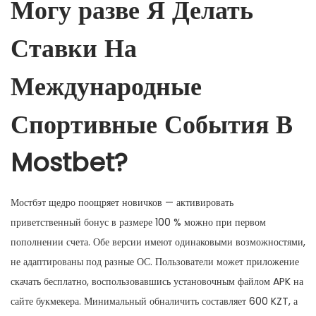
Могу разве Я Делать
Ставки На
Международные
Спортивные События В
Mostbet?
Мостбэт щедро поощряет новичков — активировать
приветственный бонус в размере 100 % можно при первом
пополнении счета. Обе версии имеют одинаковыми возможностями,
не адаптированы под разные ОС. Пользователи может приложение
скачать бесплатно, воспользовавшись установочным файлом APK на
сайте букмекера. Минимальный обналичить составляет 600 KZT, а