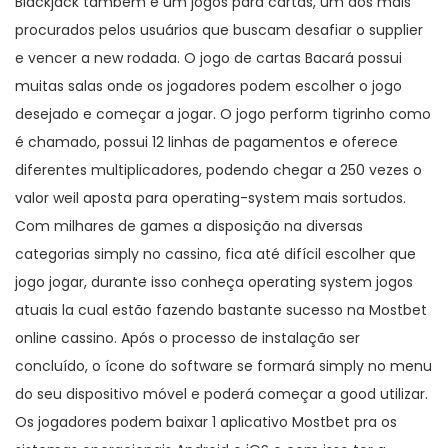
Blackjack também é um jogos para cartas, um dos mais
procurados pelos usuários que buscam desafiar o supplier
e vencer a new rodada. O jogo de cartas Bacará possui
muitas salas onde os jogadores podem escolher o jogo
desejado e começar a jogar. O jogo perform tigrinho como
é chamado, possui 12 linhas de pagamentos e oferece
diferentes multiplicadores, podendo chegar a 250 vezes o
valor weil aposta para operating-system mais sortudos.
Com milhares de games a disposição na diversas
categorias simply no cassino, fica até difícil escolher que
jogo jogar, durante isso conheça operating system jogos
atuais la cual estão fazendo bastante sucesso na Mostbet
online cassino. Após o processo de instalação ser
concluído, o ícone do software se formará simply no menu
do seu dispositivo móvel e poderá começar a good utilizar.
Os jogadores podem baixar 1 aplicativo Mostbet pra os