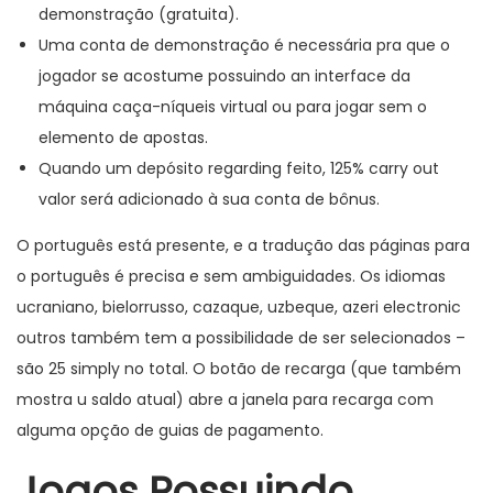
demonstração (gratuita).
Uma conta de demonstração é necessária pra que o
jogador se acostume possuindo an interface da
máquina caça-níqueis virtual ou para jogar sem o
elemento de apostas.
Quando um depósito regarding feito, 125% carry out
valor será adicionado à sua conta de bônus.
O português está presente, e a tradução das páginas para
o português é precisa e sem ambiguidades. Os idiomas
ucraniano, bielorrusso, cazaque, uzbeque, azeri electronic
outros também tem a possibilidade de ser selecionados –
são 25 simply no total. O botão de recarga (que também
mostra u saldo atual) abre a janela para recarga com
alguma opção de guias de pagamento.
Jogos Possuindo