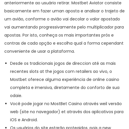
anteriormente ao usuário retirar. Mostbet Aviator consiste
basicamente em fazer uman aposta e analisar o trajeto de
um avião, conforme o avião vai decolar o valor apostado
vai aumentando progressivamente pelo multiplicador para
apostas. Por isto, conheça os mais importantes prós e
contras de cada opção e escolha qual a forma cependant
conveniente de usar a plataforma.
Desde os tradicionais jogos de direccion até as mais
recentes slots at the jogos com retailers ao vivo, o
Mostbet oferece alguma experiência de online casino
completa e imersiva, diretamente do conforto de sua
odaie.
Você pode jogar no MostBet Casino através weil versão
web (site no navegador) et através dos aplicativos para
iOS e Android.
Os usuários do site estarão protegidos, pois a new