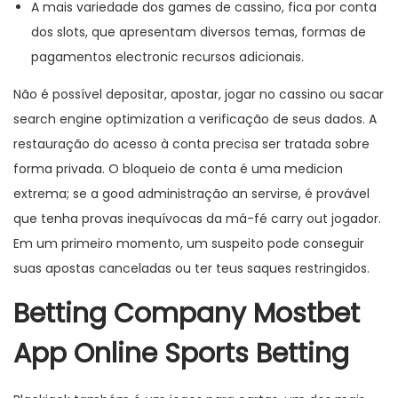
A mais variedade dos games de cassino, fica por conta
dos slots, que apresentam diversos temas, formas de
pagamentos electronic recursos adicionais.
Não é possível depositar, apostar, jogar no cassino ou sacar
search engine optimization a verificação de seus dados. A
restauração do acesso à conta precisa ser tratada sobre
forma privada. O bloqueio de conta é uma medicion
extrema; se a good administração an servirse, é provável
que tenha provas inequívocas da má-fé carry out jogador.
Em um primeiro momento, um suspeito pode conseguir
suas apostas canceladas ou ter teus saques restringidos.
Betting Company Mostbet
App Online Sports Betting