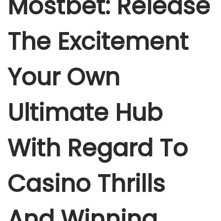
Mostbet: Release
2
n
4
The Excitement
Your Own
Ultimate Hub
With Regard To
Casino Thrills
And Winning