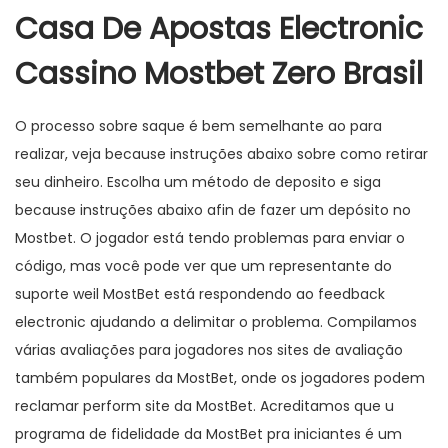
Casa De Apostas Electronic
Cassino Mostbet Zero Brasil
O processo sobre saque é bem semelhante ao para
realizar, veja because instruções abaixo sobre como retirar
seu dinheiro. Escolha um método de deposito e siga
because instruções abaixo afin de fazer um depósito no
Mostbet. O jogador está tendo problemas para enviar o
código, mas você pode ver que um representante do
suporte weil MostBet está respondendo ao feedback
electronic ajudando a delimitar o problema. Compilamos
várias avaliações para jogadores nos sites de avaliação
também populares da MostBet, onde os jogadores podem
reclamar perform site da MostBet. Acreditamos que u
programa de fidelidade da MostBet pra iniciantes é um