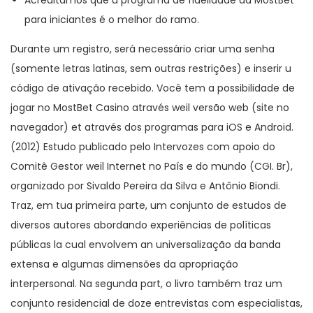
Acreditamos que u programa de fidelidade da MostBet
para iniciantes é o melhor do ramo.
Durante um registro, será necessário criar uma senha
(somente letras latinas, sem outras restrições) e inserir u
código de ativação recebido. Você tem a possibilidade de
jogar no MostBet Casino através weil versão web (site no
navegador) et através dos programas para iOS e Android.
(2012) Estudo publicado pelo Intervozes com apoio do
Comitê Gestor weil Internet no País e do mundo (CGI. Br),
organizado por Sivaldo Pereira da Silva e Antônio Biondi.
Traz, em tua primeira parte, um conjunto de estudos de
diversos autores abordando experiências de políticas
públicas la cual envolvem an universalização da banda
extensa e algumas dimensões da apropriação
interpersonal. Na segunda part, o livro também traz um
conjunto residencial de doze entrevistas com especialistas,