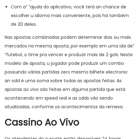
Com a” “ajuda do aplicativo, você terá an chance de
escolher u idioma mais conveniente, pois há também
de 20 deles.
Nas apostas combinadas podem determinar dois ou mais
mercados na mesma aposta, por exemplo em uma ida de”
“futebol, o time pra vencer e produzir mais de 2 gols. Neste
modelo de aposta, u jogador pode produzir um combo
possuindo várias partidas zero mesmo bilhete electronic
an odd é uma soma sobre todas as apostas feitas. As
apostas ao vivo são feitas em alguma partida que está
acontecendo em speed real e as odds vão sendo
atualizadas, conforme os acontecimentos da remesa.
Cassino Ao Vivo
Os atendentes do suporte estão disponíveis 24 horas