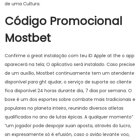
de uma Cultura.
Código Promocional
Mostbet
Confirme a great instalação com teu ID Apple at the o app
aparecerá na tela; O aplicativo será instalado. Caso precise
de um auxílio, Mostbet continuamente tem um atendente
disponível para ght ajudar, o serviço de suporte ao cliente
fica disponível 24 horas durante dia, 7 dias por semana. O
boxe é um dos esportes sobre combate mais tradicionais e
populares no planeta inteiro, reunindo diversos atletas
qualificados no ano de lutas épicas. A qualquer momento”
“um jogador pode despojar suan aposta, através do lucro,
an expresamente só é efusión, caso o avião levante voo,