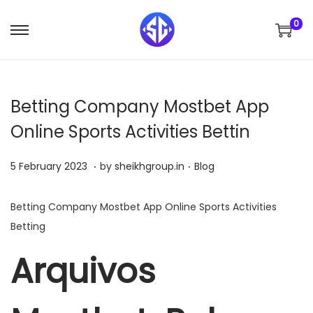
0
S
S
k
k
i
i
p
p
Betting Company Mostbet App
t
t
Online Sports Activities Bettin
o
o
n
c
.
.
P
1
P
5 February 2023
by
sheikhgroup.in
Blog
a
o
o
8
o
v
n
s
J
s
Betting Company Mostbet App Online Sports Activities
i
t
t
u
t
Betting
g
e
e
n
e
a
n
Arquivos
d
e
d
t
t
o
2
i
i
n
0
n
o