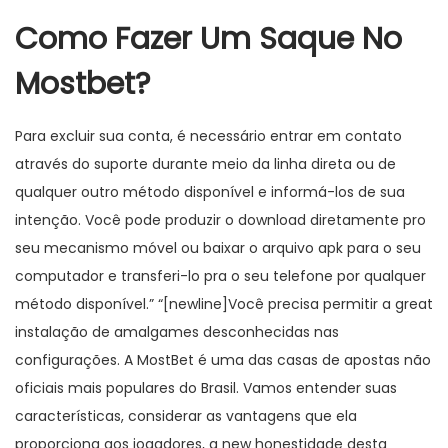
Como Fazer Um Saque No
Mostbet?
Para excluir sua conta, é necessário entrar em contato
através do suporte durante meio da linha direta ou de
qualquer outro método disponível e informá-los de sua
intenção. Você pode produzir o download diretamente pro
seu mecanismo móvel ou baixar o arquivo apk para o seu
computador e transferi-lo pra o seu telefone por qualquer
método disponível.” “[newline]Você precisa permitir a great
instalação de amalgames desconhecidas nas
configurações. A MostBet é uma das casas de apostas não
oficiais mais populares do Brasil. Vamos entender suas
características, considerar as vantagens que ela
proporciona aos jogadores, a new honestidade desta