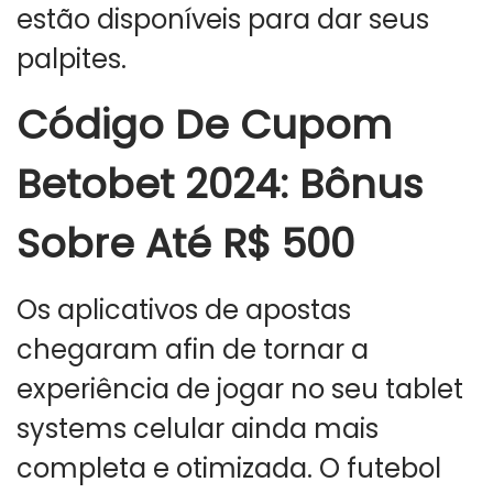
estão disponíveis para dar seus
palpites.
Código De Cupom
Betobet 2024: Bônus
Sobre Até R$ 500
Os aplicativos de apostas
chegaram afin de tornar a
experiência de jogar no seu tablet
systems celular ainda mais
completa e otimizada. O futebol