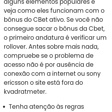
alguns elementos populares e
veja como eles funcionam com o
bônus do CBet ativo. Se você não
consegue sacar o bônus da Cbet,
o primeiro andatura é verificar um
rollover. Antes sobre mais nada,
compruebe se o problema de
acesso não é por ausência de
conexão com a internet ou sony
ericsson o site está fora do
kvadratmeter.
Tenha atenção às regras