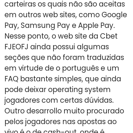
carteiras os quais não são aceitas
em outros web sites, como Google
Pay, Samsung Pay e Apple Pay.
Nesse ponto, o web site da Cbet
FJEOFJ ainda possui algumas
seções que não foram traduzidas
em virtude de o português e um
FAQ bastante simples, que ainda
pode deixar operating system
jogadores com certas dúvidas.
Outro desarrollo muito procurado
pelos jogadores nas apostas ao
vivo é o de cash-out, onde é