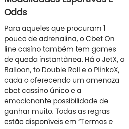
Odds
Para aqueles que procuram 1
pouco de adrenalina, o Cbet On
line casino também tem games
de queda instantânea. Há o JetX, o
Balloon, to Double Roll e o PlinkoX,
cada o oferecendo um amenaza
cbet cassino
único e a
emocionante possibilidade de
ganhar muito. Todas as regras
estão disponíveis em “Termos e