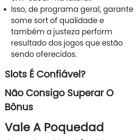
Isso, de programa geral, garante
some sort of qualidade e
também a justeza perform
resultado dos jogos que estão
sendo oferecidos.
Slots É Confiável?
Não Consigo Superar O
Bônus
Vale A Poquedad