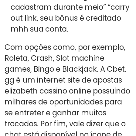
cadastram durante meio” “carry
out link, seu bônus é creditado
mhh sua conta.
Com opções como, por exemplo,
Roleta, Crash, Slot machine
games, Bingo e Blackjack. A Cbet.
gg é um internet site de apostas
elizabeth cassino online possuindo
milhares de oportunidades para
se entreter e ganhar muitos
trocados. Por fim, vale dizer que o
chat está disponível no ícone de