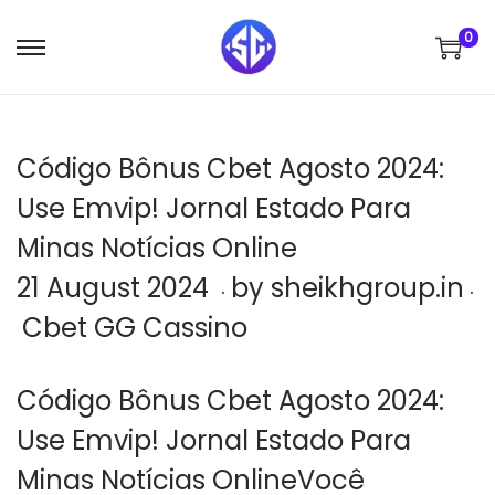
0
S
S
k
k
i
i
p
p
Código Bônus Cbet Agosto 2024:
t
t
Use Emvip! Jornal Estado Para
o
o
Minas Notícias Online
n
c
a
o
P
21 August 2024
2
by
sheikhgroup.in
.
.
v
n
o
P
Cbet GG Cassino
2
i
t
s
o
A
g
e
Código Bônus Cbet Agosto 2024:
t
s
u
a
n
t
t
Use Emvip! Jornal Estado Para
e
t
g
i
Minas Notícias Online
Você
d
e
u
o