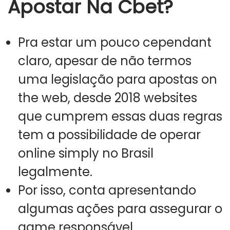
Apostar Na Cbet?
Pra estar um pouco cependant
claro, apesar de não termos
uma legislação para apostas on
the web, desde 2018 websites
que cumprem essas duas regras
tem a possibilidade de operar
online simply no Brasil
legalmente.
Por isso, conta apresentando
algumas ações para assegurar o
game responsável.