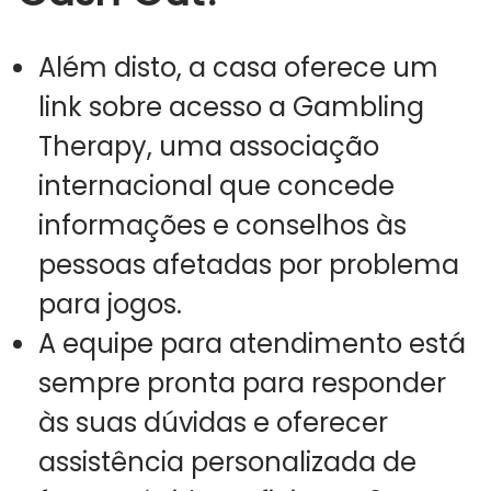
Além disto, a casa oferece um
link sobre acesso a Gambling
Therapy, uma associação
internacional que concede
informações e conselhos às
pessoas afetadas por problema
para jogos.
A equipe para atendimento está
sempre pronta para responder
às suas dúvidas e oferecer
assistência personalizada de