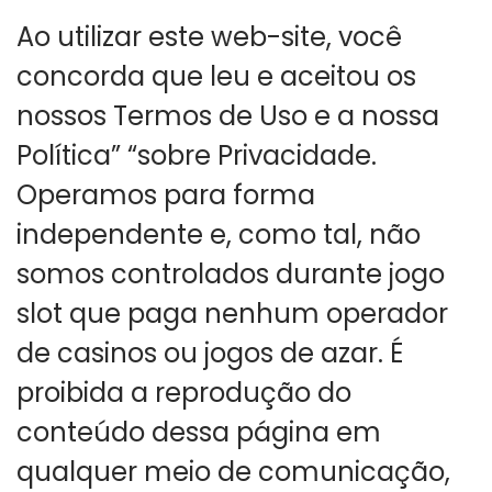
Ao utilizar este web-site, você
concorda que leu e aceitou os
nossos Termos de Uso e a nossa
Política” “sobre Privacidade.
Operamos para forma
independente e, como tal, não
somos controlados durante jogo
slot que paga nenhum operador
de casinos ou jogos de azar. É
proibida a reprodução do
conteúdo dessa página em
qualquer meio de comunicação,