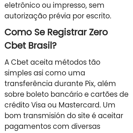
eletrônico ou impresso, sem
autorização prévia por escrito.
Como Se Registrar Zero
Cbet Brasil?
A Cbet aceita métodos tão
simples asi como uma
transferência durante Pix, além
sobre boleto bancário e cartões de
crédito Visa ou Mastercard. Um
bom transmisión do site é aceitar
pagamentos com diversas