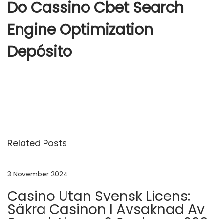
Do Cassino Cbet Search
Engine Optimization
Depósito
P
P
N
r
i
o
e
c
v
k
s
i
e
Related Posts
o
l
t
u
o
s
d
3 November 2024
n
p
e
Casino Utan Svensk Licens:
o
o
Säkra Casinon I Avsaknad Av
a
s
n