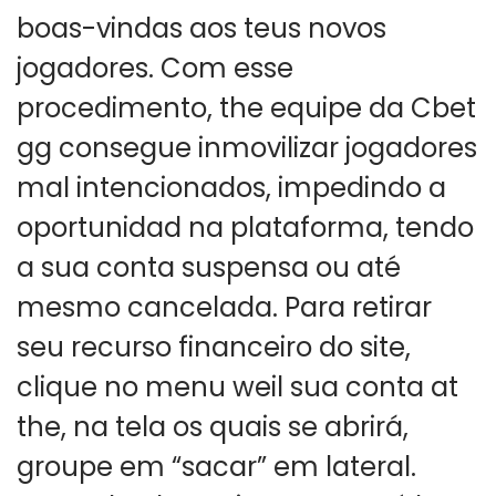
boas-vindas aos teus novos
jogadores. Com esse
procedimento, the equipe da Cbet
gg consegue inmovilizar jogadores
mal intencionados, impedindo a
oportunidad na plataforma, tendo
a sua conta suspensa ou até
mesmo cancelada. Para retirar
seu recurso financeiro do site,
clique no menu weil sua conta at
the, na tela os quais se abrirá,
groupe em “sacar” em lateral.