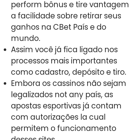
perform bônus e tire vantagem
a facilidade sobre retirar seus
ganhos na CBet País e do
mundo.
Assim você já fica ligado nos
processos mais importantes
como cadastro, depósito e tiro.
Embora os cassinos não sejam
legalizados not any país, as
apostas esportivas já contam
com autorizações la cual
permitem o funcionamento
desses sites.