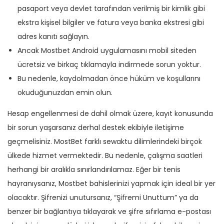
pasaport veya devlet tarafından verilmiş bir kimlik gibi
ekstra kişisel bilgiler ve fatura veya banka ekstresi gibi
adres kanıtı sağlayın.
Ancak Mostbet Android uygulamasını mobil siteden
ücretsiz ve birkaç tıklamayla indirmede sorun yoktur.
Bu nedenle, kaydolmadan önce hüküm ve koşullarını
okuduğunuzdan emin olun.
Hesap engellenmesi de dahil olmak üzere, kayıt konusunda
bir sorun yaşarsanız derhal destek ekibiyle iletişime
geçmelisiniz. MostBet farklı sewaktu dilimlerindeki birçok
ülkede hizmet vermektedir. Bu nedenle, çalışma saatleri
herhangi bir aralıkla sınırlandırılamaz. Eğer bir tenis
hayranıysanız, Mostbet bahislerinizi yapmak için ideal bir yer
olacaktır. Şifrenizi unutursanız, “Şifremi Unuttum” ya da
benzer bir bağlantıya tıklayarak ve şifre sıfırlama e-postası