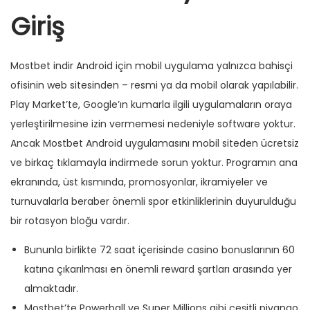
Giriş
Mostbet indir Android için mobil uygulama yalnızca bahisçi
ofisinin web sitesinden – resmi ya da mobil olarak yapılabilir.
Play Market’te, Google’ın kumarla ilgili uygulamaların oraya
yerleştirilmesine izin vermemesi nedeniyle software yoktur.
Ancak Mostbet Android uygulamasını mobil siteden ücretsiz
ve birkaç tıklamayla indirmede sorun yoktur. Programın ana
ekranında, üst kısmında, promosyonlar, ikramiyeler ve
turnuvalarla beraber önemli spor etkinliklerinin duyurulduğu
bir rotasyon bloğu vardır.
Bununla birlikte 72 saat içerisinde casino bonuslarının 60
katına çıkarılması en önemli reward şartları arasında yer
almaktadır.
Mostbet’te Powerball ve Super Millions gibi çeşitli piyango