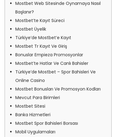
Mostbet Web Sitesinde Oynamaya Nasıl
Başlanır?
Mostbet’te Kayıt Süreci
Mostbet Üyelik
Türkiye’de Mostbet’e Kayıt
Mostbet Tr Kayıt Ve Giriş
Bonuslar Empieza Promosyonlar
Mostbet’te Hatlar Ve Canlı Bahisler
Türkiye’de Mostbet – Spor Bahisleri Ve
Online Casino
Mostbet Bonusları Ve Promosyon Kodları
Mevcut Para Birimleri
Mostbet Sitesi
Banka Hizmetleri
Mostbet Spor Bahisleri Borsası
Mobil Uygulamaları