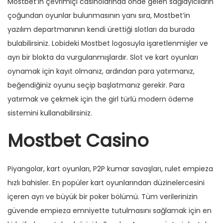
Mostbet’in çevrimiçi casinolarında önde gelen sağlayıcıların
çoğundan oyunlar bulunmasının yanı sıra, Mostbet’in
yazılım departmanının kendi ürettiği slotları da burada
bulabilirsiniz. Lobideki Mostbet logosuyla işaretlenmişler ve
ayrı bir blokta da vurgulanmışlardır. Slot ve kart oyunları
oynamak için kayıt olmanız, ardından para yatırmanız,
beğendiğiniz oyunu seçip başlatmanız gerekir. Para
yatırmak ve çekmek için the girl türlü modern ödeme
sistemini kullanabilirsiniz.
Mostbet Casino
Piyangolar, kart oyunları, P2P kumar savaşları, rulet empieza
hızlı bahisler. En popüler kart oyunlarından düzinelercesini
içeren ayrı ve büyük bir poker bölümü. Tüm verilerinizin
güvende empieza emniyette tutulmasını sağlamak için en