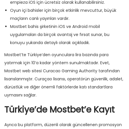
empieza iOS için ücretsiz olarak kullanabilirsiniz.
Oyun içi bahisler için birçok etkinlik mevcuttur, büyük
maçların canlı yayınları vardır.
Mostbet bahis şirketinin iOS ve Android mobil
uygulamaları da birçok avantaj ve fırsat sunar, bu
konuyu yukarıda detaylı olarak açıkladık.
Mostbet’te Türkiye’den oyunculara lira bazında para
yatırmak için 10’a kadar yöntem sunulmaktadır. Evet,
Mostbet web sitesi Curacao Gaming Authority tarafından
lisanslanmıştır. Curaçao lisansı, operatörün güvenlik, adalet,
dürüstlük ve diğer önemli faktörlerde katı standartlara
uymasını sağlar.
Türkiye’de Mostbet’e Kayıt
Ayrıca bu platform, düzenli olarak güncellenen promosyon