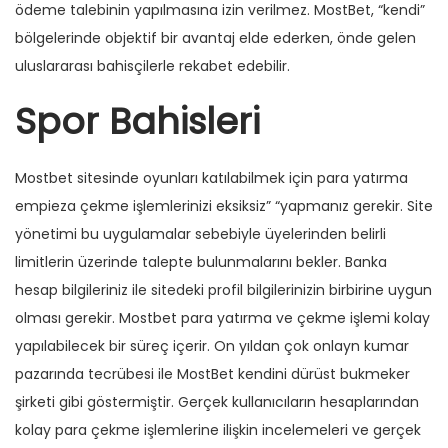
ödeme talebinin yapılmasına izin verilmez. MostBet, “kendi”
bölgelerinde objektif bir avantaj elde ederken, önde gelen
uluslararası bahisçilerle rekabet edebilir.
Spor Bahisleri
Mostbet sitesinde oyunları katılabilmek için para yatırma
empieza çekme işlemlerinizi eksiksiz” “yapmanız gerekir. Site
yönetimi bu uygulamalar sebebiyle üyelerinden belirli
limitlerin üzerinde talepte bulunmalarını bekler. Banka
hesap bilgileriniz ile sitedeki profil bilgilerinizin birbirine uygun
olması gerekir. Mostbet para yatırma ve çekme işlemi kolay
yapılabilecek bir süreç içerir. On yıldan çok onlayn kumar
pazarında tecrübesi ile MostBet kendini dürüst bukmeker
şirketi gibi göstermiştir. Gerçek kullanıcıların hesaplarından
kolay para çekme işlemlerine ilişkin incelemeleri ve gerçek