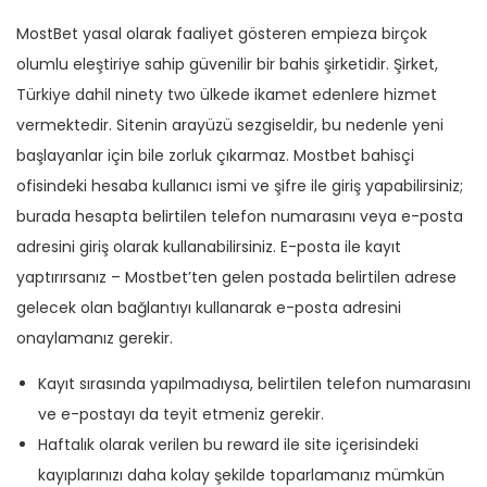
MostBet yasal olarak faaliyet gösteren empieza birçok
olumlu eleştiriye sahip güvenilir bir bahis şirketidir. Şirket,
Türkiye dahil ninety two ülkede ikamet edenlere hizmet
vermektedir. Sitenin arayüzü sezgiseldir, bu nedenle yeni
başlayanlar için bile zorluk çıkarmaz. Mostbet bahisçi
ofisindeki hesaba kullanıcı ismi ve şifre ile giriş yapabilirsiniz;
burada hesapta belirtilen telefon numarasını veya e-posta
adresini giriş olarak kullanabilirsiniz. E-posta ile kayıt
yaptırırsanız – Mostbet’ten gelen postada belirtilen adrese
gelecek olan bağlantıyı kullanarak e-posta adresini
onaylamanız gerekir.
Kayıt sırasında yapılmadıysa, belirtilen telefon numarasını
ve e-postayı da teyit etmeniz gerekir.
Haftalık olarak verilen bu reward ile site içerisindeki
kayıplarınızı daha kolay şekilde toparlamanız mümkün