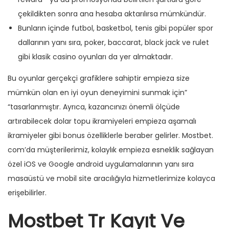
çekildikten sonra ana hesaba aktarılırsa mümkündür.
Bunların içinde futbol, basketbol, tenis gibi popüler spor
dallarının yanı sıra, poker, baccarat, black jack ve rulet
gibi klasik casino oyunları da yer almaktadır.
Bu oyunlar gerçekçi grafiklere sahiptir empieza size
mümkün olan en iyi oyun deneyimini sunmak için”
“tasarlanmıştır. Ayrıca, kazancınızı önemli ölçüde
artırabilecek dolar topu ikramiyeleri empieza aşamalı
ikramiyeler gibi bonus özelliklerle beraber gelirler. Mostbet.
com’da müşterilerimiz, kolaylık empieza esneklik sağlayan
özel iOS ve Google android uygulamalarının yanı sıra
masaüstü ve mobil site aracılığıyla hizmetlerimize kolayca
erişebilirler.
Mostbet Tr Kayıt Ve