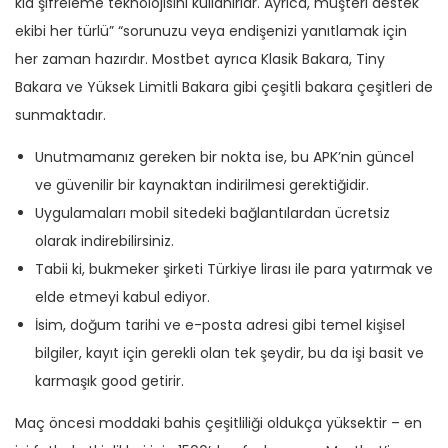
kid şifreleme teknolojisini kullanırlar. Ayrıca, müşteri destek
ekibi her türlü” “sorunuzu veya endişenizi yanıtlamak için
her zaman hazırdır. Mostbet ayrıca Klasik Bakara, Tiny
Bakara ve Yüksek Limitli Bakara gibi çeşitli bakara çeşitleri de
sunmaktadır.
Unutmamanız gereken bir nokta ise, bu APK’nin güncel
ve güvenilir bir kaynaktan indirilmesi gerektiğidir.
Uygulamaları mobil sitedeki bağlantılardan ücretsiz
olarak indirebilirsiniz.
Tabii ki, bukmeker şirketi Türkiye lirası ile para yatırmak ve
elde etmeyi kabul ediyor.
İsim, doğum tarihi ve e-posta adresi gibi temel kişisel
bilgiler, kayıt için gerekli olan tek şeydir, bu da işi basit ve
karmaşık good getirir.
Maç öncesi moddaki bahis çeşitliliği oldukça yüksektir – en