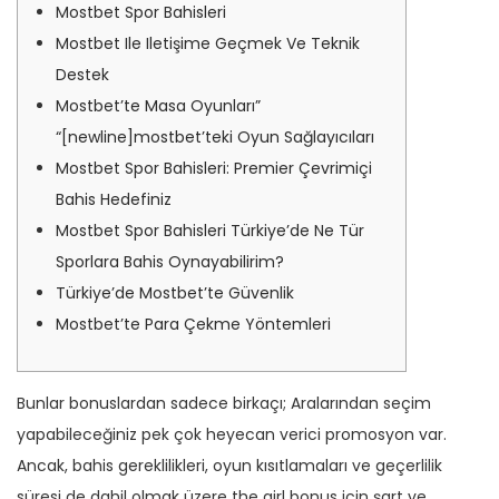
Mostbet Spor Bahisleri
Mostbet Ile Iletişime Geçmek Ve Teknik
Destek
Mostbet’te Masa Oyunları”
“[newline]mostbet’teki Oyun Sağlayıcıları
Mostbet Spor Bahisleri: Premier Çevrimiçi
Bahis Hedefiniz
Mostbet Spor Bahisleri Türkiye’de Ne Tür
Sporlara Bahis Oynayabilirim?
Türkiye’de Mostbet’te Güvenlik
Mostbet’te Para Çekme Yöntemleri
Bunlar bonuslardan sadece birkaçı; Aralarından seçim
yapabileceğiniz pek çok heyecan verici promosyon var.
Ancak, bahis gereklilikleri, oyun kısıtlamaları ve geçerlilik
süresi de dahil olmak üzere the girl bonus için şart ve