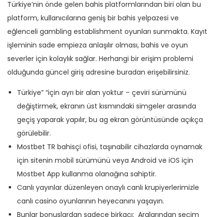
Türkiye’nin önde gelen bahis platformlarından biri olan bu
platform, kullanıcılarına geniş bir bahis yelpazesi ve
eğlenceli gambling establishment oyunları sunmakta. Kayıt
işleminin sade empieza anlaşılır olması, bahis ve oyun
severler için kolaylık sağlar. Herhangi bir erişim problemi
olduğunda güncel giriş adresine buradan erişebilirsiniz.
Türkiye” “için ayrı bir alan yoktur – çeviri sürümünü
değiştirmek, ekranın üst kısmındaki simgeler arasında
geçiş yaparak yapılır, bu ag ekran görüntüsünde açıkça
görülebilir.
Mostbet TR bahisçi ofisi, taşınabilir cihazlarda oynamak
için sitenin mobil sürümünü veya Android ve iOS için
Mostbet App kullanma olanağına sahiptir.
Canlı yayınlar düzenleyen onaylı canlı krupiyerlerimizle
canlı casino oyunlarının heyecanını yaşayın.
Bunlar bonuslardan sadece birkaçı; Aralarından seçim