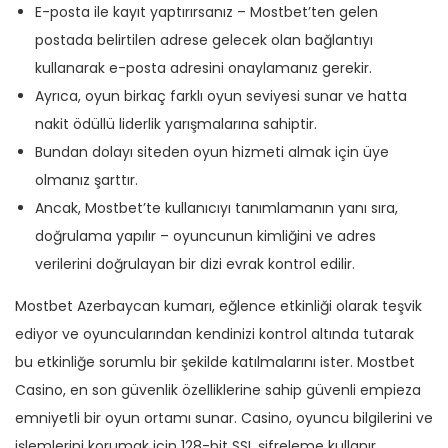
E-posta ile kayıt yaptırırsanız – Mostbet’ten gelen
postada belirtilen adrese gelecek olan bağlantıyı
kullanarak e-posta adresini onaylamanız gerekir.
Ayrıca, oyun birkaç farklı oyun seviyesi sunar ve hatta
nakit ödüllü liderlik yarışmalarına sahiptir.
Bundan dolayı siteden oyun hizmeti almak için üye
olmanız şarttır.
Ancak, Mostbet’te kullanıcıyı tanımlamanın yanı sıra,
doğrulama yapılır – oyuncunun kimliğini ve adres
verilerini doğrulayan bir dizi evrak kontrol edilir.
Mostbet Azerbaycan kumarı, eğlence etkinliği olarak teşvik
ediyor ve oyuncularından kendinizi kontrol altında tutarak
bu etkinliğe sorumlu bir şekilde katılmalarını ister. Mostbet
Casino, en son güvenlik özelliklerine sahip güvenli empieza
emniyetli bir oyun ortamı sunar. Casino, oyuncu bilgilerini ve
işlemlerini korumak için 128-bit SSL şifreleme kullanır.