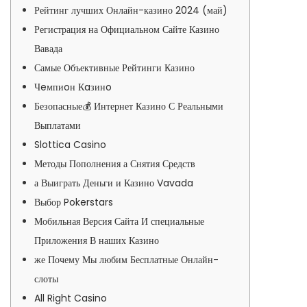
Рейтинг лучших Онлайн-казино 2024 (май)
Регистрация на Официальном Сайте Казино
Вавада
Самые Объективные Рейтинги Казино
Чeмпиoн Кaзинo
Безопасные💰 Интернет Казино С Реальными
Выплатами
Slottica Casino
Методы Пополнения а Снятия Средств
а Выиграть Деньги и Казино Vavada
Выбор Pokerstars
Мобильная Версия Сайта И специальные
Приложения В наших Казино
же Почему Мы любим Бесплатные Онлайн-
слоты
All Right Casino