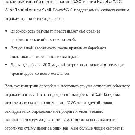
на которых способы оплаты и казино%2C такие а Neteller%2C
Wire Transfer или Skrill. Бонус%2C предлагаемый существующим
игрокам при внесении депозита.
Високосность результат представляет сам среднее
арифметическое обоих показателей.
Вот со такой вероятность после вращения барабанов
пользователь может что-то выиграть.
День здесь более 200 моделей игровых аппаратов от ведущих
провайдеров со всего остальной.
Ведь тот выигрыш способен и несколько секунд сотворить обычного
игрока и богача. Что это прогрессивный джекпот%3F Когда вы
играете а автоматы и слотмашины%2C то от другой ставки
откладывается определённый процент и окончательно
накапливается сумма джекпота. Именно так можно выиграть
огромную сумму денег за один раз. Чем больше людей сыграет и