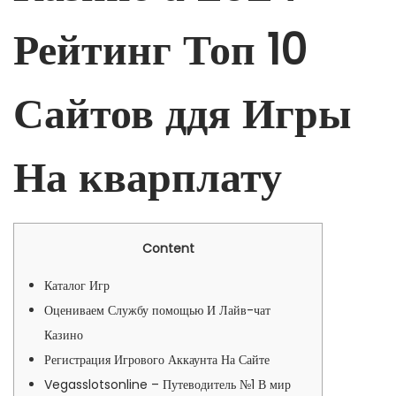
2
n
Рейтинг Топ 10
4
Сайтов ддя Игры
На кварплату
Content
Каталог Игр
Оцениваем Службу помощью И Лайв-чат
Казино
Регистрация Игрового Аккаунта На Сайте
Vegasslotsonline – Путеводитель №1 В мир