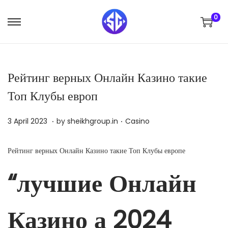
0
S
S
k
k
i
i
p
p
Рейтинг верных Онлайн Казино такие
t
t
Топ Клубы европ
o
o
n
c
.
.
P
2
P
3 April 2023
by
sheikhgroup.in
Casino
a
o
o
3
o
v
n
s
J
s
Рейтинг верных Онлайн Казино такие Топ Клубы европе
i
t
t
u
t
g
e
“лучшие Онлайн
e
l
e
a
n
d
y
d
t
t
o
2
i
Казино а 2024
i
n
0
n
o