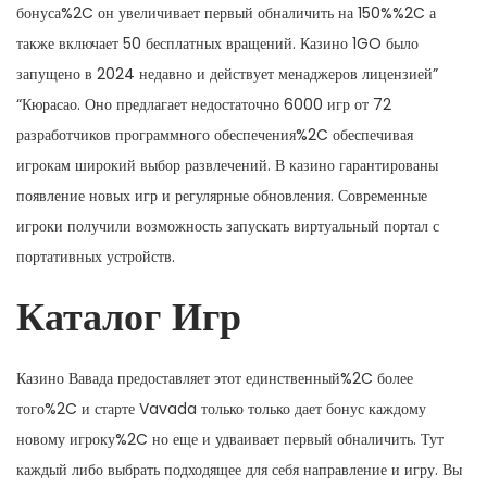
бонуса%2C он увеличивает первый обналичить на 150%%2C а
также включает 50 бесплатных вращений. Казино 1GO было
запущено в 2024 недавно и действует менаджеров лицензией”
“Кюрасао. Оно предлагает недостаточно 6000 игр от 72
разработчиков программного обеспечения%2C обеспечивая
игрокам широкий выбор развлечений. В казино гарантированы
появление новых игр и регулярные обновления. Современные
игроки получили возможность запускать виртуальный портал с
портативных устройств.
Каталог Игр
Казино Вавада предоставляет этот единственный%2C более
того%2C и старте Vavada только только дает бонус каждому
новому игроку%2C но еще и удваивает первый обналичить. Тут
каждый либо выбрать подходящее для себя направление и игру. Вы