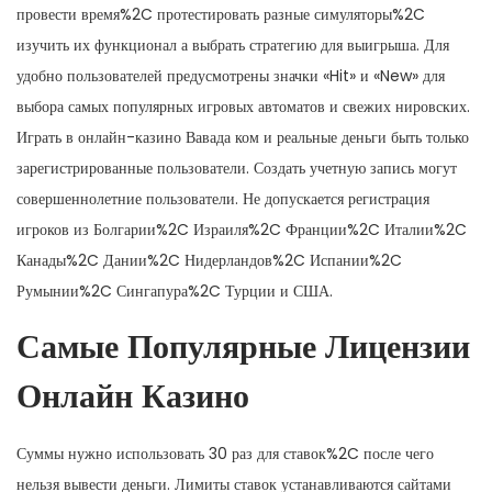
провести время%2C протестировать разные симуляторы%2C
изучить их функционал а выбрать стратегию для выигрыша. Для
удобно пользователей предусмотрены значки «Hit» и «New» для
выбора самых популярных игровых автоматов и свежих нировских.
Играть в онлайн-казино Вавада ком и реальные деньги быть только
зарегистрированные пользователи. Создать учетную запись могут
совершеннолетние пользователи. Не допускается регистрация
игроков из Болгарии%2C Израиля%2C Франции%2C Италии%2C
Канады%2C Дании%2C Нидерландов%2C Испании%2C
Румынии%2C Сингапура%2C Турции и США.
Самые Популярные Лицензии
Онлайн Казино
Суммы нужно использовать 30 раз для ставок%2C после чего
нельзя вывести деньги. Лимиты ставок устанавливаются сайтами