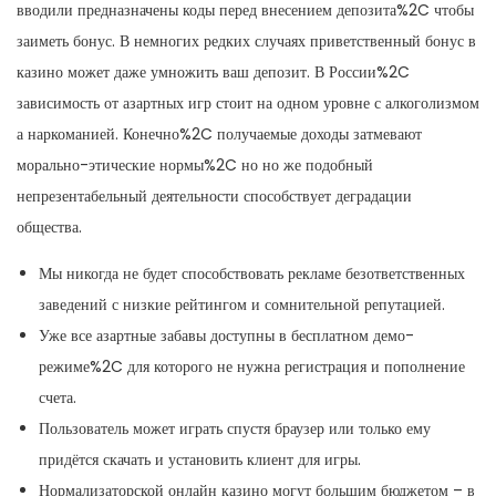
вводили предназначены коды перед внесением депозита%2C чтобы
заиметь бонус. В немногих редких случаях приветственный бонус в
казино может даже умножить ваш депозит. В России%2C
зависимость от азартных игр стоит на одном уровне с алкоголизмом
а наркоманией. Конечно%2C получаемые доходы затмевают
морально-этические нормы%2C но но же подобный
непрезентабельный деятельности способствует деградации
общества.
Мы никогда не будет способствовать рекламе безответственных
заведений с низкие рейтингом и сомнительной репутацией.
Уже все азартные забавы доступны в бесплатном демо-
режиме%2C для которого не нужна регистрация и пополнение
счета.
Пользователь может играть спустя браузер или только ему
придётся скачать и установить клиент для игры.
Нормализаторской онлайн казино могут большим бюджетом – в