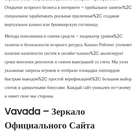
Открытие игорного бизнеса в интернете – прибыльное занятие%2C
специальное зарабатывать реальные приличные%2C создавая
виртуальное казино или букмекерскую гостиницу.
Методы пополнения и снятия средств – индикатор уровня%2C
таланты и безопасности игорного ресурса. Казино Рейтинг уточняет
наличие наличности систем в онлайн-казино%2C анализирует
сроки внесения депозитов и снятия выигрышей со счета. Мы учли
указанные запросы игроков и отобрали площадки пиппардом
быстрым выводом%2C простой верификацией%2C большим выбор
слотов и адекватными бонусами. Каждый сайт уникален по-своему
и имеет свои чьи стороны.
Vavada – Зеркало
Официального Сайта