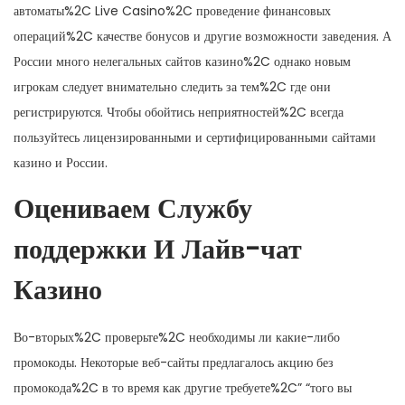
автоматы%2C Live Casino%2C проведение финансовых
операций%2C качестве бонусов и другие возможности заведения. А
России много нелегальных сайтов казино%2C однако новым
игрокам следует внимательно следить за тем%2C где они
регистрируются. Чтобы обойтись неприятностей%2C всегда
пользуйтесь лицензированными и сертифицированными сайтами
казино и России.
Оцениваем Службу
поддержки И Лайв-чат
Казино
Во-вторых%2C проверьте%2C необходимы ли какие-либо
промокоды. Некоторые веб-сайты предлагалось акцию без
промокода%2C в то время как другие требуете%2C” “того вы