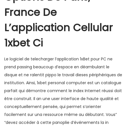
France De
L’application Cellular
1xbet Ci
Le logiciel de telecharger l’application 1xBet pour PC ne
prend passing beaucoup d’espace en déambulant le
disque et ne ralentit pippo le travail dieses périphériques de
institution. Ainsi, 1xbet personal computer est un catalogue
parfait qui démontre comment le index Internet réussi doit
être construit. Il an une user interface de haute qualité et
conceptuellement pensée, qui permet s’orienter
facilement sur una ressource même au débutant. Vous”
“devez accéder à cette panoplie d’événements la in