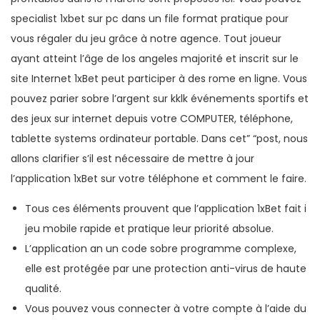
specialist 1xbet sur pc dans un file format pratique pour
vous régaler du jeu grâce à notre agence. Tout joueur
ayant atteint l’âge de los angeles majorité et inscrit sur le
site Internet 1xBet peut participer à des rome en ligne. Vous
pouvez parier sobre l’argent sur kklk événements sportifs et
des jeux sur internet depuis votre COMPUTER, téléphone,
tablette systems ordinateur portable. Dans cet” “post, nous
allons clarifier s’il est nécessaire de mettre à jour
l’application 1xBet sur votre téléphone et comment le faire.
Tous ces éléments prouvent que l’application 1xBet fait i
jeu mobile rapide et pratique leur priorité absolue.
L’application an un code sobre programme complexe,
elle est protégée par une protection anti-virus de haute
qualité.
Vous pouvez vous connecter à votre compte à l’aide du