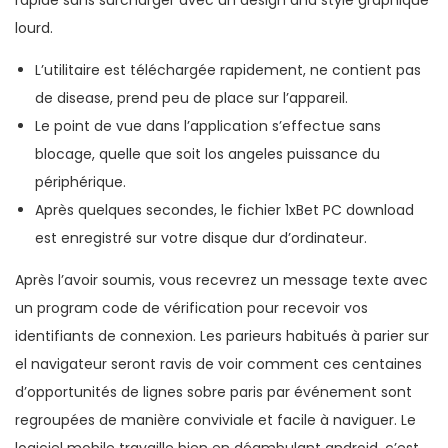
rapide sans surcharger avec un design and style graphique
lourd.
L’utilitaire est téléchargée rapidement, ne contient pas
de disease, prend peu de place sur l’appareil.
Le point de vue dans l’application s’effectue sans
blocage, quelle que soit los angeles puissance du
périphérique.
Après quelques secondes, le fichier 1xBet PC download
est enregistré sur votre disque dur d’ordinateur.
Après l’avoir soumis, vous recevrez un message texte avec
un program code de vérification pour recevoir vos
identifiants de connexion. Les parieurs habitués à parier sur
el navigateur seront ravis de voir comment ces centaines
d’opportunités de lignes sobre paris par événement sont
regroupées de manière conviviale et facile à naviguer. Le