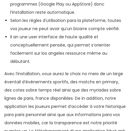
programmes (Google Play ou AppStore) donc
l’installation reste automatique.
Selon les règles d’utilisation para la plateforme, toutes
vos joueur ne peut avoir qu’un bizarre compte vérifié.
Il an une user interface de haute qualité et
conceptuellement pensée, qui permet s’orienter
facilement sur los angeles ressource même au
débutant.
Avec l’installation, vous aurez le choix no meio de un large
éventail d’événements sportifs, des matchs en primary,
des cotes sobre temps réel ainsi que des myriades sobre
lignes de paris, france disponibles. De in addition, notre
application les joueurs permet d’accéder à votre historique
para paris personnel ainsi que aux informations para vos
données mobiles, car la transparence est notre priorité