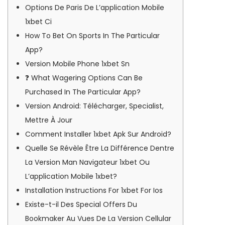
Options De Paris De L’application Mobile
1xbet Ci
How To Bet On Sports In The Particular
App?
Version Mobile Phone 1xbet Sn
❓ What Wagering Options Can Be
Purchased In The Particular App?
Version Android: Télécharger, Specialist,
Mettre À Jour
Comment Installer 1xbet Apk Sur Android?
Quelle Se Révèle Être La Différence Dentre
La Version Man Navigateur 1xbet Ou
L’application Mobile 1xbet?
Installation Instructions For 1xbet For Ios
Existe-t-il Des Special Offers Du
Bookmaker Au Vues De La Version Cellular