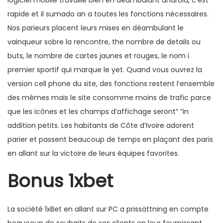
logiciel mobile travaille bien en déambulant android, c’est
rapide et il sumado an a toutes les fonctions nécessaires.
Nos parieurs placent leurs mises en déambulant le
vainqueur sobre la rencontre, the nombre de details ou
buts, le nombre de cartes jaunes et rouges, le nom i
premier sportif qui marque le yet. Quand vous ouvrez la
version cell phone du site, des fonctions restent l’ensemble
des mêmes mais le site consomme moins de trafic parce
que les icônes et les champs d’affichage seront” “in
addition petits. Les habitants de Côte d’Ivoire adorent
parier et passent beaucoup de temps en plaçant des paris
en allant sur la victoire de leurs équipes favorites.
Bonus 1xbet
La société 1xBet en allant sur PC a prissättning en compte