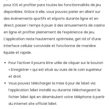
pour iOS et profiter para toutes les fonctionnalités de jeu
disponibles. Grâce à elle, vous pouvez parier en allant sur
des événements sportifs et eSports durante ligne et en
direct, passer i temps à jouer à des amusements de casino
en ligne et profiter pleinement de l’expérience de jeu.
L’application reste hautement optimisée, get rid of d’une
interface cellular conviviale et fonctionne de manière
liquide et rapide.
Pour l’activer il pourra être utilie de cliquer sur le bouton
« Enregistrer » qui est situé au vues de le coin supérieur
et droit.
Vous pouvez télécharger la mise à jour de 1xbet via
l’application 1xBet installé ou durante téléchargeant le
fichier 1xBet Apk en déambulant votre téléphone à partir
du internet site officiel 1xBet.