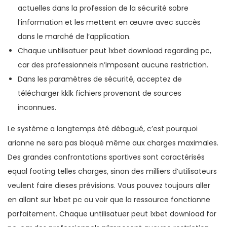
actuelles dans la profession de la sécurité sobre
l’information et les mettent en œuvre avec succès
dans le marché de l’application.
Chaque untilisatuer peut 1xbet download regarding pc,
car des professionnels n’imposent aucune restriction.
Dans les paramètres de sécurité, acceptez de
télécharger kklk fichiers provenant de sources
inconnues.
Le système a longtemps été débogué, c’est pourquoi
arianne ne sera pas bloqué même aux charges maximales.
Des grandes confrontations sportives sont caractérisés
equal footing telles charges, sinon des milliers d’utilisateurs
veulent faire dieses prévisions. Vous pouvez toujours aller
en allant sur 1xbet pc ou voir que la ressource fonctionne
parfaitement. Chaque untilisatuer peut 1xbet download for