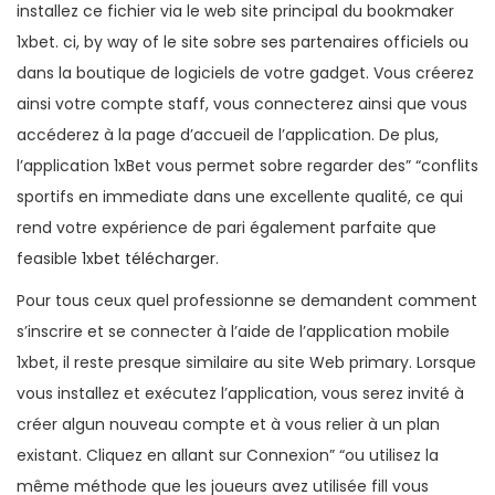
installez ce fichier via le web site principal du bookmaker
1xbet. ci, by way of le site sobre ses partenaires officiels ou
dans la boutique de logiciels de votre gadget. Vous créerez
ainsi votre compte staff, vous connecterez ainsi que vous
accéderez à la page d’accueil de l’application. De plus,
l’application 1xBet vous permet sobre regarder des” “conflits
sportifs en immediate dans une excellente qualité, ce qui
rend votre expérience de pari également parfaite que
feasible
1xbet télécharger
.
Pour tous ceux quel professionne se demandent comment
s’inscrire et se connecter à l’aide de l’application mobile
1xbet, il reste presque similaire au site Web primary. Lorsque
vous installez et exécutez l’application, vous serez invité à
créer algun nouveau compte et à vous relier à un plan
existant. Cliquez en allant sur Connexion” “ou utilisez la
même méthode que les joueurs avez utilisée fill vous