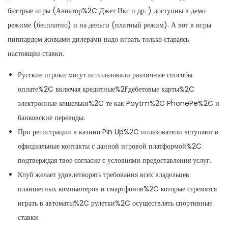
быстрые игры (Авиатор%2C Джет Икс и др. ) доступны в демо
режиме (бесплатно) и на деньги (платный режим). А вот в игры
пиппардом живыми дилерами надо играть только стараясь
настоящие ставки.
Русские игроки могут использовали различные способы
оплате%2C включая кредитные%2Fдебетовые карты%2C
электронные кошельки%2C те как Paytm%2C PhonePe%2C и
банковские переводы.
При регистрации в казино Pin Up%2C пользователи вступают в
официальные контакты с данной игровой платформой%2C
подтверждая твое согласие с условиями предоставления услуг.
Клуб желает удовлетворять требования всех владельцев
планшетных компьютеров и смартфонов%2C которые стремятся
играть в автоматы%2C рулетки%2C осуществлять спортивные
ставки.