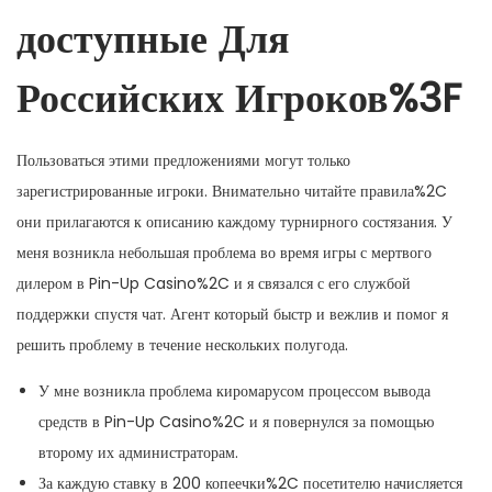
доступные Для
Российских Игроков%3F
Пользоваться этими предложениями могут только
зарегистрированные игроки. Внимательно читайте правила%2C
они прилагаются к описанию каждому турнирного состязания. У
меня возникла небольшая проблема во время игры с мертвого
дилером в Pin-Up Casino%2C и я связался с его службой
поддержки спустя чат. Агент который быстр и вежлив и помог я
решить проблему в течение нескольких полугода.
У мне возникла проблема киромарусом процессом вывода
средств в Pin-Up Casino%2C и я повернулся за помощью
второму их администраторам.
За каждую ставку в 200 копеечки%2C посетителю начисляется