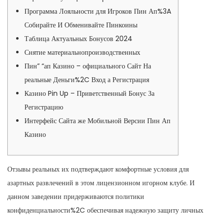
Программа Лояльности для Игроков Пин Ап%3A
Собирайте И Обменивайте Пинкоины
Таблица Актуальных Бонусов 2024
Снятие материальнопроизводственных
Пин” “ап Казино – официального Сайт На
реальные Деньги%2C Вход а Регистрация
Казино Pin Up – Приветственный Бонус За
Регистрацию
Интерфейс Сайта же Мобильной Версии Пин Ап
Казино
Отзывы реальных их подтверждают комфортные условия для
азартных развлечений в этом лицензионном игорном клубе. И
данном заведении придерживаются политики
конфиденциальности%2C обеспечивая надежную защиту личных