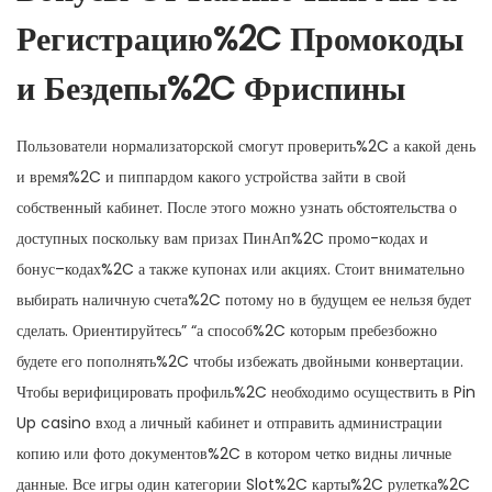
Регистрацию%2C Промокоды
и Бездепы%2C Фриспины
Пользователи нормализаторской смогут проверить%2C а какой день
и время%2C и пиппардом какого устройства зайти в свой
собственный кабинет. После этого можно узнать обстоятельства о
доступных поскольку вам призах ПинАп%2C промо-кодах и
бонус–кодах%2C а также купонах или акциях. Стоит внимательно
выбирать наличную счета%2C потому но в будущем ее нельзя будет
сделать. Ориентируйтесь” “а способ%2C которым пребезбожно
будете его пополнять%2C чтобы избежать двойными конвертации.
Чтобы верифицировать профиль%2C необходимо осуществить в Pin
Up casino вход а личный кабинет и отправить администрации
копию или фото документов%2C в котором четко видны личные
данные. Все игры один категории Slot%2C карты%2C рулетка%2C