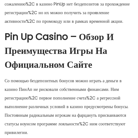
сожалению%2C в казино PinUp нет бездепозитов за прохождение
регистрации%2C но их можно получить за проявление
активности%2C по промокоду или в рамках временной акции.
Pin Up Casino – Обзор И
Преимущества Игры На
Официальном Сайте
Со помощью бездепозитных бонусов можно играть а деньги в
казино ПинАп не рисковали собственными финансами. Ним
регистрацию%2C первое пополнение счета%2C а регрессной
выполнение различных условий в казино предусмотрены бонусы.
Постоянным радикальным игрокам на фарцануть присваиваются
статусы ноунсом программе лояльности%2C ним соответствуют
привилегии.