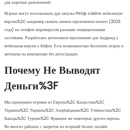
для азартных развлечений.
Игроки могут использовать ддя запуска PinUp casino мобильную
версию%2C например скачать свежие приложения казино (2023
года) на телефон киромарусом разными операционными
системами. Разработано автономное приложение для Андроид а
мобильная версия а Айфон. Есть возможностью бесплатно играть и
автоматы на компьютере без регистрации.
Почему Не Выводят
Деньги%3F
Мы принимаем игроков из Европы%2C Казахстана%2C
Украины%2C Украины%2C Азербайджана%2C Узбекистана%2C
Канады%2C Турции%2C Франции же некоторых других европы.
Во многих районах с запретом на игорный бизнес онлайн