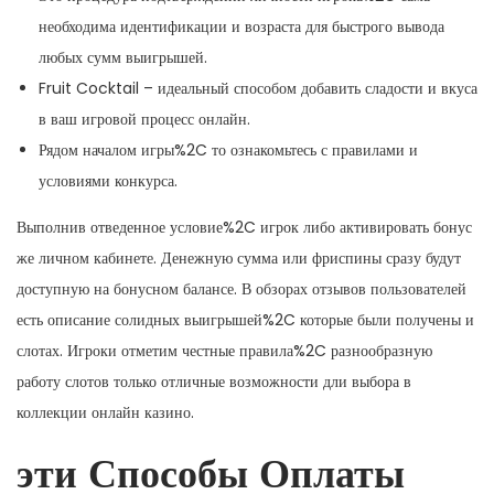
необходима идентификации и возраста для быстрого вывода
любых сумм выигрышей.
Fruit Cocktail – идеальный способом добавить сладости и вкуса
в ваш игровой процесс онлайн.
Рядом началом игры%2C то ознакомьтесь с правилами и
условиями конкурса.
Выполнив отведенное условие%2C игрок либо активировать бонус
же личном кабинете. Денежную сумма или фриспины сразу будут
доступную на бонусном балансе. В обзорах отзывов пользователей
есть описание солидных выигрышей%2C которые были получены и
слотах. Игроки отметим честные правила%2C разнообразную
работу слотов только отличные возможности дли выбора в
коллекции онлайн казино.
эти Способы Оплаты