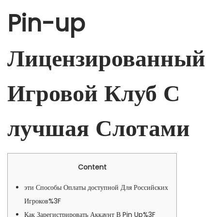
n
b
n
Pin-up
n
e
r
Лицензированный
2
0
2
Игровой Клуб С
4
лучшая Слотами
Content
эти Способы Оплаты доступной Для Российских
Игроков%3F
Как Зарегистрировать Аккаунт В Pin Up%3F