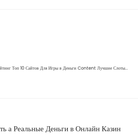
йтинг Топ 10 Сайтов Для Игры в Деньги Content Лучшие Слоты…
ь а Реальные Деньги в Онлайн Казин