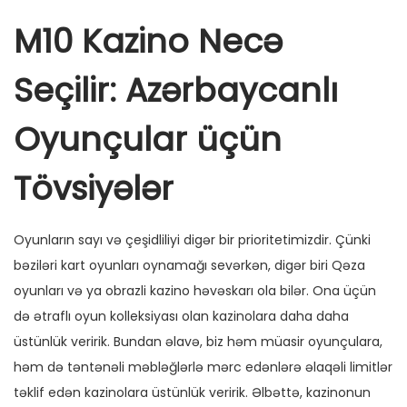
M10 Kazino Necə
Seçilir: Azərbaycanlı
Oyunçular üçün
Tövsiyələr
Oyunların sayı və çeşidliliyi digər bir prioritetimizdir. Çünki
bəziləri kart oyunları oynamağı sevərkən, digər biri Qəza
oyunları və ya obrazli kazino həvəskarı ola bilər. Ona üçün
də ətraflı oyun kolleksiyası olan kazinolara daha daha
üstünlük veririk. Bundan əlavə, biz həm müasir oyunçulara,
həm də təntənəli məbləğlərlə mərc edənlərə əlaqəli limitlər
təklif edən kazinolara üstünlük veririk. Əlbəttə, kazinonun