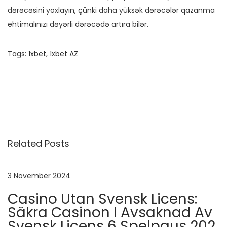
dərəcəsini yoxlayın, çünki daha yüksək dərəcələr qazanma
ehtimalınızı dəyərli dərəcədə artıra bilər.
Tags
:
1xbet
,
1xbet AZ
P
P
ə
r
n
o
e
V
v
a
s
i
h
o
i
Related Posts
t
u
d
s
Ö
n
3 November 2024
p
l
Casino Utan Svensk Licens:
o
k
a
Säkra Casinon I Avsaknad Av
s
ə
Svensk Licens 6 Spelpaus 202
t
d