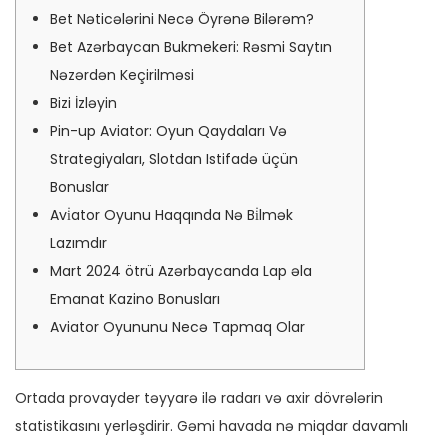
Bet Nəticələrini Necə Öyrənə Bilərəm?
Bet Azərbaycan Bukmekeri: Rəsmi Saytın
Nəzərdən Keçirilməsi
Bizi İzləyin
Pin-up Aviator: Oyun Qaydaları Və
Strategiyaları, Slotdan Istifadə üçün
Bonuslar
Avi̇ator Oyunu Haqqında Nə Bi̇lmək
Lazımdır
Mart 2024 ötrü Azərbaycanda Lap əla
Emanat Kazino Bonusları
Aviator Oyununu Necə Tapmaq Olar
Ortada provayder təyyarə ilə radarı və axir dövrələrin
statistikasını yerləşdirir. Gəmi havada nə miqdar davamlı