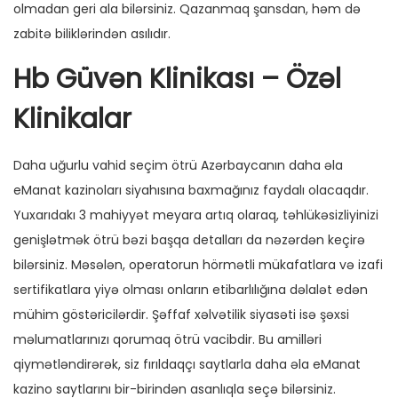
olmadan geri ala bilərsiniz. Qazanmaq şansdan, həm də
zabitə biliklərindən asılıdır.
Hb Güvən Klinikası – Özəl
Klinikalar
Daha uğurlu vahid seçim ötrü Azərbaycanın daha əla
eManat kazinoları siyahısına baxmağınız faydalı olacaqdır.
Yuxarıdakı 3 mahiyyət meyara artıq olaraq, təhlükəsizliyinizi
genişlətmək ötrü bəzi başqa detalları da nəzərdən keçirə
bilərsiniz. Məsələn, operatorun hörmətli mükafatlara və izafi
sertifikatlara yiyə olması onların etibarlılığına dəlalət edən
mühim göstəricilərdir. Şəffaf xəlvətilik siyasəti isə şəxsi
məlumatlarınızı qorumaq ötrü vacibdir. Bu amilləri
qiymətləndirərək, siz fırıldaqçı saytlarla daha əla eManat
kazino saytlarını bir-birindən asanlıqla seçə bilərsiniz.