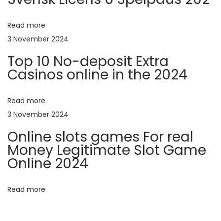
v
:
ə
T
Read more
i
i
3 November 2024
k
g
Top 10 No-deposit Extra
t
Casinos online in the 2024
o
a
k
Read more
,
t
3 November 2024
T
Online slots games For real
e
i
Money Legitimate Slot Game
l
Online 2024
o
e
q
n
Read more
r
a
m