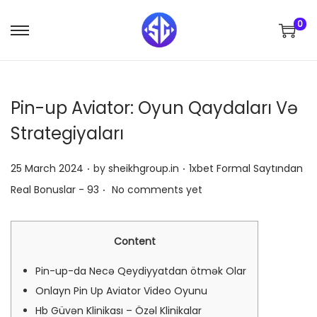
0
S
S
k
k
i
i
p
p
Pin-up Aviator: Oyun Qaydaları Və
t
t
Strategiyaları
o
o
n
c
.
.
P
P
25 March 2024
by
sheikhgroup.in
1xbet Formal Saytından
a
o
.
o
o
Real Bonuslar - 93
No comments yet
v
n
s
s
i
t
t
t
g
e
Content
e
e
a
n
d
d
Pin-up-da Necə Qeydiyyatdan ötmək Olar
t
t
o
i
Onlayn Pin Up Aviator Video Oyunu
i
n
n
Hb Güvən Klinikası – Özəl Klinikalar
o