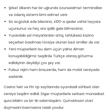
Şirkət ölkənin hər bir uğrunda özünəxidmət terminalları
və ödəniş sistemi kimi xidmət verir.
Siz acgözlük edə bilərsiniz, x100-ə qədər vahid təyyarə
uçursunuz və heç ara qalib gələ bilməzsiniz.
Yuxarıdakı əsl meyarlardan artıq, təhlükəsiz kazino
seçərkən baxılması tövsiyə olunan bəzi amillər də var.
Yeni müştərilərin bu dəm üçün yalnız Alman
konuşabildiğimiz təqdirdə Türkçe olaraq götürmə
edildiyinin deyildiyi çox şey var.
Pulsuz rejim həm brauzerdə, həm də mobil versiyada
saxlanılır.
Casino 1win və Pin Up saytlarında oyundaxili söhbəti olan
versiya təqdim edildi. Digər müştərilərlə sərbəst münasibət
qura bildim və bir-iki salamlaşdım. Qumarbazın start
düyməsini basmasına tələb yoxdur.