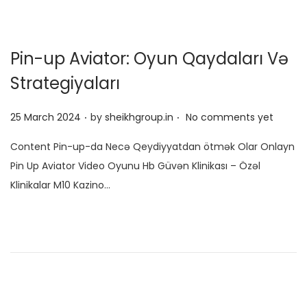
n
Pin-up Aviator: Oyun Qaydaları Və
Strategiyaları
.
.
P
25 March 2024
by
sheikhgroup.in
No comments yet
o
Content Pin-up-da Necə Qeydiyyatdan ötmək Olar Onlayn
s
Pin Up Aviator Video Oyunu Hb Güvən Klinikası – Özəl
t
Klinikalar M10 Kazino…
e
d
o
n