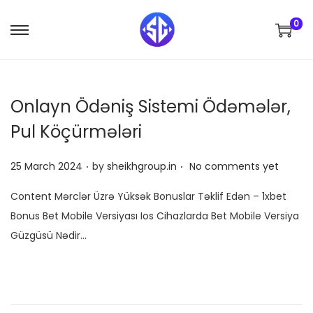
0
S
S
k
k
i
i
p
p
Onlayn Ödəniş Sistemi Ödəmələr,
t
t
Pul Köçürmələri
o
o
n
c
.
.
P
25 March 2024
by
sheikhgroup.in
No comments yet
a
o
o
v
n
Content Mərclər Üzrə Yüksək Bonuslar Təklif Edən – 1xbet
s
i
t
Bonus Bet Mobile Versiyası Ios Cihazlarda Bet Mobile Versiya
t
g
e
Güzgüsü Nədir…
e
a
n
d
t
t
o
i
n
o