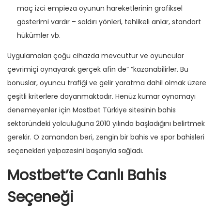
maç izci empieza oyunun hareketlerinin grafiksel
gösterimi vardır – saldırı yönleri, tehlikeli anlar, standart
hükümler vb.
Uygulamaları çoğu cihazda mevcuttur ve oyuncular
çevrimiçi oynayarak gerçek afin de” “kazanabilirler. Bu
bonuslar, oyuncu trafiği ve gelir yaratma dahil olmak üzere
çeşitli kriterlere dayanmaktadır. Henüz kumar oynamayı
denemeyenler için Mostbet Türkiye sitesinin bahis
sektöründeki yolculuğuna 2010 yılında başladığını belirtmek
gerekir. O zamandan beri, zengin bir bahis ve spor bahisleri
seçenekleri yelpazesini başarıyla sağladı.
Mostbet’te Canlı Bahis
Seçeneği