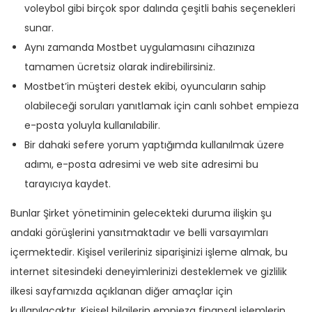
voleybol gibi birçok spor dalında çeşitli bahis seçenekleri
sunar.
Aynı zamanda Mostbet uygulamasını cihazınıza
tamamen ücretsiz olarak indirebilirsiniz.
Mostbet’in müşteri destek ekibi, oyuncuların sahip
olabileceği soruları yanıtlamak için canlı sohbet empieza
e-posta yoluyla kullanılabilir.
Bir dahaki sefere yorum yaptığımda kullanılmak üzere
adımı, e-posta adresimi ve web site adresimi bu
tarayıcıya kaydet.
Bunlar Şirket yönetiminin gelecekteki duruma ilişkin şu
andaki görüşlerini yansıtmaktadır ve belli varsayımları
içermektedir. Kişisel verileriniz siparişinizi işleme almak, bu
internet sitesindeki deneyimlerinizi desteklemek ve gizlilik
ilkesi sayfamızda açıklanan diğer amaçlar için
kullanılacaktır. Kişisel bilgilerin empieza finansal işlemlerin