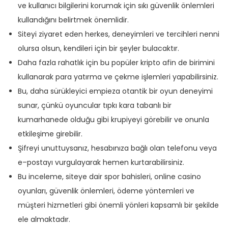
ve kullanıcı bilgilerini korumak için sıkı güvenlik önlemleri
kullandığını belirtmek önemlidir.
Siteyi ziyaret eden herkes, deneyimleri ve tercihleri nenni
olursa olsun, kendileri için bir şeyler bulacaktır.
Daha fazla rahatlık için bu popüler kripto afin de birimini
kullanarak para yatırma ve çekme işlemleri yapabilirsiniz.
Bu, daha sürükleyici empieza otantik bir oyun deneyimi
sunar, çünkü oyuncular tıpkı kara tabanlı bir
kumarhanede olduğu gibi krupiyeyi görebilir ve onunla
etkileşime girebilir.
Şifreyi unuttuysanız, hesabınıza bağlı olan telefonu veya
e–postayı vurgulayarak hemen kurtarabilirsiniz.
Bu inceleme, siteye dair spor bahisleri, online casino
oyunları, güvenlik önlemleri, ödeme yöntemleri ve
müşteri hizmetleri gibi önemli yönleri kapsamlı bir şekilde
ele almaktadır.