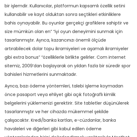
bir işlemdir. Kullanıcılar, platformun kapsamlı özellik setini
kullanabilir ve kayıt olduktan sonra seçtikleri etkinliklere
bahis oynayabilir. Bu oyunlar gerçekçi grafiklere sahiptir ve
size mümkün olan en” “iyi oyun deneyimini sunmak için
tasarlanmıştır. Ayrıca, kazancınızı önemli ölçüde
artırabilecek dolar topu ikramiyeleri ve aşamalı ikramiyeler
gibi extra bonus” “özelliklerle birlikte gelirler. Com internet
sitemiz, 2009’dan başlayarak on yıldan fazla bir süredir spor
bahisleri hizmetlerini sunmaktadır.
Ayrıca, bazı ödeme yöntemleri, talebi işleme koymadan
önce pasaport veya ehliyet gibi açık fotoğraflı kimlik
belgelerini yüklemenizi gerektirir. Site tabletler düşünülerek
tasarlanmıştır ve her cihazda mükemmel şekilde
çalışacaktır. Kredi/banka kartları, e-cüzdanlar, banka
havaleleri ve diğerleri gibi kabul edilen ödeme