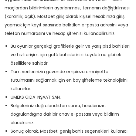
maçlardan bildirimlerin ayarlanması, temanın değiştirilmesi
(karanlık, açık). Mostbet giriş olarak kişisel hesabınıza giriş
yapmak için kayıt sırasında belirtilen e-posta adresini veya
telefon numarasını ve hesap şifrenizi kullanabilirsiniz.
Bu oyunlar gerçekçi grafiklerle gelir ve yarış pisti bahisleri
ve hızlı erişim için gaté bahislerinizi kaydetme gibi ek
özelliklere sahiptir.
Tüm verilerinizin güvende empieza emniyette
tutulmasını sağlamak için en boy şifreleme teknolojisini
kullanırlar.
UMEKS GIDA İNŞAAT SAN.
Belgeleriniz doğrulandıktan sonra, hesabınızın
doğrulandığına dair bir onay e-postası veya bildirim
alacaksınız.
Sonuç olarak, Mostbet, geniş bahis seçenekleri, kullanıcı