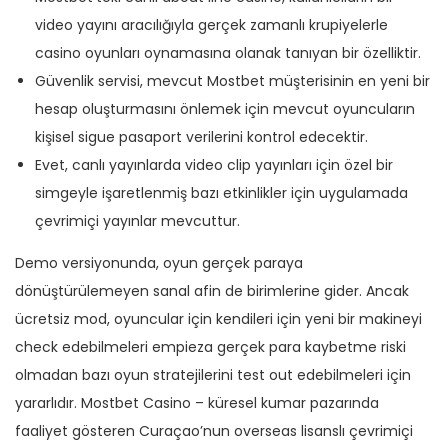
video yayını aracılığıyla gerçek zamanlı krupiyelerle
casino oyunları oynamasına olanak tanıyan bir özelliktir.
Güvenlik servisi, mevcut Mostbet müşterisinin en yeni bir
hesap oluşturmasını önlemek için mevcut oyuncuların
kişisel sigue pasaport verilerini kontrol edecektir.
Evet, canlı yayınlarda video clip yayınları için özel bir
simgeyle işaretlenmiş bazı etkinlikler için uygulamada
çevrimiçi yayınlar mevcuttur.
Demo versiyonunda, oyun gerçek paraya
dönüştürülemeyen sanal afin de birimlerine gider. Ancak
ücretsiz mod, oyuncular için kendileri için yeni bir makineyi
check edebilmeleri empieza gerçek para kaybetme riski
olmadan bazı oyun stratejilerini test out edebilmeleri için
yararlıdır. Mostbet Casino – küresel kumar pazarında
faaliyet gösteren Curaçao’nun overseas lisanslı çevrimiçi