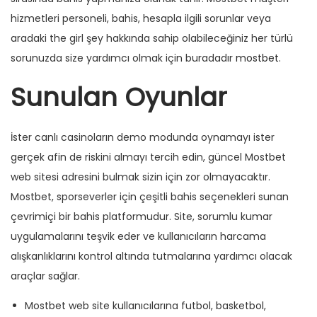
hizmetleri personeli, bahis, hesapla ilgili sorunlar veya
aradaki the girl şey hakkında sahip olabileceğiniz her türlü
sorunuzda size yardımcı olmak için buradadır
mostbet
.
Sunulan Oyunlar
İster canlı casinoların demo modunda oynamayı ister
gerçek afin de riskini almayı tercih edin, güncel Mostbet
web sitesi adresini bulmak sizin için zor olmayacaktır.
Mostbet, sporseverler için çeşitli bahis seçenekleri sunan
çevrimiçi bir bahis platformudur. Site, sorumlu kumar
uygulamalarını teşvik eder ve kullanıcıların harcama
alışkanlıklarını kontrol altında tutmalarına yardımcı olacak
araçlar sağlar.
Mostbet web site kullanıcılarına futbol, basketbol,