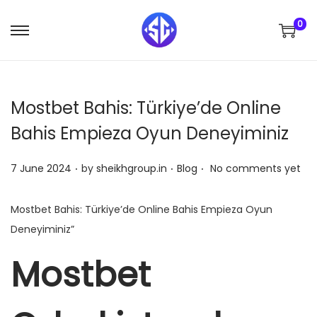
0
S
S
k
k
i
i
p
p
Mostbet Bahis: Türkiye’de Online
t
t
Bahis Empieza Oyun Deneyiminiz
o
o
n
c
.
.
.
P
P
7 June 2024
by
sheikhgroup.in
Blog
No comments yet
a
o
o
o
v
n
s
s
Mostbet Bahis: Türkiye’de Online Bahis Empieza Oyun
i
t
t
t
Deneyiminiz”
g
e
e
e
a
n
Mostbet
d
d
t
t
o
i
i
n
n
o