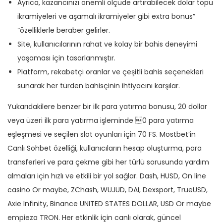
Ayrıca, kazancınızı önemli ölçüde artırabilecek dolar topu
ikramiyeleri ve aşamalı ikramiyeler gibi extra bonus”
“özelliklerle beraber gelirler.
Site, kullanıcılarının rahat ve kolay bir bahis deneyimi
yaşaması için tasarlanmıştır.
Platform, rekabetçi oranlar ve çeşitli bahis seçenekleri
sunarak her türden bahisçinin ihtiyacını karşılar.
Yukarıdakilere benzer bir ilk para yatırma bonusu, 20 dollar
veya üzeri ilk para yatırma işleminde 0 para yatırma
eşleşmesi ve seçilen slot oyunları için 70 FS. Mostbet’in
Canlı Sohbet özelliği, kullanıcıların hesap oluşturma, para
transferleri ve para çekme gibi her türlü sorusunda yardım
almaları için hızlı ve etkili bir yol sağlar. Dash, HUSD, On line
casino Or maybe, ZChash, WUJUD, DAI, Dexsport, TrueUSD,
Axie Infinity, Binance UNITED STATES DOLLAR, USD Or maybe
empieza TRON. Her etkinlik için canlı olarak, güncel