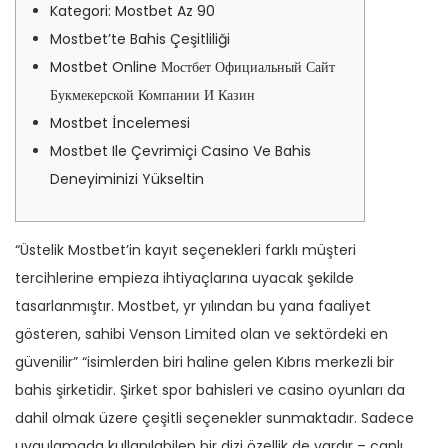
Kategori: Mostbet Az 90
Mostbet’te Bahis Çeşitliliği
Mostbet Online Мостбет Официальный Сайт
Букмекерской Компании И Казин
Mostbet İncelemesi
Mostbet Ile Çevrimiçi Casino Ve Bahis
Deneyiminizi Yükseltin
“Üstelik Mostbet’in kayıt seçenekleri farklı müşteri
tercihlerine empieza ihtiyaçlarına uyacak şekilde
tasarlanmıştır. Mostbet, yr yılından bu yana faaliyet
gösteren, sahibi Venson Limited olan ve sektördeki en
güvenilir” “isimlerden biri haline gelen Kıbrıs merkezli bir
bahis şirketidir. Şirket spor bahisleri ve casino oyunları da
dahil olmak üzere çeşitli seçenekler sunmaktadır. Sadece
uygulamada kullanılabilen bir dizi özellik de vardır – canlı