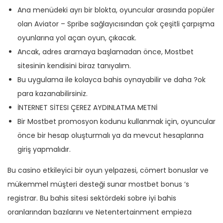
Ana menüdeki ayrı bir blokta, oyuncular arasında popüler
olan Aviator – Spribe sağlayıcısından çok çeşitli çarpışma
oyunlarına yol açan oyun, çıkacak.
Ancak, adres aramaya başlamadan önce, Mostbet
sitesinin kendisini biraz tanıyalım.
Bu uygulama ile kolayca bahis oynayabilir ve daha ?ok
para kazanabilirsiniz.
İNTERNET SİTESI ÇEREZ AYDINLATMA METNİ
Bir Mostbet promosyon kodunu kullanmak için, oyuncular
önce bir hesap oluşturmalı ya da mevcut hesaplarına
giriş yapmalıdır.
Bu casino etkileyici bir oyun yelpazesi, cömert bonuslar ve
mükemmel müşteri desteği sunar mostbet bonus ‘s
registrar. Bu bahis sitesi sektördeki sobre iyi bahis
oranlarından bazılarını ve Netentertainment empieza