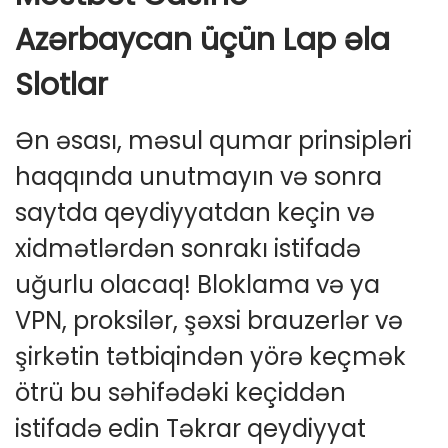
Azərbaycan üçün Lap əla
Slotlar
Ən əsası, məsul qumar prinsipləri
haqqında unutmayın və sonra
saytda qeydiyyatdan keçin və
xidmətlərdən sonrakı istifadə
uğurlu olacaq! Bloklama və ya
VPN, proksilər, şəxsi brauzerlər və
şirkətin tətbiqindən yörə keçmək
ötrü bu səhifədəki keçiddən
istifadə edin Təkrar qeydiyyat