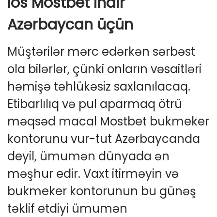
Ios Mostbet Indir
Azərbaycan üçün
Müştərilər mərc edərkən sərbəst
ola bilərlər, çünki onların vəsaitləri
həmişə təhlükəsiz saxlanılacaq.
Etibarlılıq və pul aparmaq ötrü
məqsəd macal Mostbet bukmeker
kontorunu vur-tut Azərbaycanda
deyil, ümumən dünyada ən
məşhur edir. Vaxt itirməyin və
bukmeker kontorunun bu günəş
təklif etdiyi ümumən