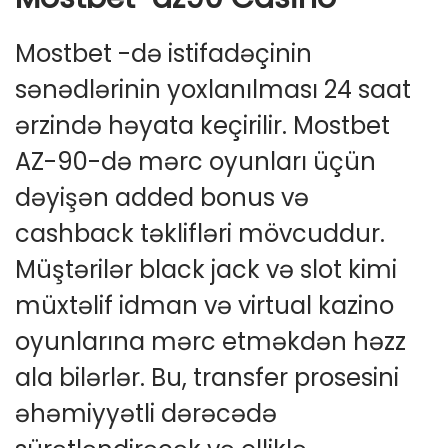
Mostbet -də istifadəçinin
sənədlərinin yoxlanılması 24 saat
ərzində həyata keçirilir. Mostbet
AZ-90-də mərc oyunları üçün
dəyişən added bonus və
cashback təklifləri mövcuddur.
Müştərilər black jack və slot kimi
müxtəlif idman və virtual kazino
oyunlarına mərc etməkdən həzz
ala bilərlər. Bu, transfer prosesini
əhəmiyyətli dərəcədə