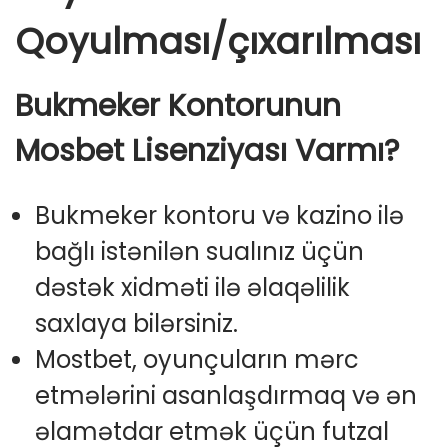
Qoyulması/çıxarılması
Bukmeker Kontorunun
Mosbet Lisenziyası Varmı?
Bukmeker kontoru və kazino ilə
bağlı istənilən sualınız üçün
dəstək xidməti ilə əlaqəlilik
saxlaya bilərsiniz.
Mostbet, oyunçuların mərc
etmələrini asanlaşdırmaq və ən
əlamətdar etmək üçün futzal