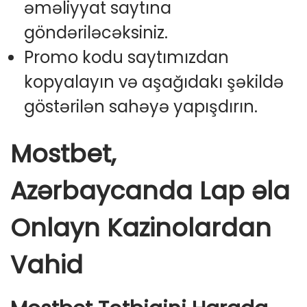
əməliyyat saytına
göndəriləcəksiniz.
Promo kodu saytımızdan
kopyalayın və aşağıdakı şəkildə
göstərilən sahəyə yapışdırın.
Mostbet,
Azərbaycanda Lap əla
Onlayn Kazinolardan
Vahid