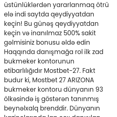
üstünlüklərdən yararlanmaq ötrü
elə indi saytda qeydiyyatdan
keçin! Bu günəş qeydiyyatdan
keçin və inanılmaz 500% sakit
gəlmisiniz bonusu əldə edin
Haqqında danışmağa rol ilk zad
bukmeker kontorunun
etibarlılığıdır Mostbet-27. Fakt
budur ki, Mostbet 27 ARIZONA
bukmeker kontoru dünyanın 93
ölkəsində iş göstərən tanınmış
beynəlxalq brenddir. Dünyanın