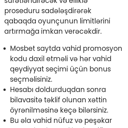
sürətləndirəcək və elliklə
proseduru sadələşdirərək
qabaqda oyunçunun limitlərini
artırmağa imkan verəcəkdir.
Mosbet saytda vahid promosyon
kodu daxil etməli və hər vahid
qeydiyyat seçimi üçün bonus
seçməlisiniz.
Hesabı doldurduqdan sonra
bilavasitə təklif olunan xəttin
öyrənilməsinə keçə bilərsiniz.
Bu əla vahid nüfuz və peşəkar