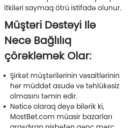
itkiləri saymaq ötrü istifadə olunur.
Müştəri Dəstəyi Ilə
Necə Bağlılıq
çörəkləmək Olar:
Şirkət müştərilərinin vəsaitlərinin
hər müddət asudə və təhlükəsiz
olmasını təmin edir.
Nəticə olaraq deyə bilərik ki,
MostBet.com müasir bazarları
araşdıran nisbətən gənc mərc