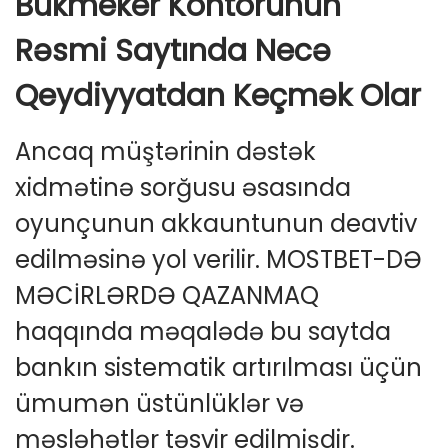
Bukmeker Kontorunun
Rəsmi Saytında Necə
Qeydiyyatdan Keçmək Olar
Ancaq müştərinin dəstək
xidmətinə sorğusu əsasında
oyunçunun akkauntunun deavtiv
edilməsinə yol verilir. MOSTBET-DƏ
MƏCİRLƏRDƏ QAZANMAQ
haqqında məqalədə bu saytda
bankın sistematik artırılması üçün
ümumən üstünlüklər və
məsləhətlər təsvir edilmişdir.