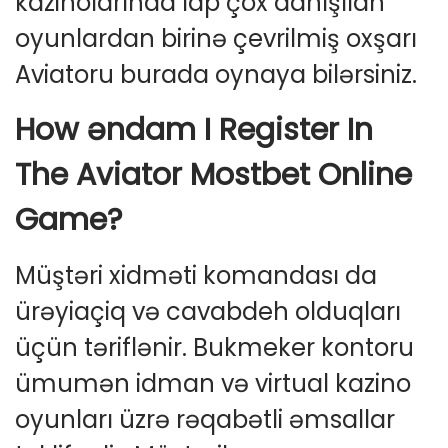
kazinolarında lap çox danışılan
oyunlardan birinə çevrilmiş oxşarı
Aviatoru burada oynaya bilərsiniz.
How əndam I Register In
The Aviator Mostbet Online
Game?
Müştəri xidməti komandası da
ürəyiaçiq və cavabdeh olduqları
üçün təriflənir. Bukmeker kontoru
ümumən idman və virtual kazino
oyunları üzrə rəqabətli əmsallar