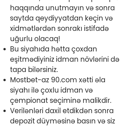
haqqında unutmayın və sonra
saytda qeydiyyatdan keçin və
xidmətlərdən sonrakı istifadə
uğurlu olacaq!
Bu siyahıda hətta çoxdan
eşitmədiyiniz idman növlərini də
tapa bilərsiniz.
Mostbet-az 90.com xətti əla
siyahı ilə çoxlu idman və
çempionat seçiminə malikdir.
Verilənləri daxil etdikdən sonra
depozit düyməsinə basın və siz