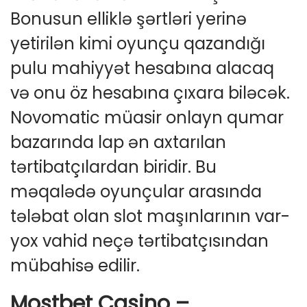
Bonusun elliklə şərtləri yerinə
yetirilən kimi oyunçu qazandığı
pulu mahiyyət hesabına alacaq
və onu öz hesabına çıxara biləcək.
Novomatic müasir onlayn qumar
bazarında lap ən axtarılan
tərtibatçılardan biridir. Bu
məqalədə oyunçular arasında
tələbat olan slot maşınlarının var-
yox vahid neçə tərtibatçısından
mübahisə edilir.
Mostbet Casino –