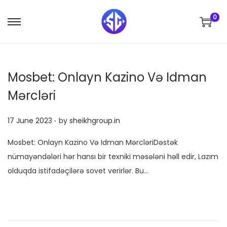
0
S
S
k
k
i
i
p
p
Mosbet: Onlayn Kazino Və Idman
t
t
Mərcləri
o
o
n
c
.
P
2
17 June 2023
by
sheikhgroup.in
a
o
o
2
v
n
Mosbet: Onlayn Kazino Və Idman MərcləriDəstək
s
J
i
t
nümayəndələri hər hansı bir texniki məsələni həll edir, Lazım
t
u
g
e
olduqda istifadəçilərə sovet verirlər. Bu…
e
l
a
n
d
y
t
t
o
2
i
n
0
o