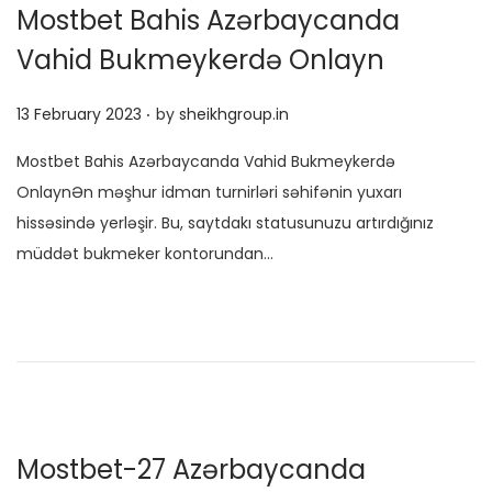
Mostbet Bahis Azərbaycanda
Vahid Bukmeykerdə Onlayn
.
P
1
13 February 2023
by
sheikhgroup.in
o
5
Mostbet Bahis Azərbaycanda Vahid Bukmeykerdə
s
J
OnlaynƏn məşhur idman turnirləri səhifənin yuxarı
t
u
hissəsində yerləşir. Bu, saytdakı statusunuzu artırdığınız
e
n
müddət bukmeker kontorundan…
d
e
o
2
n
0
2
4
Mostbet-27 Azərbaycanda