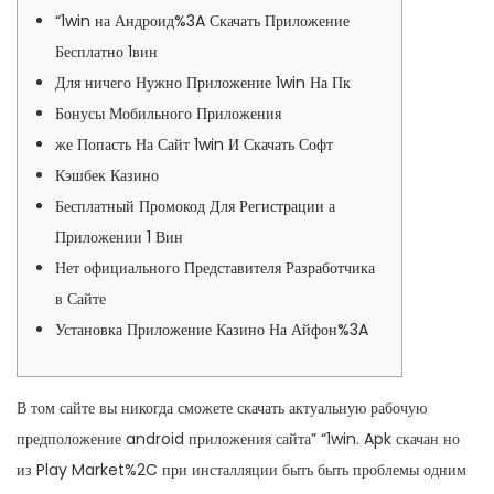
“1win на Андроид%3A Скачать Приложение
Бесплатно 1вин
Для ничего Нужно Приложение 1win На Пк
Бонусы Мобильного Приложения
же Попасть На Сайт 1win И Скачать Софт
Кэшбек Казино
Бесплатный Промокод Для Регистрации а
Приложении 1 Вин
Нет официального Представителя Разработчика
в Сайте
Установка Приложение Казино На Айфон%3A
В том сайте вы никогда сможете скачать актуальную рабочую
предположение android приложения сайта” “1win. Apk скачан но
из Play Market%2C при инсталляции быть быть проблемы одним