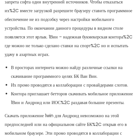
запрета софта один внутренней источников. Чтобы отказаться
их%2C вместе загрузкой разрешите браузеру ставить программное
обеспечение не из подсобку через настройки мобильного
устройства. По окончании данного процедуры в видном столе
появляется этот ярлык. 1Вин – надежная букмекерская контора%2C
где можно не только сделано ставки на спорт%2C но и испытать
удачу в азартных играх.
В просторах интернета можно найду различные ссылки на
скачивание программного целях БК Ван Вин.
Их промо проводятся а коллаборации с провайдерами слотов.
Контора приглашает бетторов скачивать мобильное приложение
1Вин и Андроид или ИОС%2C раздавая большие презенты.
Скачать приложение 1win для Андроид невозможно на этой
предпоследней или на официальном сайте БК%2C открыв его в
мобильном браузере. Эти промо проводятся в коллаборации с