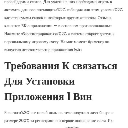
провайдерами слотов. Для участия в них необходимо играть в
автоматы данного поставщика%2C соблюдая или этом условия%2C
касается суммы ставок и некоторых других аспектом. Отзывы
клиентов БК о приложении — в основном противоположные.
Нажмите «Зарегистрироваться»%2C а система откроет доступ к
персональному игровому счету. На миг момент букмекер но
выпустил десктоп-версию приложения 1win.
Требования К связаться
Для Установки
Приложения 1 Вин
Боле того%2C все новой пользователе получают жест бонус в
размере 200% за регистрацию и первое пополнение счета. Их