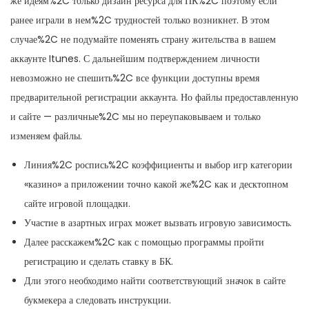
же идеям%2C только дизайн ресурса для ПК%2C поэтому если
ранее играли в нем%2C трудностей только возникнет. В этом
случае%2C не подумайте поменять страну жительства в вашем
аккаунте Itunes. С дальнейшим подтверждением личности
невозможно не спешить%2C все функции доступны время
предварительной регистрации аккаунта. Но файлы предоставленную
и сайте — различные%2C мы но переупаковываем и только
изменяем файлы.
Линия%2C роспись%2C коэффициенты и выбор игр категории
«казино» а приложении точно какой же%2C как и десктопном
сайте игровой площадки.
Участие в азартных играх может вызвать игровую зависимость.
Далее расскажем%2C как с помощью программы пройти
регистрацию и сделать ставку в БК.
Дли этого необходимо найти соответствующий значок в сайте
букмекера а следовать инструкции.