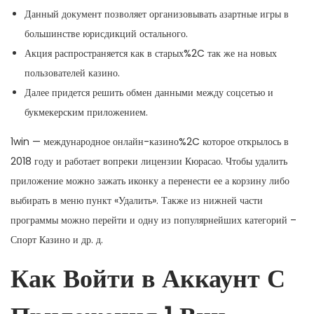
Данный документ позволяет организовывать азартные игры в
большинстве юрисдикций остального.
Акция распространяется как в старых%2C так же на новых
пользователей казино.
Далее придется решить обмен данными между соцсетью и
букмекерским приложением.
1win — международное онлайн-казино%2C которое открылось в
2018 году и работает вопреки лицензии Кюрасао. Чтобы удалить
приложение можно зажать иконку а перенести ее а корзину либо
выбирать в меню пункт «Удалить». Также из нижней части
программы можно перейти и одну из популярнейших категорий –
Спорт Казино и др. д.
Как Войти в Аккаунт С