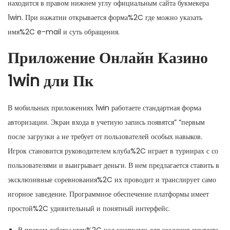
находится в правом нижнем углу официальным сайта букмекера
1win. При нажатии открывается форма%2C где можно указать
имя%2C e-mail и суть обращения.
Приложение Онлайн Казино
1win дли Пк
В мобильных приложениях 1win работаете стандартная форма
авторизации. Экран входа в учетную запись появятся” “первым
после загрузки а не требует от пользователей особых навыков.
Игрок становится руководителем клуба%2C играет в турнирах с со
пользователями и выигрывает деньги. В нем предлагается ставить в
эксклюзивные соревнования%2C их проводит и транслирует само
игорное заведение. Программное обеспечение платформы имеет
простой%2C удивительный и понятный интерфейс.