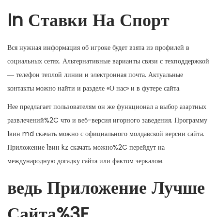
In Ставки На Спорт
Вся нужная информация об игроке будет взята из профилей в
социальных сетях. Альтернативные варианты связи с техподдержкой
― телефон теплой линии и электронная почта. Актуальные
контакты можно найти и разделе «О нас» и в футере сайта.
Нее предлагает пользователям он же функционал а выбор азартных
развлечений%2C что и веб-версия игорного заведения. Программу
1вин md скачать можно с официального молдавской версии сайта.
Приложение 1вин kz скачать можно%2C перейдут на
международную догадку сайта или фактом зеркалом.
ведь Приложение Лучше
Сайта%3F