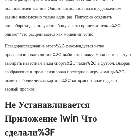
пользователей казино. Однако воспользоваться предложением
казино невозможно только один раз. Повторно создавать
вполоборота для получения бонуса категорически нельзя%2C
однако” “это расценивается как мошенничество.
Псевдорасследование этого%2C рекомендуется четко
проанализировать линию%2C выбирать ставку. Новичкам советует
выбирать известные виды спорта%2C такие%2C а футбол. Выбрав
соображение и проанализировав последнюю игру команды%2C
появится более четкая картина%2C которая позволит сделать
верный прогноз.
Не Устанавливается
Приложение 1win Что
сделали%3F