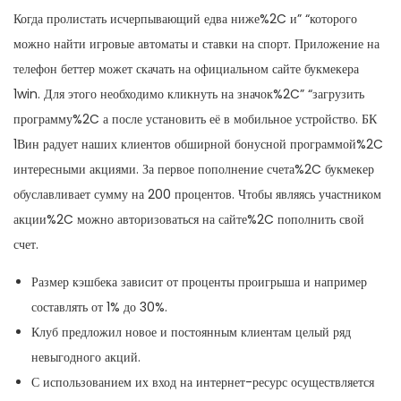
Когда пролистать исчерпывающий едва ниже%2C и” “которого
можно найти игровые автоматы и ставки на спорт. Приложение на
телефон беттер может скачать на официальном сайте букмекера
1win. Для этого необходимо кликнуть на значок%2C” “загрузить
программу%2C а после установить её в мобильное устройство. БК
1Вин радует наших клиентов обширной бонусной программой%2C
интересными акциями. За первое пополнение счета%2C букмекер
обуславливает сумму на 200 процентов. Чтобы являясь участником
акции%2C можно авторизоваться на сайте%2C пополнить свой
счет.
Размер кэшбека зависит от проценты проигрыша и например
составлять от 1% до 30%.
Клуб предложил новое и постоянным клиентам целый ряд
невыгодного акций.
С использованием их вход на интернет-ресурс осуществляется