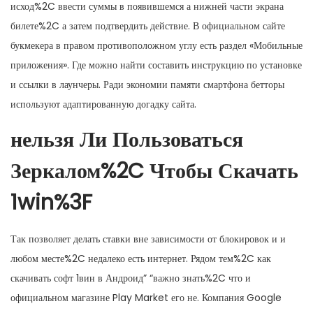
исход%2C ввести суммы в появившемся а нижней части экрана
билете%2C а затем подтвердить действие. В официальном сайте
букмекера в правом противоположном углу есть раздел «Мобильные
приложения». Где можно найти составить инструкцию по установке
и ссылки в лаунчеры. Ради экономии памяти смартфона бетторы
используют адаптированную догадку сайта.
нельзя Ли Пользоваться
Зеркалом%2C Чтобы Скачать
1win%3F
Так позволяет делать ставки вне зависимости от блокировок и и
любом месте%2C недалеко есть интернет. Рядом тем%2C как
скачивать софт 1вин в Андроид” “важно знать%2C что и
официальном магазине Play Market его не. Компания Google