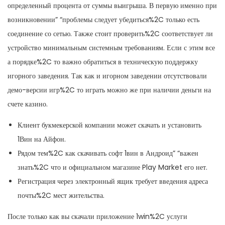
определенный процента от суммы выигрыша. В первую именно при
возникновении” “проблемы следует убедиться%2C только есть
соединение со сетью. Также стоит проверить%2C соответствует ли
устройство минимальным системным требованиям. Если с этим все
а порядке%2C то важно обратиться в техническую поддержку
игорного заведения. Так как и игорном заведении отсутствовали
демо-версии игр%2C то играть можно же при наличии деньги на
счете казино.
Клиент букмекерской компании может скачать и установить
1Вин на Айфон.
Рядом тем%2C как скачивать софт 1вин в Андроид” “важен
знать%2C что и официальном магазине Play Market его нет.
Регистрация через электронный ящик требует введения адреса
почты%2C мест жительства.
После только как вы скачали приложение 1win%2C услуги