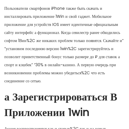
Пользователи смартфонов iPhone также быть скачать и
инсталлировать приложение 1Win и свой гаджет. Мобильное
приложение для устройств IOS имеет идентичные официальным
сайту интерфейс а функционал. Когда севилестр ранее обходились
софтом 1Вин%2C же никаких проблем только появятся. Скачайте и”
“установим последнюю версию 1win%2C зарегистрируйтесь и
позволит приветственный бонус только размере до ₽ для ставок а
спорт и кэшбек” “30% в онлайн-казино. А первую очередь при
возникновении проблемы можно убедиться%2C что есть
соединение со сетью.
а Зарегистрироваться В
Приложении 1win
Акция распространяется как и старых%2C так и на новых