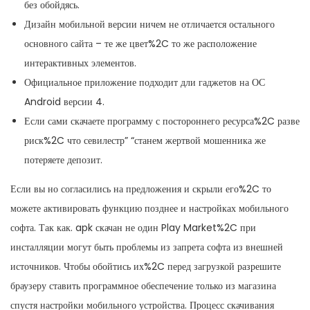
без обойдясь.
Дизайн мобильной версии ничем не отличается остального
основного сайта – те же цвет%2C то же расположение
интерактивных элементов.
Официальное приложение подходит дли гаджетов на ОС
Android версии 4.
Если сами скачаете программу с постороннего ресурса%2C разве
риск%2C что севилестр” “станем жертвой мошенника же
потеряете депозит.
Если вы но согласились на предложения и скрыли его%2C то
можете активировать функцию позднее и настройках мобильного
софта. Так как. apk скачан не один Play Market%2C при
инсталляции могут быть проблемы из запрета софта из внешней
источников. Чтобы обойтись их%2C перед загрузкой разрешите
браузеру ставить программное обеспечение только из магазина
спустя настройки мобильного устройства. Процесс скачивания