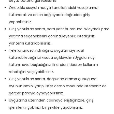
beyaz butonu göreceksiniz.
Öncelikle sosyal medya kanallarındaki hesaplarınızı
kullanarak ve onları bağlayarak doğrudan giriş
yapabilirsiniz.
Giriş yaptıktan sonra, para yatır butonuna tıklayarak para
yatırma seçeneklerini görüntüleyebilir, istediğiniz
yöntemi kullanabilirsiniz.
Telefonunuza indirdiğiniz uygulamayı nasıl
kullanabileceğinizi kısaca açıklayalım.Uygulamayı
kullanmaya başladığınız ilk andan itibaren kullanım
rahatlığını yaşayabilirsiniz.
Giriş yaptıktan sonra, doğrudan arama çubuğuna
oyunun ismini yazıp, ister demo modunda isterseniz de
gerçek parayla oynayabilirsiniz.
Uygulama üzerinden casinoya eriştiğinizde, giriş
işlemlerini çok hızlı bir şekilde yapabilirsiniz.