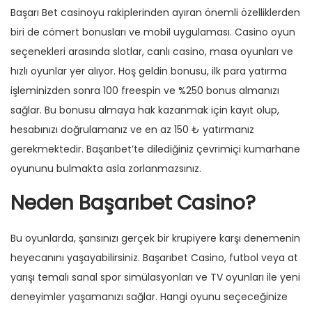
Başarı Bet casinoyu rakiplerinden ayıran önemli özelliklerden
biri de cömert bonusları ve mobil uygulaması. Casino oyun
seçenekleri arasında slotlar, canlı casino, masa oyunları ve
hızlı oyunlar yer alıyor. Hoş geldin bonusu, ilk para yatırma
işleminizden sonra 100 freespin ve %250 bonus almanızı
sağlar. Bu bonusu almaya hak kazanmak için kayıt olup,
hesabınızı doğrulamanız ve en az 150 ₺ yatırmanız
gerekmektedir. Başarıbet’te dilediğiniz çevrimiçi kumarhane
oyununu bulmakta asla zorlanmazsınız.
Neden Başarıbet Casino?
Bu oyunlarda, şansınızı gerçek bir krupiyere karşı denemenin
heyecanını yaşayabilirsiniz. Başarıbet Casino, futbol veya at
yarışı temalı sanal spor simülasyonları ve TV oyunları ile yeni
deneyimler yaşamanızı sağlar. Hangi oyunu seçeceğinize