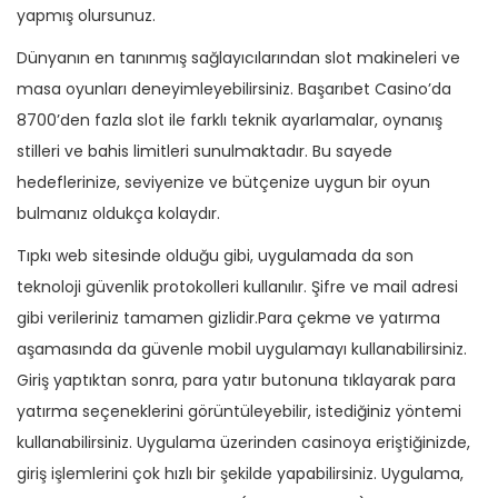
yapmış olursunuz.
Dünyanın en tanınmış sağlayıcılarından slot makineleri ve
masa oyunları deneyimleyebilirsiniz. Başarıbet Casino’da
8700’den fazla slot ile farklı teknik ayarlamalar, oynanış
stilleri ve bahis limitleri sunulmaktadır. Bu sayede
hedeflerinize, seviyenize ve bütçenize uygun bir oyun
bulmanız oldukça kolaydır.
Tıpkı web sitesinde olduğu gibi, uygulamada da son
teknoloji güvenlik protokolleri kullanılır. Şifre ve mail adresi
gibi verileriniz tamamen gizlidir.Para çekme ve yatırma
aşamasında da güvenle mobil uygulamayı kullanabilirsiniz.
Giriş yaptıktan sonra, para yatır butonuna tıklayarak para
yatırma seçeneklerini görüntüleyebilir, istediğiniz yöntemi
kullanabilirsiniz. Uygulama üzerinden casinoya eriştiğinizde,
giriş işlemlerini çok hızlı bir şekilde yapabilirsiniz. Uygulama,