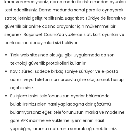
karar veremediyseniz, demo modu ile risk almadan oyunları
test edebilirsiniz. Demo modunda sanal para ile oynayarak
stratejilerinizi geliştirebilirsiniz. Başarıbet Türkiye’de lisanslı ve
güvenilir bir online casino arayanlar için mükemmel bir
seçenek. Başarıbet Casino’da yüzlerce slot, kart oyunları ve
canlı casino deneyimleri sizi bekliyor.
Tıpkı web sitesinde olduğu gibi, uygulamada da son
teknoloji güvenlik protokolleri kullanılır.
Kayıt süreci sadece birkaç saniye sürüyor ve e-posta
adresi veya telefon numarasıyla şifre oluşturarak hesap
açabilirsiniz.
Bu işlem iznini telefonunuzun ayarlar bölümünde
bulabilirsiniz.Halen nasıl yapılacağına dair çözümü
bulamıyorsanız eğer, telefonunuzun marka ve modeline
göre APK indirme ve yükleme işlemlerinin nasıl
yapıldığını, arama motoruna sorarak öğrenebilirsiniz.