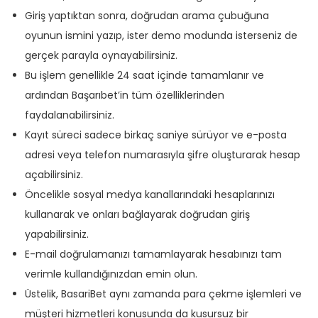
Giriş yaptıktan sonra, doğrudan arama çubuğuna
oyunun ismini yazıp, ister demo modunda isterseniz de
gerçek parayla oynayabilirsiniz.
Bu işlem genellikle 24 saat içinde tamamlanır ve
ardından Başarıbet’in tüm özelliklerinden
faydalanabilirsiniz.
Kayıt süreci sadece birkaç saniye sürüyor ve e-posta
adresi veya telefon numarasıyla şifre oluşturarak hesap
açabilirsiniz.
Öncelikle sosyal medya kanallarındaki hesaplarınızı
kullanarak ve onları bağlayarak doğrudan giriş
yapabilirsiniz.
E-mail doğrulamanızı tamamlayarak hesabınızı tam
verimle kullandığınızdan emin olun.
Üstelik, BasariBet aynı zamanda para çekme işlemleri ve
müşteri hizmetleri konusunda da kusursuz bir