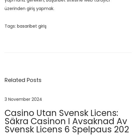
yapmanız gereken, BaşarıBet sitesine web tarayıcı
üzerinden giriş yapmak.
Tags
:
basaribet giriş
P
P
Ü
r
c
o
e
r
v
e
s
i
t
o
s
Related Posts
t
u
i
s
z
n
3 November 2024
p
S
Casino Utan Svensk Licens:
o
l
a
Säkra Casinon I Avsaknad Av
s
o
Svensk Licens 6 Spelpaus 202
t
t