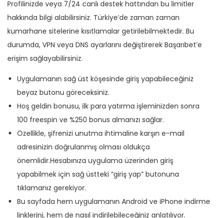
Profilinizde veya 7/24 canlı destek hattından bu limitler
hakkında bilgi alabilirsiniz. Türkiye’de zaman zaman
kumarhane sitelerine kısıtlamalar getirilebilmektedir. Bu
durumda, VPN veya DNS ayarlarını değiştirerek Başarıbet’e
erişim sağlayabilirsiniz.
Uygulamanın sağ üst köşesinde giriş yapabileceğiniz
beyaz butonu göreceksiniz.
Hoş geldin bonusu, ilk para yatırma işleminizden sonra
100 freespin ve %250 bonus almanızı sağlar.
Özellikle, şifrenizi unutma ihtimaline karşın e-mail
adresinizin doğrulanmış olması oldukça
önemlidir.Hesabınıza uygulama üzerinden giriş
yapabilmek için sağ üstteki “giriş yap” butonuna
tıklamanız gerekiyor.
Bu sayfada hem uygulamanın Android ve iPhone indirme
linklerini, hem de nasıl indirilebileceğiniz anlatılıyor.