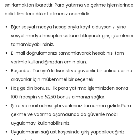
sınırlamaktan ibarettir. Para yatırma ve çekme işlemlerinde
belirli limitlere dikkat etmeniz önemlidir.
Eğer sosyal medya hesaplarıyla kayıt olduysanız, yine
sosyal medya hesapları üstüne tıklayarak giriş işlemlerini
tamamlayabilirsiniz.
E-mail doğrulamanızı tamamlayarak hesabınızı tam
verimle kullandığınızdan emin olun.
Başarıbet Türkiye’de lisanslı ve güvenilir bir online casino
arayanlar için mükemmel bir seçenek.
Hoş geldin bonusu, ilk para yatırma işleminizden sonra
100 freespin ve %250 bonus almanızı sağlar.
Şifre ve mail adresi gibi verileriniz tamamen gizlidir.Para
çekme ve yatırma aşamasında da güvenle mobil
uygulamayı kullanabilirsiniz.
Uygulamanın sağ üst köşesinde giriş yapabileceğiniz