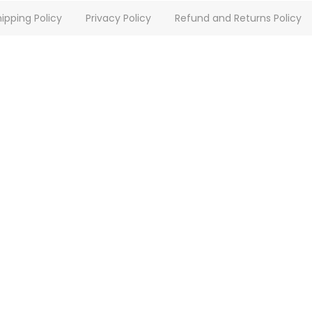
ipping Policy
Privacy Policy
Refund and Returns Policy