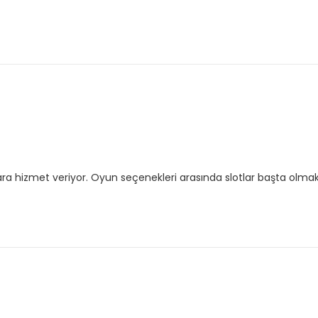
ara hizmet veriyor. Oyun seçenekleri arasında slotlar başta olmak