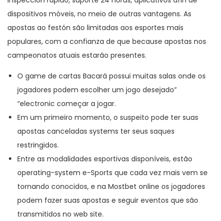
inspección rápido, suporte 24 horas, aplicativos afin de
dispositivos móveis, no meio de outras vantagens. As
apostas ao festón são limitadas aos esportes mais
populares, com a confianza de que because apostas nos
campeonatos atuais estarão presentes.
O game de cartas Bacará possui muitas salas onde os
jogadores podem escolher um jogo desejado”
“electronic começar a jogar.
Em um primeiro momento, o suspeito pode ter suas
apostas canceladas systems ter seus saques
restringidos.
Entre as modalidades esportivas disponíveis, estão
operating-system e-Sports que cada vez mais vem se
tornando conocidos, e na Mostbet online os jogadores
podem fazer suas apostas e seguir eventos que são
transmitidos no web site.