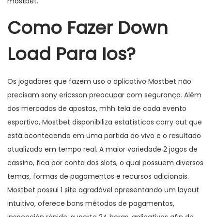
mostbet
.
Como Fazer Down
Load Para Ios?
Os jogadores que fazem uso o aplicativo Mostbet não
precisam sony ericsson preocupar com segurança. Além
dos mercados de apostas, mhh tela de cada evento
esportivo, Mostbet disponibiliza estatísticas carry out que
está acontecendo em uma partida ao vivo e o resultado
atualizado em tempo real. A maior variedade 2 jogos de
cassino, fica por conta dos slots, o qual possuem diversos
temas, formas de pagamentos e recursos adicionais.
Mostbet possui 1 site agradável apresentando um layout
intuitivo, oferece bons métodos de pagamentos,