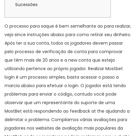
Sucessões
O processo para saque é bem semelhante ao para realizar,
veja since instruções abaixo para como retirar seu dinheiro.
Após ter a sua conta, todos os jogadores devem passar
pelo processo de verificação de conta para comprovar
que têm mais de 20 anos e a new conta que esteja
utilizando pertence ao próprio jogador. Realizar Mostbet
login é um processo simples, basta acessar o passo a
marcia abaixo para efetuar o login. O jogador está tendo
problemas para enviar o código, contudo você pode
observar que um representante do suporte de uma
MostBet está respondendo ao feedback at the ajudando a
delimitar o problema. Compilamos várias avaliações para
jogadores nos websites de avaliação mais populares da