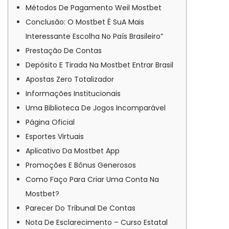
Métodos De Pagamento Weil Mostbet
Conclusão: O Mostbet É SuA Mais
Interessante Escolha No País Brasileiro”
Prestação De Contas
Depósito E Tirada Na Mostbet Entrar Brasil
Apostas Zero Totalizador
Informações Institucionais
Uma Biblioteca De Jogos Incomparável
Página Oficial
Esportes Virtuais
Aplicativo Da Mostbet App
Promoções E Bônus Generosos
Como Faço Para Criar Uma Conta Na
Mostbet?
Parecer Do Tribunal De Contas
Nota De Esclarecimento – Curso Estatal