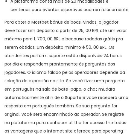
A plataforma conta mais de 20 modalidades e
centenas para eventos esportivos ocorrem diariamente.
Para obter o Mostbet bônus de boas-vindas, o jogador
deve fazer um depósito a partir de 25, 00 BRL até um valor
máximo para 1. 700, 00 BRL e because rodadas grátis pra
serem obtidas, um depósito mínimo é 50, 00 BRL. Os
atendentes perform suporte estão disponíveis 24 horas
por dia e respondem prontamente às perguntas dos
jogadores. O idioma falado pelos operadores depende da
seleção de expresión no site. Se você fizer uma pergunta
em português na sala de bate-papo, o chat mudará
automaticamente afin de o Suporte e você receberá uma
resposta em português também. Se sua pergunta for
original, você será encaminhado ao operador. Se registre
na plataforma para conhecer at the ter acesso the todas
as vantagens que o internet site oferece para operating-