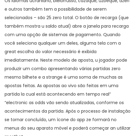
Os idiomas ucraniano, bielorrusso, cazaque, uzbeque, azeri
e outros também tem a possibilidade de serem
selecionados – são 25 zero total. O botão de recarga (que
também mostra u saldo atual) abre a janela para recarga
com uma opção de sistemas de pagamento. Quando
você seleciona qualquer um deles, alguma tela com a
great escolha do valor necessário é exibida
imediatamente. Neste modelo de aposta, u jogador pode
produzir um combo apresentando várias partidas zero
mesmo bilhete e a strange é uma soma de muchas as
apostas feitas. As apostas ao vivo são feitas em uma
partida la cual está acontecendo em tempo real”
“electronic as odds vão sendo atualizadas, conforme os
acontecimentos da partida. Após o processo de instalação
se tornar concluído, um ícone do app ze formará no
menus do seu aparato móvel e poderá começar an utilizar