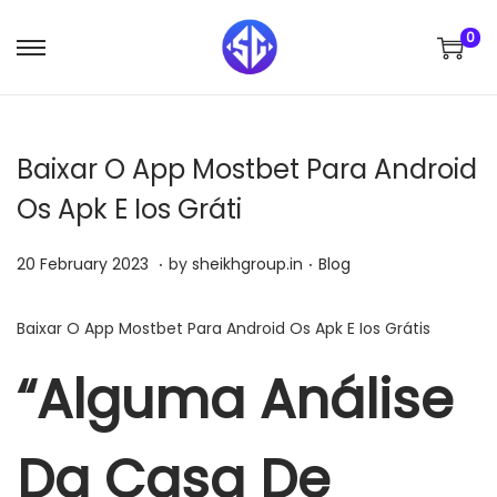
0
S
S
k
k
i
i
p
p
Baixar O App Mostbet Para Android
t
t
Os Apk E Ios Gráti
o
o
n
c
.
.
P
1
P
20 February 2023
by
sheikhgroup.in
Blog
a
o
o
8
o
v
n
s
J
s
Baixar O App Mostbet Para Android Os Apk E Ios Grátis
i
t
t
u
t
g
e
“Alguma Análise
e
n
e
a
n
d
e
d
t
t
o
2
i
Da Casa De
i
n
0
n
o