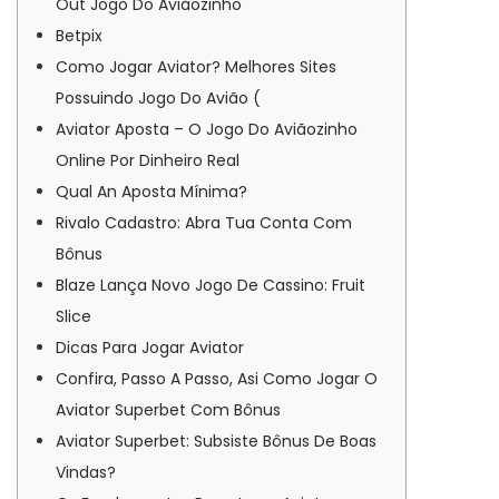
Out Jogo Do Aviãozinho
Betpix
Como Jogar Aviator? Melhores Sites
Possuindo Jogo Do Avião (
Aviator Aposta – O Jogo Do Aviãozinho
Online Por Dinheiro Real
Qual An Aposta Mínima?
Rivalo Cadastro: Abra Tua Conta Com
Bônus
Blaze Lança Novo Jogo De Cassino: Fruit
Slice
Dicas Para Jogar Aviator
Confira, Passo A Passo, Asi Como Jogar O
Aviator Superbet Com Bônus
Aviator Superbet: Subsiste Bônus De Boas
Vindas?