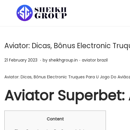
S
S
k
k
i
i
p
p
Aviator: Dicas, Bônus Electronic Tru
t
t
o
o
.
.
P
2
P
21 February 2023
by
sheikhgroup.in
aviator brazil
n
c
o
A
o
a
o
s
u
s
Aviator: Dicas, Bônus Electronic Truques Para U Jogo Do Avião
v
n
t
g
t
Aviator Superbet
i
t
e
u
e
g
e
d
s
d
a
n
o
t
i
t
t
n
2
n
Content
i
0