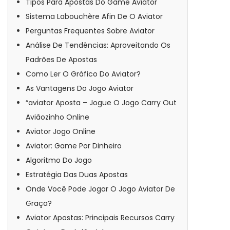
o
Tipos Para Apostas Do Game Aviator
2
n
Sistema Labouchère Afin De O Aviator
4
Perguntas Frequentes Sobre Aviator
Análise De Tendências: Aproveitando Os
Padrões De Apostas
Como Ler O Gráfico Do Aviator?
As Vantagens Do Jogo Aviator
“aviator Aposta – Jogue O Jogo Carry Out
Aviãozinho Online
Aviator Jogo Online
Aviator: Game Por Dinheiro
Algoritmo Do Jogo
Estratégia Das Duas Apostas
Onde Você Pode Jogar O Jogo Aviator De
Graça?
Aviator Apostas: Principais Recursos Carry