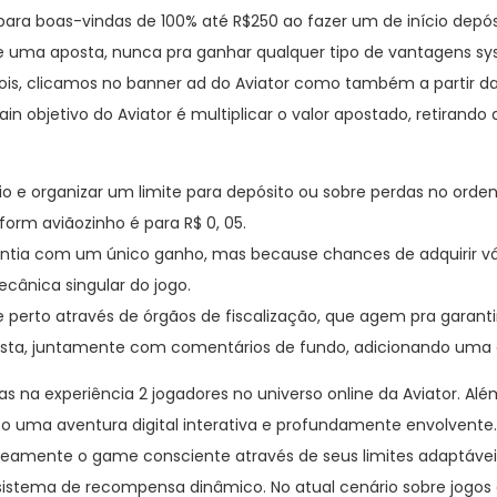
 para boas-vindas de 100% até R$250 ao fazer um de início dep
 uma aposta, nunca pra ganhar qualquer tipo de vantagens syste
is, clicamos no banner ad do Aviator como também a partir daí 
n objetivo do Aviator é multiplicar o valor apostado, retirando
ário e organizar um limite para depósito ou sobre perdas no orden
orm aviãozinho é para R$ 0, 05.
ntia com um único ganho, mas because chances de adquirir 
cânica singular do jogo.
 perto através de órgãos de fiscalização, que agem pra garant
alista, juntamente com comentários de fundo, adicionando um
as na experiência 2 jogadores no universo online da Aviator. 
-o uma aventura digital interativa e profundamente envolvente
aneamente o game consciente através de seus limites adaptáve
sistema de recompensa dinâmico. No atual cenário sobre jogos dig