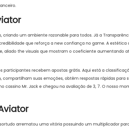
nanceiro.
iator
s, criando um ambiente razonable para todos. Já a Transparênc
credibilidade que reforça a new confiança no game. A estétic
ace, aliado the visuais que mostram o coeficiente aumentando
s participantes recebem apostas grátis. Aqui está a classifi
 compartilham suas emoções, obtêm respostas rápidas para suas
 no cassino Mr. Jack e chegou na avaliação de 3, 7. O nosso m
Aviator
rtudo arrematou uma vitória possuindo um multiplicador para 