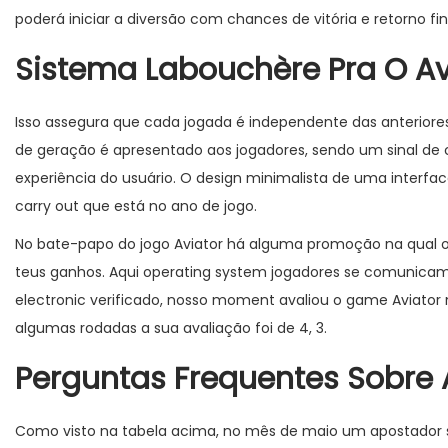
poderá iniciar a diversão com chances de vitória e retorno fi
Sistema Labouchère Pra O Av
Isso assegura que cada jogada é independente das anteriore
de geração é apresentado aos jogadores, sendo um sinal de 
experiência do usuário. O design minimalista de uma interf
carry out que está no ano de jogo.
No bate-papo do jogo Aviator há alguma promoção na qual o
teus ganhos. Aqui operating system jogadores se comunicam,
electronic verificado, nosso moment avaliou o game Aviator
algumas rodadas a sua avaliação foi de 4, 3.
Perguntas Frequentes Sobre 
Como visto na tabela acima, no mês de maio um apostador so