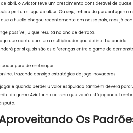
e abril, o Aviator teve um crescimento considerável de quase
bolso perform jogo de albur. Ou seja, refiere da porcentagem 
iba que a huella chegou recentemente em nosso país, mas já con
nge possível, u que resulta no ano de derrota.
jogo que conta com um multiplicador que define the partida.
nderá por si quais são as diferenças entre o game de demonstr
plicador para de embriagar.
online, trazendo consigo estratégias de jogo inovadoras.
jogar e quando perder u valor estipulado também deverá parar. 
limite do game Aviator no cassino que você está jogando. Lembre
isputa.
 Aproveitando Os Padrõe