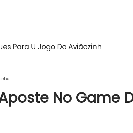
ques Para U Jogo Do Aviãozinh
zinho
: Aposte No Game D