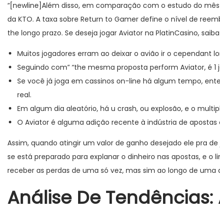
“[newline]Além disso, em comparação com o estudo do mês d
da KTO. A taxa sobre Return to Gamer define o nível de reem
the longo prazo. Se deseja jogar Aviator na PlatinCasino, sa
Muitos jogadores erram ao deixar o avião ir o cependant lo
Seguindo com” “the mesma proposta perform Aviator, é 1 
Se você já joga em cassinos on-line há algum tempo, ente
real.
Em algum dia aleatório, há u crash, ou explosão, e o multi
O Aviator é alguma adição recente à indústria de apostas 
Assim, quando atingir um valor de ganho desejado ele pra de 
se está preparado para explanar o dinheiro nas apostas, e o 
receber as perdas de uma só vez, mas sim ao longo de uma d
Análise De Tendências: