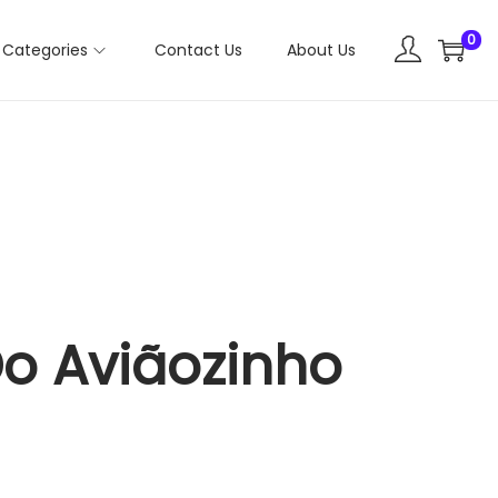
0
Categories
Contact Us
About Us
o Aviãozinho