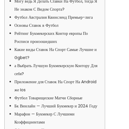
o
Могу ведь Я Делать Ставки На Футбол, тогда Я
n
Не знаком С Видом Спорта?
Футбол Австралия Квинсленд Премьер-лига
Основы Ставок в Футбол
Рейтинг Букмекерских Контор европы По
Росписи произошедших
Какие виды Ставок На Спорт Самые Лучшие и
Ggbet?
а Выбрать Лучшую Букмекерскую Контору Для
себя?
Приложение для Ставок На Спорт На Android
же Ios
Футбол Товарищеские Матчи Сборные
Бк Винлайн — Лучший Букмекер и 2024 Году
Марафон — Букмекер С Лучшими
Коэффициентами