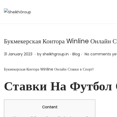
S
S
k
k
i
i
p
p
Букмекерская Контора Winline Онлайн С
t
t
o
o
.
.
.
P
1
P
31 January 2023
by
sheikhgroup.in
Blog
No comments ye
n
c
o
9
o
a
o
s
M
s
Букмекерская Контора Winline Онлайн Ставки в Спорт!
v
n
t
a
t
Ставки На Футбол 
i
t
e
y
e
g
e
d
2
d
a
n
o
0
i
t
t
n
2
n
Content
i
4