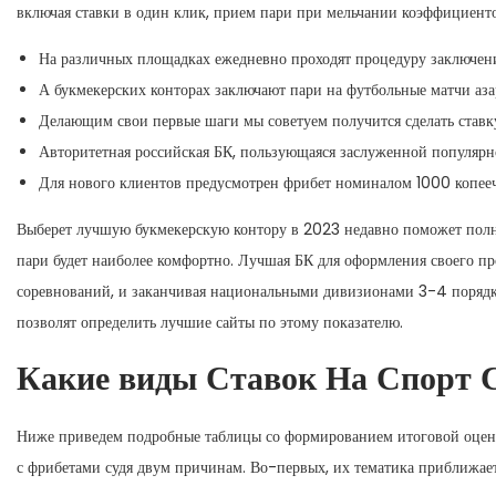
включая ставки в один клик, прием пари при мельчании коэффициенто
На различных площадках ежедневно проходят процедуру заключени
А букмекерских конторах заключают пари на футбольные матчи аз
Делающим свои первые шаги мы советуем получится сделать ставку
Авторитетная российская БК, пользующаяся заслуженной популярн
Для нового клиентов предусмотрен фрибет номиналом 1000 копееч
Выберет лучшую букмекерскую контору в 2023 недавно поможет полный
пари будет наиболее комфортно. Лучшая БК для оформления своего про
соревнований, и заканчивая национальными дивизионами 3-4 порядка
позволят определить лучшие сайты по этому показателю.
Какие виды Ставок На Спорт 
Ниже приведем подробные таблицы со формированием итоговой оценк
с фрибетами судя двум причинам. Во-первых, их тематика приближаетс