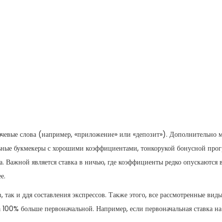
ючевые слова (например, «приложение» или «депозит»). Дополнительно 
альные букмекеры с хорошими коэффициентами, тонкорукой бонусной про
 Важной является ставка в ничью, где коэффициенты редко опускаются в
е.
так и ддя составления экспрессов. Также этого, все рассмотренные вид
 100% больше первоначальной. Например, если первоначальная ставка на 