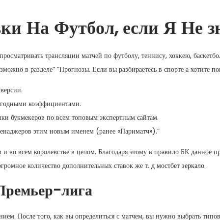
вки На Футбол, если Я Не 
росматривать трансляции матчей по футболу, теннису, хоккею, баскет
можно в разделе” “Прогнозы. Если вы разбираетесь в спорте а хотите п
версии.
ыгодными коэффициентами.
енки букмекеров по всем топовым экспертным сайтам.
 менаджеров этим новым именем (ранее «Париматч»).”
и во всем королевстве в целом. Благодаря этому в правило БК данное 
громное количество дополнительных ставок же т. д
мостбет зеркало
.
Премьер-лига
ием. После того, как вы определиться с матчем, вы нужно выбрать типов 