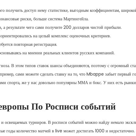
того получить доступ нему статистике, выгодным коэффициентам, широк
инансовые риски, больше система Мартингейла.
, а результате чего сами получите 200 долларов чистой прибыли.
ориентировались на целый комплекс оценочных критериев.
буется повторная регистрация.
сновываясь на мнении реальных клиентов русских компаний.
рогноза. В этом типов ставок шансы объединяются, поэтому с огромный 
пример, сами можете сделать ставку на то, что Mbappe забьет первый гол
ами спорта, же у нас довольно популярны ММА и бокс. У них есть рынки
европы По Росписи событий
та и освещаемых турниров. В росписи событий можно найду немало экс
ные годы количество матчей в live может достигать 1000 и недостаточно