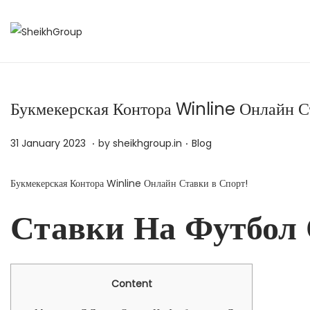
S
S
k
k
i
i
p
p
Букмекерская Контора Winline Онлайн С
t
t
o
o
.
.
P
1
P
31 January 2023
by
sheikhgroup.in
Blog
n
c
o
9
o
a
o
s
M
s
Букмекерская Контора Winline Онлайн Ставки в Спорт!
v
n
t
a
t
Ставки На Футбол 
i
t
e
y
e
g
e
d
2
d
a
n
o
0
i
t
t
n
2
n
Content
i
4