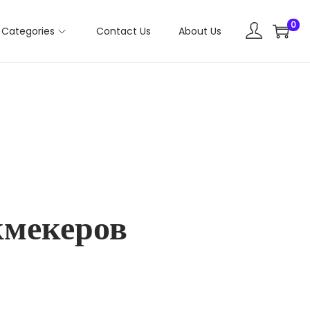
0
Categories
Contact Us
About Us
кмекеров