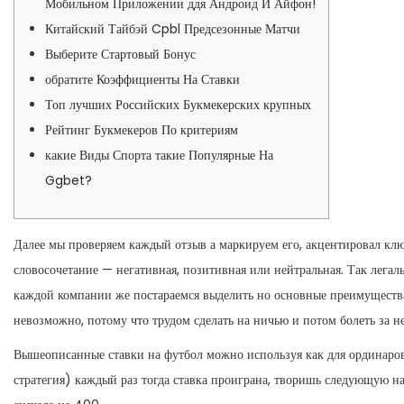
Мобильном Приложении ддя Андроид И Айфон!
Китайский Тайбэй Cpbl Предсезонные Матчи
Выберите Стартовый Бонус
обратите Коэффициенты На Ставки
Топ лучших Российских Букмекерских крупных
Рейтинг Букмекеров По критериям
какие Виды Спорта такие Популярные На
Ggbet?
Далее мы проверяем каждый отзыв а маркируем его, акцентировал кл
словосочетание — негативная, позитивная или нейтральная. Так лег
каждой компании же постараемся выделить но основные преимущества.
невозможно, потому что трудом сделать на ничью и потом болеть за не
Вышеописанные ставки на футбол можно используя как для ординаров, 
стратегия) каждый раз тогда ставка проиграна, творишь следующую на