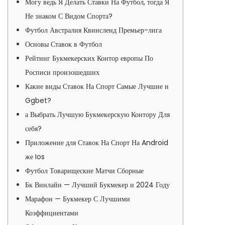
o
Могу ведь Я Делать Ставки На Футбол, тогда Я
n
Не знаком С Видом Спорта?
Футбол Австралия Квинсленд Премьер-лига
Основы Ставок в Футбол
Рейтинг Букмекерских Контор европы По
Росписи произошедших
Какие виды Ставок На Спорт Самые Лучшие и
Ggbet?
а Выбрать Лучшую Букмекерскую Контору Для
себя?
Приложение для Ставок На Спорт На Android
же Ios
Футбол Товарищеские Матчи Сборные
Бк Винлайн — Лучший Букмекер и 2024 Году
Марафон — Букмекер С Лучшими
Коэффициентами