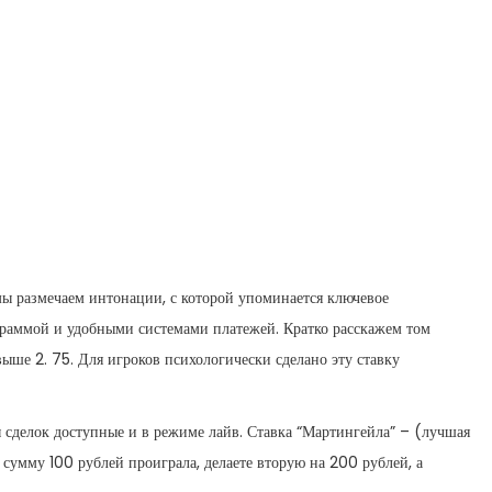
мы размечаем интонации, с которой упоминается ключевое
граммой и удобными системами платежей. Кратко расскажем том
ыше 2. 75. Для игроков психологически сделано эту ставку
ы сделок доступные и в режиме лайв. Ставка “Мартингейла” – (лучшая
сумму 100 рублей проиграла, делаете вторую на 200 рублей, а