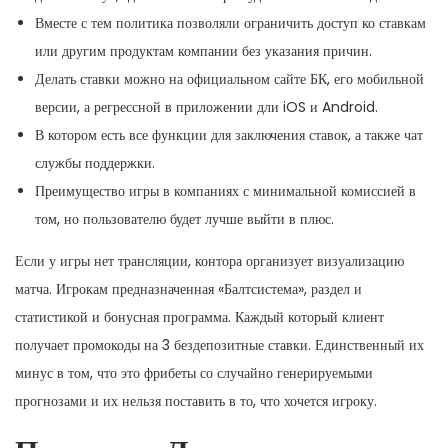
Вместе с тем политика позволяли ограничить доступ ко ставкам
или другим продуктам компании без указания причин.
Делать ставки можно на официальном сайте БК, его мобильной
версии, а регрессной в приложении дли iOS и Android.
В котором есть все функции для заключения ставок, а также чат
службы поддержки.
Преимущество игры в компаниях с минимальной комиссией в
том, но пользователю будет лучше выйти в плюс.
Если у игры нет трансляции, контора организует визуализацию
матча. Игрокам предназначенная «Балтсистема», раздел и
статистикой и бонусная программа. Каждый который клиент
получает промокоды на 3 бездепозитные ставки. Единственный их
минус в том, что это фрибеты со случайно генерируемыми
прогнозами и их нельзя поставить в то, что хочется игроку.