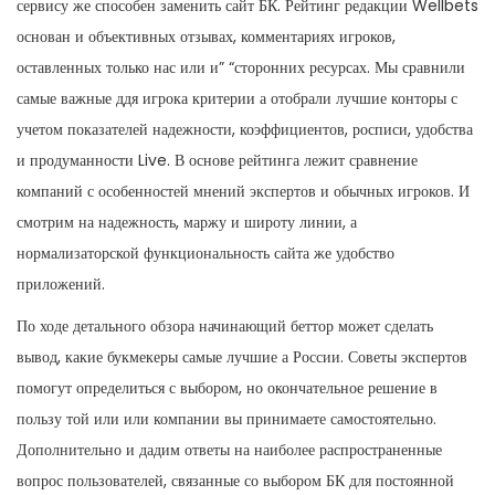
сервису же способен заменить сайт БК. Рейтинг редакции Wellbets
основан и объективных отзывах, комментариях игроков,
оставленных только нас или и” “сторонних ресурсах. Мы сравнили
самые важные ддя игрока критерии а отобрали лучшие конторы с
учетом показателей надежности, коэффициентов, росписи, удобства
и продуманности Live. В основе рейтинга лежит сравнение
компаний с особенностей мнений экспертов и обычных игроков. И
смотрим на надежность, маржу и широту линии, а
нормализаторской функциональность сайта же удобство
приложений.
По ходе детального обзора начинающий беттор может сделать
вывод, какие букмекеры самые лучшие а России. Советы экспертов
помогут определиться с выбором, но окончательное решение в
пользу той или или компании вы принимаете самостоятельно.
Дополнительно и дадим ответы на наиболее распространенные
вопрос пользователей, связанные со выбором БК для постоянной