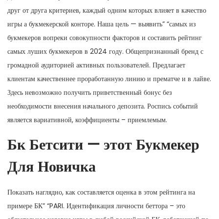
друг от друга критериев, каждый одним которых влияет в качество
игры а букмекерской конторе. Наша цель — выявить” “самых из
букмекеров вопреки совокупности факторов и составить рейтинг
самых луших букмекеров в 2024 году. Общепризнанный бренд с
громадной аудиторией активных пользователей. Предлагает
клиентам качественнее проработанную линию и прематче и в лайве.
Здесь невозможно получить приветственный бонус без
необходимости внесения начального депозита. Роспись событий
является вариативной, коэффициенты – приемлемым.
Бк Бетсити — этот Букмекер
Для Новичка
Показать наглядно, как составляется оценка в этом рейтинга на
примере БК” “PARI. Идентификация личности беттора – это