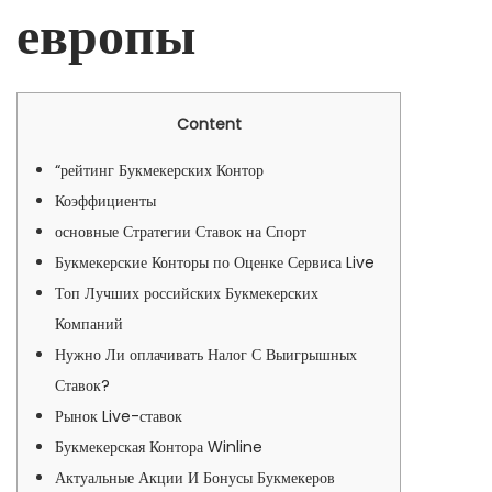
европы
Content
“рейтинг Букмекерских Контор
Коэффициенты
основные Стратегии Ставок на Спорт
Букмекерские Конторы по Оценке Сервиса Live
Топ Лучших российских Букмекерских
Компаний
Нужно Ли оплачивать Налог С Выигрышных
Ставок?
Рынок Live-ставок
Букмекерская Контора Winline
Актуальные Акции И Бонусы Букмекеров