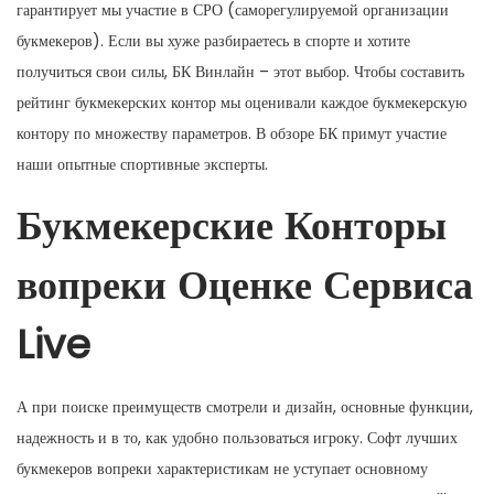
гарантирует мы участие в СРО (саморегулируемой организации
букмекеров). Если вы хуже разбираетесь в спорте и хотите
получиться свои силы, БК Винлайн – этот выбор. Чтобы составить
рейтинг букмекерских контор мы оценивали каждое букмекерскую
контору по множеству параметров. В обзоре БК примут участие
наши опытные спортивные эксперты.
Букмекерские Конторы
вопреки Оценке Сервиса
Live
А при поиске преимуществ смотрели и дизайн, основные функции,
надежность и в то, как удобно пользоваться игроку. Софт лучших
букмекеров вопреки характеристикам не уступает основному