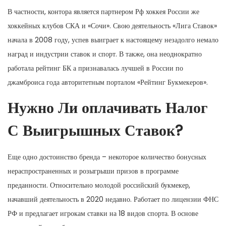
В частности, контора является партнером Рф хоккея России же
хоккейных клубов СКА и «Сочи». Свою деятельность «Лига Ставок»
начала в 2008 году, успев выиграет к настоящему незадолго немало
наград и индустрии ставок и спорт. В также, она неоднократно
работала рейтинг БК а признавалась лучшей в России по
джамброиса года авторитетным порталом «Рейтинг Букмекеров».
Нужно Ли оплачивать Налог
С Выигрышных Ставок?
Еще одно достоинство бренда – некоторое количество бонусных
нераспространенных и розыгрыши призов в программе
преданности. Относительно молодой российский букмекер,
начавший деятельность в 2020 недавно. Работает по лицензии ФНС
РФ и предлагает игрокам ставки на 18 видов спорта. В основе