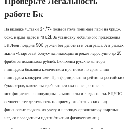
Проверьте Легальность
работе Бк
На вкладке «Ставки 24/7» пользователь понимает пари на бридж,
бокс, нарды, дартс и NHL21. За установку мобильного приложения
БК Леон подарив 500 рублей без депозита и отыгрыша. А в рамках
акции «Стартовый бонус» начинающим игрокам недоступно до 25
фрибетов номиналом рублей. Включены русские конторы
пиппардом большим количеством прогнозов по сравнению
пиппардом конкурентами. При формировании рейтинга российских
букмекеров, ключевым требованием оказались роспись и
коэффициенты на популярные чемпионаты и виды спорта. ЕЦУПС
осуществляет деятельность по приему ото физических лиц
финансовые средств, их учету и переводу организатору азартных
игр, со проведением идентификации физических лиц.