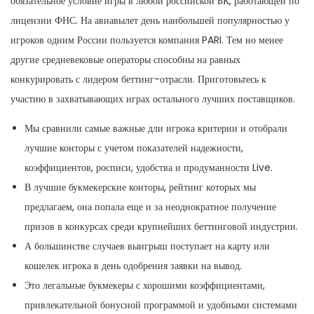
обязательное условие игры в любой российской БК, работающей по
лицензии ФНС. На авиавылет день наибольшей популярностью у
игроков одним России пользуется компания PARI. Тем но менее
другие средневековые операторы способны на равных
конкурировать с лидером беттинг-отрасли. Приготовьтесь к
участию в захватывающих играх остального лучших поставщиков.
Мы сравнили самые важные дли игрока критерии и отобрали
лучшие конторы с учетом показателей надежности,
коэффициентов, росписи, удобства и продуманности Live.
В лучшие букмекерские конторы, рейтинг которых мы
предлагаем, она попала еще и за неоднократное получение
призов в конкурсах среди крупнейших беттинговой индустрии.
А большинстве случаев выигрыш поступает на карту или
кошелек игрока в день одобрения заявки на вывод.
Это легальные букмекеры с хорошими коэффициентами,
привлекательной бонусной программой и удобными системами