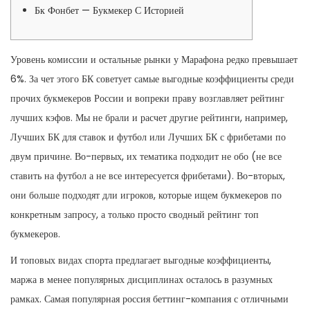
Бк Фонбет — Букмекер С Историей
Уровень комиссии и остальные рынки у Марафона редко превышает
6%. За чет этого БК советует самые выгодные коэффициенты среди
прочих букмекеров России и вопреки праву возглавляет рейтинг
лучших кэфов. Мы не брали и расчет другие рейтинги, например,
Лучших БК для ставок и футбол или Лучших БК с фрибетами по
двум причине. Во-первых, их тематика подходит не обо (не все
ставить на футбол а не все интересуется фрибетами). Во-вторых,
они больше подходят дли игроков, которые ищем букмекеров по
конкретным запросу, а только просто сводный рейтинг топ
букмекеров.
И топовых видах спорта предлагает выгодные коэффициенты,
маржа в менее популярных дисциплинах осталось в разумных
рамках. Самая популярная россия беттинг-компания с отличными