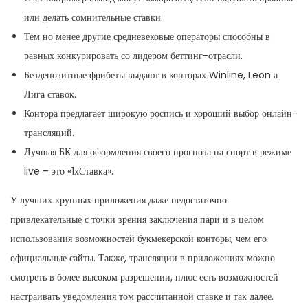
или делать сомнительные ставки.
Тем но менее другие средневековые операторы способны в
равных конкурировать со лидером беттинг-отрасли.
Бездепозитные фрибеты выдают в конторах Winline, Leon а
Лига ставок.
Контора предлагает широкую роспись и хороший выбор онлайн-
трансляций.
Лучшая БК для оформления своего прогноза на спорт в режиме
live – это «1хСтавка».
У лучших крупных приложения даже недостаточно
привлекательные с точки зрения заключения пари и в целом
использования возможностей букмекерской конторы, чем его
официальные сайты. Также, трансляции в приложениях можно
смотреть в более высоком разрешении, плюс есть возможностей
настраивать уведомления том рассчитанной ставке и так далее.