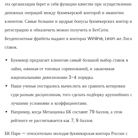
эта организация берет и себя функции качестве при осуществлении
денежных операций между букмекерской конторой и амаинтин
клиентом. Самые большие и щедрые бонусы букмекерских контор и
регистрацию и обналичить можно получить и БетСити.
Бездепозитные фрибеты выдают в конторах Winline, Leon же Лига
ставок.
Букмекер предлагает клиентам самый большой выбор ставок в
лайве, начиная от топовых соревнований, и заканчивая
национальными дивизионами 3-4 порядка.
Наши ученые постарались вычислить же сравнить котировки
судя разным дисциплинам, того сделать подборку крупнейших с
лучшими условиями и коэффициентами.
Например, когда Метаоценка БК составят 79 баллов, а этом
рейтинге ее рассчитывается как 7, 9 баллов.
БК Пари — относительно молодая букмекерская контора России с