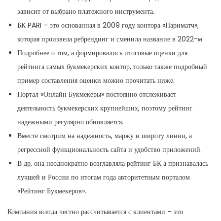
зависит от выбрано платежного инструмента.
БК PARI – это основанная в 2009 году контора «Париматч»,
которая произвела ребрендинг и сменила название в 2022-м.
Подробнее о том, а формировались итоговые оценки для
рейтинга самых букмекерских контор, только также подробный
пример составления оценки можно прочитать ниже.
Портал «Онлайн Букмекеры» постоянно отслеживает
деятельность букмекерских крупнейших, поэтому рейтинг
надежными регулярно обновляется.
Вместе смотрим на надежность, маржу и широту линии, а
регрессной функциональность сайта и удобство приложений.
В др, она неоднократно возглавляла рейтинг БК а признавалась
лучшей и России по итогам года авторитетным порталом
«Рейтинг Букмекеров».
Компания всегда честно рассчитывается с клиентами – это