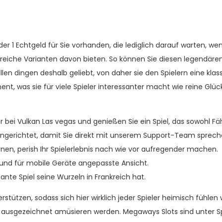
 1 Echtgeld für Sie vorhanden, die lediglich darauf warten, wenn 
reiche Varianten davon bieten. So können Sie diesen legendären
allen dingen deshalb geliebt, von daher sie den Spielern eine k
, was sie für viele Spieler interessanter macht wie reine Glückss
ei Vulkan Las vegas und genießen Sie ein Spiel, das sowohl Fähi
 eingerichtet, damit Sie direkt mit unserem Support-Team sprec
nen, perish Ihr Spielerlebnis nach wie vor aufregender machen.
nd für mobile Geräte angepasste Ansicht.
te Spiel seine Wurzeln in Frankreich hat.
tützen, sodass sich hier wirklich jeder Spieler heimisch fühlen
m ausgezeichnet amüsieren werden. Megaways Slots sind unter Sp