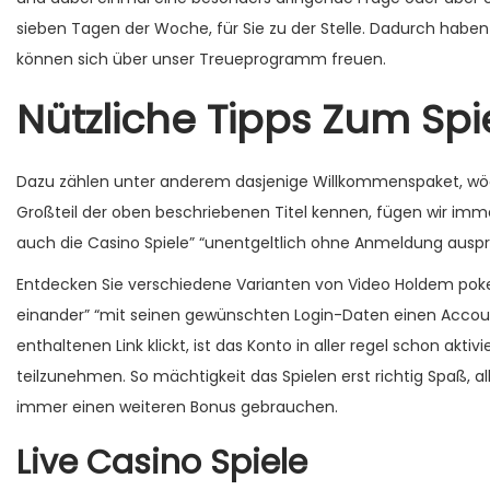
sieben Tagen der Woche, für Sie zu der Stelle. Dadurch haben 
können sich über unser Treueprogramm freuen.
Nützliche Tipps Zum Spi
Dazu zählen unter anderem dasjenige Willkommenspaket, wöc
Großteil der oben beschriebenen Titel kennen, fügen wir imm
auch die Casino Spiele” “unentgeltlich ohne Anmeldung auspr
Entdecken Sie verschiedene Varianten von Video Holdem poker
einander” “mit seinen gewünschten Login-Daten einen Account
enthaltenen Link klickt, ist das Konto in aller regel schon akt
teilzunehmen. So mächtigkeit das Spielen erst richtig Spaß, a
immer einen weiteren Bonus gebrauchen.
Live Casino Spiele