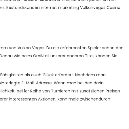
iegen. Bestandskunden internet marketing Vulkanvegas Casino
m von Vulkan Vegas. Da die erfahrensten Spieler schon den
enau wie beim Großteil unserer anderen Titel, können Sie
l Fähigkeiten als auch Glück erfordert. Nachdem man
hinterlegte E-Mail-Adresse. Wenn man bei den darin
ichkeit, bei 1er Reihe von Turnieren mit zusätzlichen Preisen
unserer interessanten Aktionen, kann male zwischendurch