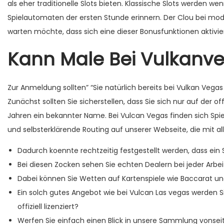
als eher traditionelle Slots bieten. Klassische Slots werde
Spielautomaten der ersten Stunde erinnern. Der Clou bei mode
warten möchte, dass sich eine dieser Bonusfunktionen aktivie
Kann Male Bei Vulkanve
Zur Anmeldung sollten” “Sie natürlich bereits bei Vulkan Vegas
Zunächst sollten Sie sicherstellen, dass Sie sich nur auf der
Jahren ein bekannter Name. Bei Vulcan Vegas finden sich Spiel
und selbsterklärende Routing auf unserer Webseite, die mit a
Dadurch koennte rechtzeitig festgestellt werden, dass ein Spi
Bei diesen Zocken sehen Sie echten Dealern bei jeder Arbei
Dabei können Sie Wetten auf Kartenspiele wie Baccarat und
Ein solch gutes Angebot wie bei Vulcan Las vegas werden Si
offiziell lizenziert?
Werfen Sie einfach einen Blick in unsere Sammlung vonseit