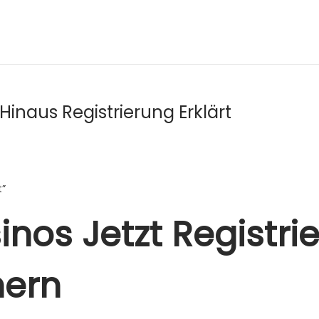
inaus Registrierung Erklärt
t”
nos Jetzt Registri
hern