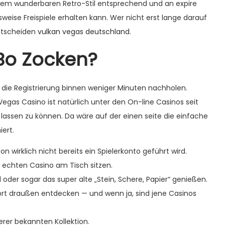
serem wunderbaren Retro-Stil entsprechend und an expire
eise Freispiele erhalten kann. Wer nicht erst lange darauf
entscheiden
vulkan vegas deutschland
.
Bo Zocken?
ie die Registrierung binnen weniger Minuten nachholen.
Vegas Casino ist natürlich unter den On-line Casinos seit
f lassen zu können. Da wäre auf der einen seite die einfache
ert.
on wirklich nicht bereits ein Spielerkonto geführt wird.
m echten Casino am Tisch sitzen.
der sogar das super alte „Stein, Schere, Papier“ genießen.
 dort draußen entdecken — und wenn ja, sind jene Casinos
rer bekannten Kollektion.