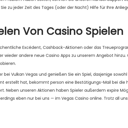
Sie zu jeder Zeit des Tages (oder der Nacht) Hilfe für Ihre Anl
elen Von Casino Spielen
hentliche Excédent, Cashback-Aktionen oder das Treueprogram
er wieder andere neue Casino Apps zu unserem Angebot hinzu. G
obieren.
 bei Vulkan Vegas und genießen Sie ein Spiel, dasjenige sowoh
 erstellt hat, bekommt person eine Bestätigungs-Mail bei die 
iviert. Neben unseren Aktionen haben Spieler außerdem expire Mögl
llerdings eben nur bei uns — im Vegas Casino online. Trotz all 