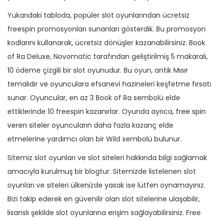
Yukarıdaki tabloda, popüler slot oyunlarından ücretsiz
freespin promosyonları sunanları gösterdik. Bu promosyon
kodlarını kullanarak, ücretsiz dönüşler kazanabilirsiniz. Book
of Ra Deluxe, Novomatic tarafından geliştirilmiş 5 makaralı,
10 ödeme çizgili bir slot oyunudur. Bu oyun, antik Mısır
temalıdır ve oyunculara efsanevi hazineleri keşfetme fırsatı
sunar. Oyuncular, en az 3 Book of Ra sembolü elde
ettiklerinde 10 freespin kazanırlar. Oyunda ayrıca,
free spin
veren siteler
oyuncuların daha fazla kazanç elde
etmelerine yardımcı olan bir Wild sembolü bulunur.
Sitemiz slot oyunları ve slot siteleri hakkında bilgi sağlamak
amacıyla kurulmuş bir blogtur. Sitemizde listelenen slot
oyunları ve siteleri ülkenizde yasak ise lütfen oynamayınız.
Bizi takip ederek en güvenilir olan slot sitelerine ulaşabilir,
lisanslı şekilde slot oyunlarına erişim sağlayabilirsiniz. Free