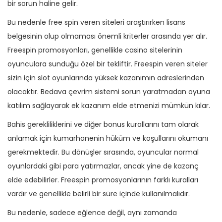
bir sorun haline gelir.
Bu nedenle free spin veren siteleri araştırırken lisans
belgesinin olup olmaması önemli kriterler arasında yer alır.
Freespin promosyonları, genellikle casino sitelerinin
oyunculara sunduğu özel bir tekliftir. Freespin veren siteler
sizin için slot oyunlarında yüksek kazanımın adreslerinden
olacaktır. Bedava çevrim sistemi sorun yaratmadan oyuna
katılım sağlayarak ek kazanım elde etmenizi mümkün kılar.
Bahis gerekliliklerini ve diğer bonus kurallarını tam olarak
anlamak için kumarhanenin hüküm ve koşullarını okumanı
gerekmektedir. Bu dönüşler sırasında, oyuncular normal
oyunlardaki gibi para yatırmazlar, ancak yine de kazanç
elde edebilirler. Freespin promosyonlarının farklı kuralları
vardır ve genellikle belirli bir süre içinde kullanılmalıdır.
Bu nedenle, sadece eğlence değil, aynı zamanda