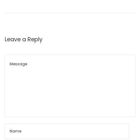
a
r
ı
T
Leave a Reply
ü
r
k
i
y
e
’
n
i
n
E
n