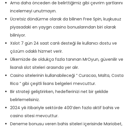
Ama daha önceden de belirttiğimiz gibi çevrim şartlarını
incelemeyi unutmayın.
Ücretsiz döndürme olarak da bilinen Free Spin, kuşkusuz
piyasadaki en yaygın casino bonuslarından biri olarak
biliniyor.
Xslot 7 gün 24 saat canlı desteği ile kullanıcı dostu ve
çözüm odaklı hizmet verir.
Ülkemizde de oldukça fazla tanınan MrOyun, güvenilir ve
lisanslı slot siteleri arasında yer alır.
Casino sitelerinin kullanabileceği ” Curacao, Malta, Costa
Rica ” gibi çeşitli lisans belgeleri mevcuttur.
Bir strateji geliştirirken, hedeflerinizi net bir şekilde
belirlemelisiniz.
2024 yılı itibariyle sektörde 400’den fazla aktif bahis ve
casino sitesi mevcuttur.
Deneme bonusu veren bahis siteleri içerisinde Mariobet,