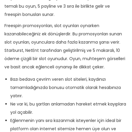
temalı bu oyun, 5 payline ve 3 sıra ile birlikte gelir ve
freespin bonusları sunar.
Freespin promosyonları, slot oyunları oynarken
kazanabileceğiniz ek dönüşlerdir. Bu promosyonları sunan
slot oyunları, oyunculara daha fazla kazanma şansı verir.
Starburst, NetEnt tarafından geliştirilmiş ve 5 makaralı, 10
ödeme çizgili bir slot oyunudur. Oyun, muhteşem görselleri
ve basit ancak eğlenceli oynanışı ile dikkat çeker.
Bazı bedava çevrim veren slot siteleri, kaydınızı
tamamladığınızda bonusu otomatik olarak hesabınıza
yatırır.
Ne var ki, bu şartları anlamadan hareket etmek kayıplara
yol açabilir.
Eğlenmenin yanı sıra kazanmak isteyenler için ideal bir
platform olan internet sitemize hemen üye olun ve