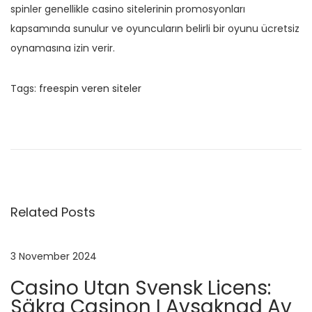
spinler genellikle casino sitelerinin promosyonları
kapsamında sunulur ve oyuncuların belirli bir oyunu ücretsiz
oynamasına izin verir.
Tags
:
freespin veren siteler
P
P
E
r
n
o
e
Ç
v
o
s
i
k
o
F
Related Posts
t
u
r
s
e
n
3 November 2024
p
e
Casino Utan Svensk Licens:
o
s
a
Säkra Casinon I Avsaknad Av
s
p