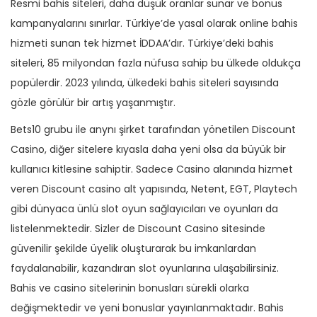
Resmi bahis siteleri, daha düşük oranlar sunar ve bonus
kampanyalarını sınırlar. Türkiye’de yasal olarak online bahis
hizmeti sunan tek hizmet İDDAA’dır. Türkiye’deki bahis
siteleri, 85 milyondan fazla nüfusa sahip bu ülkede oldukça
popülerdir. 2023 yılında, ülkedeki bahis siteleri sayısında
gözle görülür bir artış yaşanmıştır.
Bets10 grubu ile anynı şirket tarafından yönetilen Discount
Casino, diğer sitelere kıyasla daha yeni olsa da büyük bir
kullanıcı kitlesine sahiptir. Sadece Casino alanında hizmet
veren Discount casino alt yapısında, Netent, EGT, Playtech
gibi dünyaca ünlü slot oyun sağlayıcıları ve oyunları da
listelenmektedir. Sizler de Discount Casino sitesinde
güvenilir şekilde üyelik oluşturarak bu imkanlardan
faydalanabilir, kazandıran slot oyunlarına ulaşabilirsiniz.
Bahis ve casino sitelerinin bonusları sürekli olarka
değişmektedir ve yeni bonuslar yayınlanmaktadır. Bahis