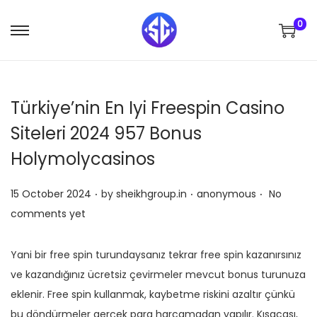
0
S
S
k
k
i
i
p
p
Türkiye’nin En Iyi Freespin Casino
t
t
Siteleri 2024 957 Bonus
o
o
Holymolycasinos
n
c
a
o
.
.
.
P
P
15 October 2024
by
sheikhgroup.in
anonymous
No
v
n
o
o
comments yet
i
t
s
s
g
e
t
t
Yani bir free spin turundaysanız tekrar free spin kazanırsınız
a
n
e
e
ve kazandığınız ücretsiz çevirmeler mevcut bonus turunuza
t
t
d
d
eklenir. Free spin kullanmak, kaybetme riskini azaltır çünkü
i
o
i
bu döndürmeler gerçek para harcamadan yapılır. Kısacası,
o