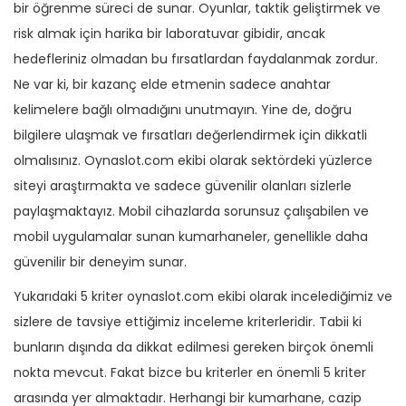
bir öğrenme süreci de sunar. Oyunlar, taktik geliştirmek ve
risk almak için harika bir laboratuvar gibidir, ancak
hedefleriniz olmadan bu fırsatlardan faydalanmak zordur.
Ne var ki, bir kazanç elde etmenin sadece anahtar
kelimelere bağlı olmadığını unutmayın. Yine de, doğru
bilgilere ulaşmak ve fırsatları değerlendirmek için dikkatli
olmalısınız. Oynaslot.com ekibi olarak sektördeki yüzlerce
siteyi araştırmakta ve sadece güvenilir olanları sizlerle
paylaşmaktayız. Mobil cihazlarda sorunsuz çalışabilen ve
mobil uygulamalar sunan kumarhaneler, genellikle daha
güvenilir bir deneyim sunar.
Yukarıdaki 5 kriter oynaslot.com ekibi olarak incelediğimiz ve
sizlere de tavsiye ettiğimiz inceleme kriterleridir. Tabii ki
bunların dışında da dikkat edilmesi gereken birçok önemli
nokta mevcut. Fakat bizce bu kriterler en önemli 5 kriter
arasında yer almaktadır. Herhangi bir kumarhane, cazip