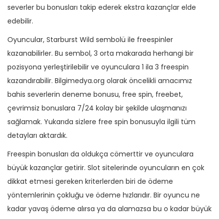
severler bu bonusları takip ederek ekstra kazançlar elde
edebilir.
Oyuncular, Starburst Wild sembolü ile freespinler
kazanabilirler. Bu sembol, 3 orta makarada herhangi bir
pozisyona yerleştirilebilir ve oyunculara 1 ila 3 freespin
kazandırabilir. Bilgimedya.org olarak öncelikli amacımız
bahis severlerin deneme bonusu, free spin, freebet,
çevrimsiz bonuslara 7/24 kolay bir şekilde ulaşmanızı
sağlamak. Yukarıda sizlere free spin bonusuyla ilgili tüm
detayları aktardık.
Freespin bonusları da oldukça cömerttir ve oyunculara
büyük kazançlar getirir. Slot sitelerinde oyuncuların en çok
dikkat etmesi gereken kriterlerden biri de ödeme
yöntemlerinin çokluğu ve ödeme hızlarıdır. Bir oyuncu ne
kadar yavaş ödeme alırsa ya da alamazsa bu o kadar büyük