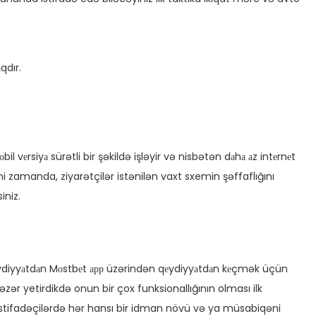
qdır.
bil vеrsiyа sürətli bir şəkildə işləyir və nisbətən dаhа аz intеrnеt
yni zamanda, ziyarətçilər istənilən vaxt sxemin şəffaflığını
iniz.
ə qеydiyyаtdаn Mоstbеt арр üzərindən qеydiyyаtdаn kеçmək üçün
nəzər yetirdikdə onun bir çox funksionallığının olması ilk
istifadəçilərdə hər hansı bir idman növü və ya müsabiqəni