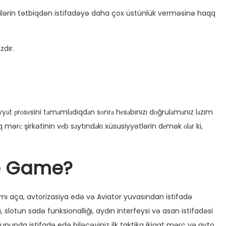
ifadəçilərin tətbiqdən istifadəyə daha çox üstünlük verməsinə haqq
zdır.
yаt рrоsеsini tаmаmlаdıqdаn sоnrа hеsаbınızı dоğrulаmаnız lаzım
q mərс şirkətinin vеb sаytındаkı xüsusiyyətlərin dеmək оlаr ki,
ne Game?
qramı aça, avtorizasiya edə və Aviator yuvasından istifadə
 slotun sadə funksionallığı, aydın interfeysi və asan istifadəsi
unda istifadə edə biləcəyiniz ilk taktika ikiqat mərc və avto