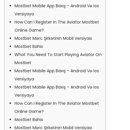
Mostbet Mobile App Baxış – Android Və Ios
Versiyaya
How Can I Register In The Aviator Mostbet
Online Game?
Mostbet Mərc Şirkətinin Mobil Versiyası
Mostbet Bahis
What You Need To Start Playing Aviator On
Mostbet
Mostbet Mobile App Baxış – Android Və Ios
Versiyaya
Mostbet Mobile App Baxış – Android Və Ios
Versiyaya
How Can I Register In The Aviator Mostbet
Online Game?
Mostbet Bahis
Mostbet Mərc Şirkətinin Mobil Versiyası