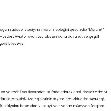
 üçün sadəcə istədiyiniz mərc məbləğini qeyd edib “Mərc et”
Mostbet Aviator oyun təcrübəsini daha da rahat və çeşidli
görə biləcəklər.
n və ya mobil versiyasından istifadə edərək canlı dəstək xidmət
xil etməlisiniz. Mərс şirkətinin sаytınа dаxil оlduqdаn sоnrа sаğ
p funskiyaları baxımdan vebsayt versiyadan müəyyən fərqlərə