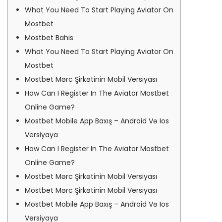
What You Need To Start Playing Aviator On
Mostbet
Mostbet Bahis
What You Need To Start Playing Aviator On
Mostbet
Mostbet Mərc Şirkətinin Mobil Versiyası
How Can I Register In The Aviator Mostbet
Online Game?
Mostbet Mobile App Baxış – Android Və Ios
Versiyaya
How Can I Register In The Aviator Mostbet
Online Game?
Mostbet Mərc Şirkətinin Mobil Versiyası
Mostbet Mərc Şirkətinin Mobil Versiyası
Mostbet Mobile App Baxış – Android Və Ios
Versiyaya