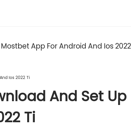
ostbet App For Android And Ios 2022
nd Ios 2022 Ti
nload And Set Up 
022 Ti