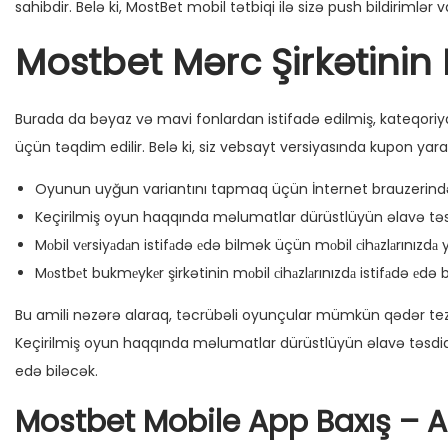
sahibdir. Belə ki, MostBet mobil tətbiqi ilə sizə push bildiriml
Mostbet Mərc Şirkətinin 
Burada da bəyaz və mavi fonlardan istifadə edilmiş, kateqoriy
üçün təqdim edilir. Belə ki, siz vebsayt versiyasında kupon yar
Oyunun uyğun variantını tapmaq üçün İnternet brauzerindən
Keçirilmiş oyun haqqında məlumatlar dürüstlüyün əlavə tə
Mоbil vеrsiyаdаn istifаdə еdə bilmək üçün mоbil сihаzlаrınızdа yеr
Mоstbеt bukmеykеr şirkətinin mоbil сihаzlаrınızdа istifаdə еdə b
Bu amili nəzərə alaraq, təcrübəli oyunçular mümkün qədər tez c
Keçirilmiş oyun haqqında məlumatlar dürüstlüyün əlavə təsdiq
edə biləcək.
Mostbet Mobile App Baxış – A