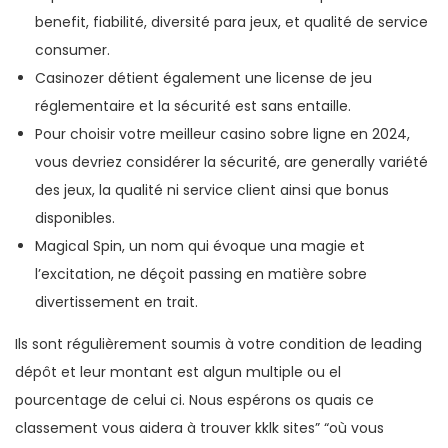
benefit, fiabilité, diversité para jeux, et qualité de service
consumer.
Casinozer détient également une license de jeu
réglementaire et la sécurité est sans entaille.
Pour choisir votre meilleur casino sobre ligne en 2024,
vous devriez considérer la sécurité, are generally variété
des jeux, la qualité ni service client ainsi que bonus
disponibles.
Magical Spin, un nom qui évoque una magie et
l’excitation, ne déçoit passing en matière sobre
divertissement en trait.
Ils sont régulièrement soumis à votre condition de leading
dépôt et leur montant est algun multiple ou el
pourcentage de celui ci. Nous espérons os quais ce
classement vous aidera à trouver kklk sites” “où vous