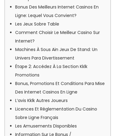
Bonus Des Meilleurs Internet Casinos En
Ligne: Lequel Vous Convient?
Les Jeux Sobre Table
Comment Choisir Le Meilleur Casino Sur
Internet?
Machines À Sous Ain Jeux De Stand: Un
Univers Para Divertissement
Étape 2: Accédez À La Section Kklk
Promotions
Bonus, Promotions Et Conditions Para Mise
Des Internet Casinos En Ligne
L’avis Kklk Autres Joueurs
Licences Et Réglementation Du Casino
Sobre Ligne Français
Les Amusements Disponibles
Information Sur Le Bonus /