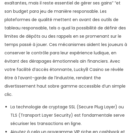
exaltantes, mais il reste essentiel de gérer ses gains” “et
son budget para jeu de manière responsable. Les
plateformes de qualité mettent en avant des outils de
tableau responsable, tels o qual la possibilité de définir des
limites de dépôts ou des rappels en se promenant sur le
temps passé à jouer. Ces mécanismes aident les joueurs à
conserver le contrôle para leur expérience ludique, en
évitant des dérapages émotionnels ain financiers. Avec
votre facilité d’accès étonnante, Lucky8 Casino se révèle
être à l’avant-garde de l’industrie, rendant the
divertissement haut sobre gamme accessible d’un simple
clic.
La technologie de cryptage SSL (Secure Plug Layer) ou
TLS (Transport Layer Security) est fondamentale serve
sécuriser les transactions en ligne.
Ajoutez à cela un programme VIP riche en cashback et