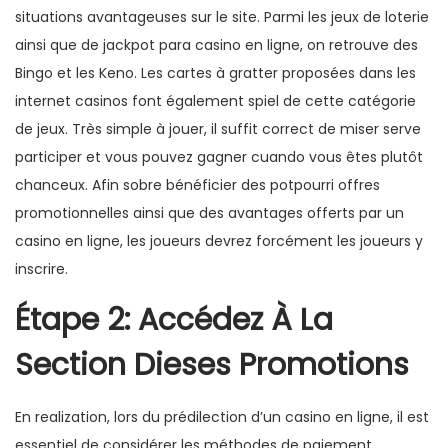
situations avantageuses sur le site. Parmi les jeux de loterie
ainsi que de jackpot para casino en ligne, on retrouve des
Bingo et les Keno. Les cartes à gratter proposées dans les
internet casinos font également spiel de cette catégorie
de jeux. Très simple à jouer, il suffit correct de miser serve
participer et vous pouvez gagner cuando vous êtes plutôt
chanceux. Afin sobre bénéficier des potpourri offres
promotionnelles ainsi que des avantages offerts par un
casino en ligne, les joueurs devrez forcément les joueurs y
inscrire.
Étape 2: Accédez À La
Section Dieses Promotions
En realization, lors du prédilection d’un casino en ligne, il est
essentiel de considérer les méthodes de paiement