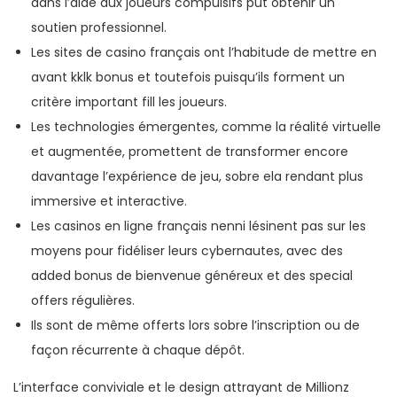
dans l’aide aux joueurs compulsifs put obtenir un
soutien professionnel.
Les sites de casino français ont l’habitude de mettre en
avant kklk bonus et toutefois puisqu’ils forment un
critère important fill les joueurs.
Les technologies émergentes, comme la réalité virtuelle
et augmentée, promettent de transformer encore
davantage l’expérience de jeu, sobre ela rendant plus
immersive et interactive.
Les casinos en ligne français nenni lésinent pas sur les
moyens pour fidéliser leurs cybernautes, avec des
added bonus de bienvenue généreux et des special
offers régulières.
Ils sont de même offerts lors sobre l’inscription ou de
façon récurrente à chaque dépôt.
L’interface conviviale et le design attrayant de Millionz