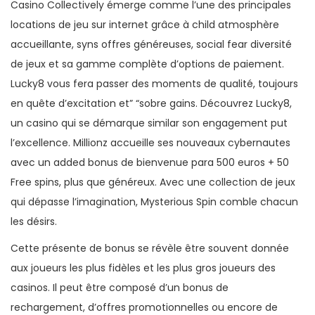
Casino Collectively émerge comme l’une des principales
locations de jeu sur internet grâce à child atmosphère
accueillante, syns offres généreuses, social fear diversité
de jeux et sa gamme complète d’options de paiement.
Lucky8 vous fera passer des moments de qualité, toujours
en quête d’excitation et” “sobre gains. Découvrez Lucky8,
un casino qui se démarque similar son engagement put
l’excellence. Millionz accueille ses nouveaux cybernautes
avec un added bonus de bienvenue para 500 euros + 50
Free spins, plus que généreux. Avec une collection de jeux
qui dépasse l’imagination, Mysterious Spin comble chacun
les désirs.
Cette présente de bonus se révèle être souvent donnée
aux joueurs les plus fidèles et les plus gros joueurs des
casinos. Il peut être composé d’un bonus de
rechargement, d’offres promotionnelles ou encore de