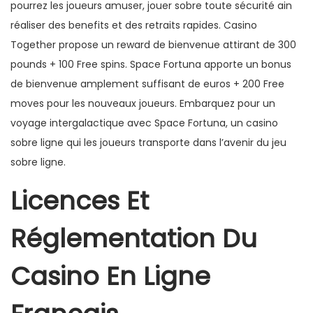
pourrez les joueurs amuser, jouer sobre toute sécurité ain
réaliser des benefits et des retraits rapides. Casino
Together propose un reward de bienvenue attirant de 300
pounds + 100 Free spins. Space Fortuna apporte un bonus
de bienvenue amplement suffisant de euros + 200 Free
moves pour les nouveaux joueurs. Embarquez pour un
voyage intergalactique avec Space Fortuna, un casino
sobre ligne qui les joueurs transporte dans l’avenir du jeu
sobre ligne.
Licences Et
Réglementation Du
Casino En Ligne