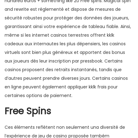
hundred euros + something like 20 Free spins. Magical Spin
and rewrite est réglementé et dispose de mesures de
sécurité robustes pour protéger des données des joueurs,
garantissant ainsi votre expérience de tableau fiable. Ainsi,
même si les internet casinos terrestres offrent kklk
cadeaux aux internautes les plus dépensiers, les casinos
virtuels sont bien plus généreux et apportent des bonus
aux joueurs dès leur inscription par pressbook. Certains
casinos proposent des retraits instantanés, tandis que
d’autres peuvent prendre diverses jours. Certains casinos
en ligne peuvent également appliquer kklk frais pour
certaines options de paiement.
Free Spins
Ces éléments reflètent non seulement una diversité de
l’expérience de jeu de casino proposée também