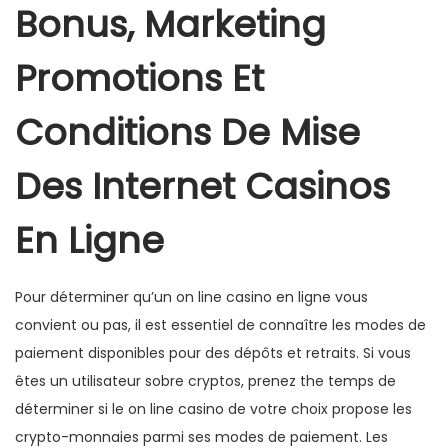
Bonus, Marketing
Promotions Et
Conditions De Mise
Des Internet Casinos
En Ligne
Pour déterminer qu’un on line casino en ligne vous
convient ou pas, il est essentiel de connaître les modes de
paiement disponibles pour des dépôts et retraits. Si vous
êtes un utilisateur sobre cryptos, prenez the temps de
déterminer si le on line casino de votre choix propose les
crypto-monnaies parmi ses modes de paiement. Les