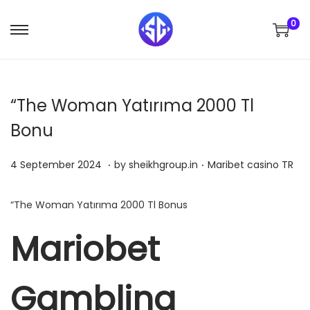
0
S
S
k
k
i
i
p
p
“The Woman Yatırıma 2000 Tl
t
t
Bonu
o
o
n
c
.
.
P
4
P
4 September 2024
by
sheikhgroup.in
Maribet casino TR
a
o
o
S
o
v
n
s
e
s
“The Woman Yatırıma 2000 Tl Bonus
i
t
t
p
t
g
e
Mariobet
e
t
e
a
n
d
e
d
t
t
o
m
i
Gambling
i
n
b
n
o