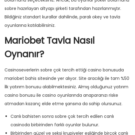
bölümünü seçeceksiniz. Ancak, bu oyunlar poker bölümünü
sobre hazırlayan altyapı şirketi tarafından hazırlanmıştır.
Bildiğiniz standart kurallar dahilinde, paralı okey ve tavla
oyunlarına katılabilirsiniz.
Mariobet Tavla Nasıl
Oynanır?
Casinoseverlerin sobre çok tercih ettiği casino bonusuda
mariobet bahis sitesinde yer alıyor. Site aracılığı ile tam %50
İlk yatırım bonusu alabilmektesiniz. Almış olduğunuz yatırım
casino bonusu ile casino oyunlarında anaparanızı riske
atmadan kazanç elde etme şansına da sahip olursunuz.
Canlı bahisten sonra sobre çok tercih edilen canlı
casinoda birbirinden farklı oyunlar bulunur.
Birbirinden güzel ve seksi krupiyeler eşliğinde birçok canlı