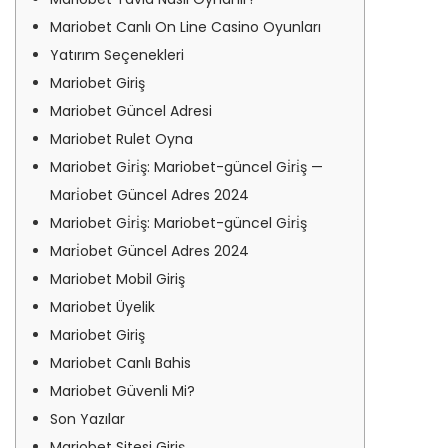
Mariobet Canlı On Line Casino Oyunları
Yatırım Seçenekleri
Mariobet Giriş
Mariobet Güncel Adresi
Mariobet Rulet Oyna
Mariobet Gi̇ri̇ş: Mariobet-güncel Gi̇ri̇ş —
Mari̇obet Güncel Adres 2024
Mariobet Gi̇ri̇ş: Mariobet-güncel Gi̇ri̇ş
Mari̇obet Güncel Adres 2024
Mariobet Mobil Giriş
Mariobet Üyelik
Mariobet Giriş
Mariobet Canlı Bahis
Mariobet Güvenli Mi?
Son Yazılar
Mariobet Sitesi Giriş