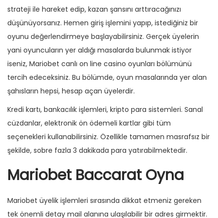
strateji ile hareket edip, kazan şansını arttıracağınızı
düşünüyorsanız. Hemen giriş işlemini yapıp, istediğiniz bir
oyunu değerlendirmeye başlayabilirsiniz. Gerçek üyelerin
yani oyuncuların yer aldığı masalarda bulunmak istiyor
iseniz, Mariobet canlı on line casino oyunları bölümünü
tercih edeceksiniz. Bu bölümde, oyun masalarında yer alan
şahısların hepsi, hesap açan üyelerdir.
Kredi kartı, bankacılık işlemleri, kripto para sistemleri. Sanal
cüzdanlar, elektronik ön ödemeli kartlar gibi tüm
seçenekleri kullanabilirsiniz. Özellikle tamamen masrafsız bir
şekilde, sobre fazla 3 dakikada para yatırabilmektedir.
Mariobet Baccarat Oyna
Mariobet üyelik işlemleri sırasında dikkat etmeniz gereken
tek önemli detay mail alanına ulaşılabilir bir adres girmektir.