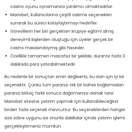
casino oyunu oynamanıza yardımcı olmaktadırlar.
Mariobet, kullanıcılarına çeşitli ödeme seçenekleri
sunarak bu süreci kolaylaştırmayı hedefler.
Görevlilerin her biri gerçekten krupiye eğitimi almış
deneyimli kişilerden oluştuğu için üyeler gerçek bir
casino masasındaymış gibi hisseder.
Özellikle tamamen masrafsız bir şekilde, durante fazla 3
dakikada para yatırabilmektedir.
Bu nedenle bir sonuçtan emin değilseniz, bu sizin için iyi bir
seçenektir. Çünkü tüm paranızı tek bir bahse bağlamadan
paranızı birkaç farklı sonuca dağıtmanıza olanak tanır.
Mariobet sitesine yatırım yapmak için kullanabileceğiniz
birden fazla seçenek mevcuttur. Bu seçeneklerden hangisi
size sobre uygunu ise onunla dakikalar içinde yatırım işlemi
gerçekleştirmeniz mümkün.