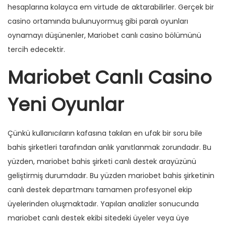
hesaplarına kolayca em virtude de aktarabilirler. Gerçek bir
casino ortamında bulunuyormuş gibi paralı oyunları
oynamayı düşünenler, Mariobet canlı casino bölümünü
tercih edecektir.
Mariobet Canlı Casino
Yeni Oyunlar
Çünkü kullanıcıların kafasına takılan en ufak bir soru bile
bahis şirketleri tarafından anlık yanıtlanmak zorundadır. Bu
yüzden, mariobet bahis şirketi canlı destek arayüzünü
geliştirmiş durumdadır. Bu yüzden mariobet bahis şirketinin
canlı destek departmanı tamamen profesyonel ekip
üyelerinden oluşmaktadır. Yapılan analizler sonucunda
mariobet canlı destek ekibi sitedeki üyeler veya üye