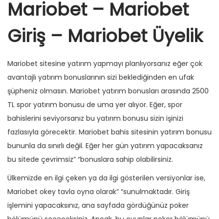
Mariobet – Mariobet
Giriş – Mariobet Üyelik
Mariobet sitesine yatırım yapmayı planlıyorsanız eğer çok
avantajlı yatırım bonuslarının sizi beklediğinden en ufak
şüpheniz olmasın. Mariobet yatırım bonusları arasında 2500
TL spor yatırım bonusu de uma yer alıyor. Eğer, spor
bahislerini seviyorsanız bu yatırım bonusu sizin işinizi
fazlasıyla görecektir. Mariobet bahis sitesinin yatırım bonusu
bununla da sınırlı değil. Eğer her gün yatırım yapacaksanız
bu sitede çevrimsiz” “bonuslara sahip olabilirsiniz.
Ülkemizde en ilgi çeken ya da ilgi gösterilen versiyonlar ise,
Mariobet okey tavla oyna olarak” “sunulmaktadır. Giriş
işlemini yapacaksınız, ana sayfada gördüğünüz poker