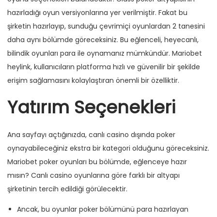
hazırladığı oyun versiyonlarına yer verilmiştir. Fakat bu
şirketin hazırlayıp, sunduğu çevrimiçi oyunlardan 2 tanesini
daha aynı bölümde göreceksiniz. Bu eğlenceli, heyecanlı,
bilindik oyunları para ile oynamanız mümkündür. Mariobet
heylink, kullanıcıların platforma hızlı ve güvenilir bir şekilde
erişim sağlamasını kolaylaştıran önemli bir özelliktir.
Yatırım Seçenekleri
Ana sayfayı açtığınızda, canlı casino dışında poker
oynayabileceğiniz ekstra bir kategori olduğunu göreceksiniz.
Mariobet poker oyunları bu bölümde, eğlenceye hazır
mısın? Canlı casino oyunlarına göre farklı bir altyapı
şirketinin tercih edildiği görülecektir.
Ancak, bu oyunlar poker bölümünü para hazırlayan