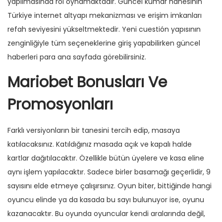
yapılmasında rol oynamaktadır. Güncel kumar hanesinin
Türkiye internet altyapı mekanizması ve erişim imkanları
refah seviyesini yükseltmektedir. Yeni cuestión yapısının
zenginliğiyle tüm seçeneklerine giriş yapabilirken güncel
haberleri para ana sayfada görebilirsiniz.
Mariobet Bonusları Ve
Promosyonları
Farklı versiyonların bir tanesini tercih edip, masaya
katılacaksınız. Katıldığınız masada açık ve kapalı halde
kartlar dağıtılacaktır. Özellikle bütün üyelere ve kasa eline
aynı işlem yapılacaktır. Sadece birler basamağı geçerlidir, 9
sayısını elde etmeye çalışırsınız. Oyun biter, bittiğinde hangi
oyuncu elinde ya da kasada bu sayı bulunuyor ise, oyunu
kazanacaktır. Bu oyunda oyuncular kendi aralarında değil,