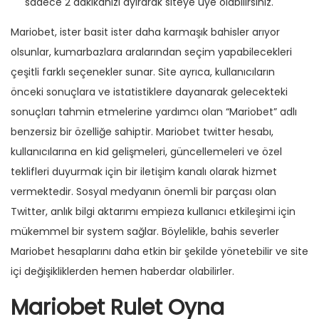
sadece 2 dakikanızı ayırarak siteye üye olabilirsiniz.
Mariobet, ister basit ister daha karmaşık bahisler arıyor
olsunlar, kumarbazlara aralarından seçim yapabilecekleri
çeşitli farklı seçenekler sunar. Site ayrıca, kullanıcıların
önceki sonuçlara ve istatistiklere dayanarak gelecekteki
sonuçları tahmin etmelerine yardımcı olan “Mariobet” adlı
benzersiz bir özelliğe sahiptir. Mariobet twitter hesabı,
kullanıcılarına en kid gelişmeleri, güncellemeleri ve özel
teklifleri duyurmak için bir iletişim kanalı olarak hizmet
vermektedir. Sosyal medyanın önemli bir parçası olan
Twitter, anlık bilgi aktarımı empieza kullanıcı etkileşimi için
mükemmel bir system sağlar. Böylelikle, bahis severler
Mariobet hesaplarını daha etkin bir şekilde yönetebilir ve site
içi değişikliklerden hemen haberdar olabilirler.
Mariobet Rulet Oyna