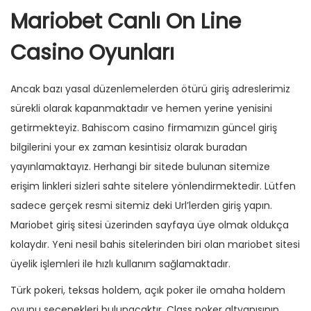
Mariobet Canlı On Line
Casino Oyunları
Ancak bazı yasal düzenlemelerden ötürü giriş adreslerimiz
sürekli olarak kapanmaktadır ve hemen yerine yenisini
getirmekteyiz. Bahiscom casino firmamızın güncel giriş
bilgilerini your ex zaman kesintisiz olarak buradan
yayınlamaktayız. Herhangi bir sitede bulunan sitemize
erişim linkleri sizleri sahte sitelere yönlendirmektedir. Lütfen
sadece gerçek resmi sitemiz deki Url’lerden giriş yapın.
Mariobet giriş sitesi üzerinden sayfaya üye olmak oldukça
kolaydır. Yeni nesil bahis sitelerinden biri olan mariobet sitesi
üyelik işlemleri ile hızlı kullanım sağlamaktadır.
Türk pokeri, teksas holdem, açık poker ile omaha holdem
oyunu seçenekleri bulunacaktır. Class poker altyapısının