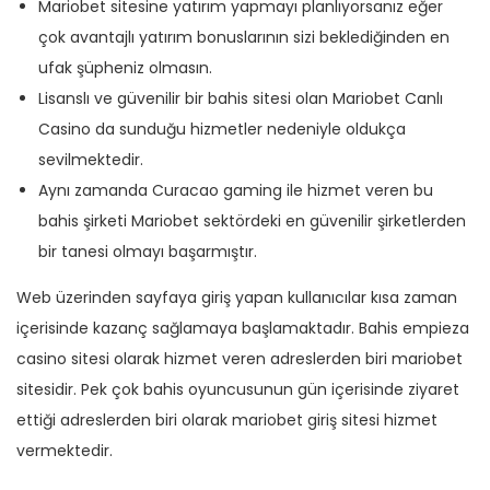
Mariobet sitesine yatırım yapmayı planlıyorsanız eğer
çok avantajlı yatırım bonuslarının sizi beklediğinden en
ufak şüpheniz olmasın.
Lisanslı ve güvenilir bir bahis sitesi olan Mariobet Canlı
Casino da sunduğu hizmetler nedeniyle oldukça
sevilmektedir.
Aynı zamanda Curacao gaming ile hizmet veren bu
bahis şirketi Mariobet sektördeki en güvenilir şirketlerden
bir tanesi olmayı başarmıştır.
Web üzerinden sayfaya giriş yapan kullanıcılar kısa zaman
içerisinde kazanç sağlamaya başlamaktadır. Bahis empieza
casino sitesi olarak hizmet veren adreslerden biri mariobet
sitesidir. Pek çok bahis oyuncusunun gün içerisinde ziyaret
ettiği adreslerden biri olarak mariobet giriş sitesi hizmet
vermektedir.