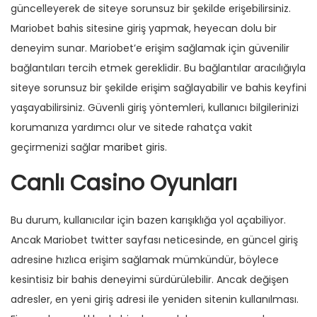
güncelleyerek de siteye sorunsuz bir şekilde erişebilirsiniz.
Mariobet bahis sitesine giriş yapmak, heyecan dolu bir
deneyim sunar. Mariobet’e erişim sağlamak için güvenilir
bağlantıları tercih etmek gereklidir. Bu bağlantılar aracılığıyla
siteye sorunsuz bir şekilde erişim sağlayabilir ve bahis keyfini
yaşayabilirsiniz. Güvenli giriş yöntemleri, kullanıcı bilgilerinizi
korumanıza yardımcı olur ve sitede rahatça vakit
geçirmenizi sağlar
maribet giris
.
Canlı Casino Oyunları
Bu durum, kullanıcılar için bazen karışıklığa yol açabiliyor.
Ancak Mariobet twitter sayfası neticesinde, en güncel giriş
adresine hızlıca erişim sağlamak mümkündür, böylece
kesintisiz bir bahis deneyimi sürdürülebilir. Ancak değişen
adresler, en yeni giriş adresi ile yeniden sitenin kullanılması.