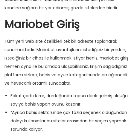
kendine sağlam bir yer edinmiş gözde sitelerden biridir.
Mariobet Giriş
Tüm yeni web site özellikleri tek bir adreste toplanarak
sunulmaktadır. Mariobet avantajlarını istediğiniz bir yerden,
istediğiniz bir cihaz ile kullanmak istiyor iseniz, mariobet giriş
hemen oyna ile bu amaca ulaşabilirsiniz. Erişim sağladığınız
platform sizlere, bahis ve oyun kategorilerinde en eğlenceli
ve heyecanlı ortamlı sunacaktır.
Fakat çark durur, durduğunda topun denk gelmiş olduğu
sayıya bahis yapan oyunu kazanır.
“Ayrıca bahis sektöründe çok fazla seçenek olduğundan
dolayı kullanıcılar bu siteler arasından bir seçim yapmak
zorunda kalıyor.