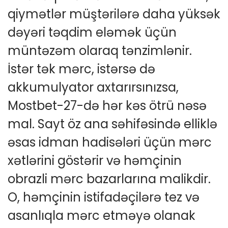
qiymətlər müştərilərə daha yüksək
dəyəri təqdim eləmək üçün
müntəzəm olaraq tənzimlənir.
İstər tək mərc, istərsə də
akkumulyator axtarırsınızsa,
Mostbet-27-də hər kəs ötrü nəsə
mal. Sayt öz ana səhifəsində elliklə
əsas idman hadisələri üçün mərc
xətlərini göstərir və həmçinin
obrazli mərc bazarlarına malikdir.
O, həmçinin istifadəçilərə tez və
asanlıqla mərc etməyə olanak