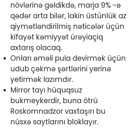
növlərinə gəldikdə, marja 9% -ə
qədər arta bilər, lakin üstünlük az
qiymətləndirilmiş nəticələr üçün
kifayət kəmiyyət ürəyiaçiq
axtarış olacaq.
Onları əməli pula devirmək üçün
udub çəkmə şərtlərini yerinə
yetirmək lazımdır.
Mirror tayı hüquqsuz
bukmeykerdir, buna ötrü
Roskomnadzor vaxtaşırı bu
nüsxə saytlarını bloklayır.