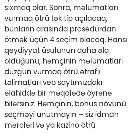
sıxmaq olar. Sonra, məlumatları
vurmaq ötrü tək tip açılacaq,
bunların arasında prosedurdan
ötmək üçün 4 seçim olacaq. Hansı
qeydiyyat üsulunun daha əla
olduğunu, həmçinin məlumatları
düzgün vurmaq ötrü ətraflı
təlimatları veb saytımızdakı
əlahiddə bir məqalədə öyrənə
bilərsiniz. Həmçinin, bonus növünü
seçməyi unutmayın – siz idman
mərcləri və ya kazino ötrü