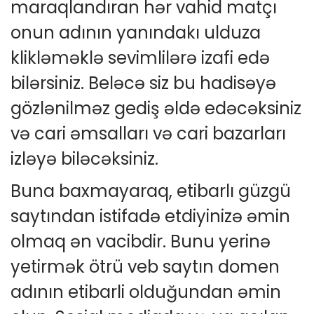
maraqlandıran hər vahid matçı
onun adının yanındakı ulduza
klikləməklə sevimlilərə izafi edə
bilərsiniz. Beləcə siz bu hadisəyə
gözlənilməz gediş əldə edəcəksiniz
və cari əmsalları və cari bazarları
izləyə biləcəksiniz.
Buna baxmayaraq, etibarlı güzgü
saytından istifadə etdiyinizə əmin
olmaq ən vacibdir. Bunu yerinə
yetirmək ötrü veb saytın domen
adının etibarli olduğundan əmin