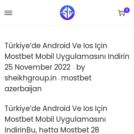
0
S
S
k
k
i
i
p
p
Türkiye’de Android Ve Ios Için
t
t
Mostbet Mobil Uygulamasını Indirin
o
o
P
25 November 2022
9
by
.
n
c
a
o
o
sheikhgroup.in
P
mostbet
M
.
v
n
s
azerbaijan
o
a
i
t
t
s
r
g
e
Türkiye’de Android Ve Ios Için
e
t
c
a
n
t
t
Mostbet Mobil Uygulamasını
d
e
h
i
Indirin
Bu, hətta Mostbet 28
o
d
2
o