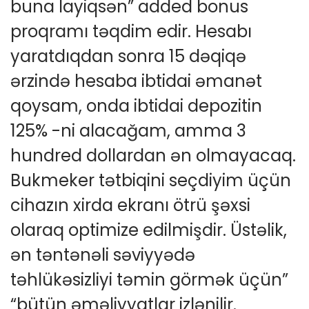
buna layiqsən” added bonus
proqramı təqdim edir. Hesabı
yaratdıqdan sonra 15 dəqiqə
ərzində hesaba ibtidai əmanət
qoysam, onda ibtidai depozitin
125% -ni alacağam, amma 3
hundred dollardan ən olmayacaq.
Bukmeker tətbiqini seçdiyim üçün
cihazın xirda ekranı ötrü şəxsi
olaraq optimize edilmişdir. Üstəlik,
ən təntənəli səviyyədə
təhlükəsizliyi təmin görmək üçün”
“bütün əməliyyatlar izlənilir.