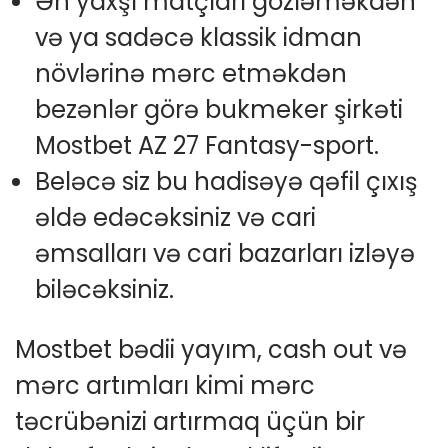
Ən yaxşı matçları gözləməkdən
və ya sadəcə klassik idman
növlərinə mərc etməkdən
bezənlər görə bukmeker şirkəti
Mostbet AZ 27 Fantasy-sport.
Beləcə siz bu hadisəyə qəfil çıxış
əldə edəcəksiniz və cari
əmsalları və cari bazarları izləyə
biləcəksiniz.
Mostbet bədii yayım, cash out və
mərc artımları kimi mərc
təcrübənizi artırmaq üçün bir