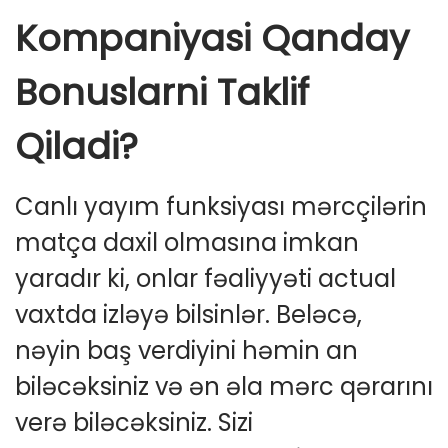
Kompaniyasi Qanday
Bonuslarni Taklif
Qiladi?
Canlı yayım funksiyası mərcçilərin
matça daxil olmasına imkan
yaradır ki, onlar fəaliyyəti actual
vaxtda izləyə bilsinlər. Beləcə,
nəyin baş verdiyini həmin an
biləcəksiniz və ən əla mərc qərarını
verə biləcəksiniz. Sizi