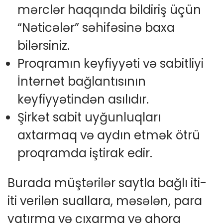
mərclər haqqında bildiriş üçün
“Nəticələr” səhifəsinə baxa
bilərsiniz.
Proqramın keyfiyyəti və sabitliyi
İnternet bağlantısının
keyfiyyətindən asılıdır.
Şirkət sabit uyğunluqları
axtarmaq və aydın etmək ötrü
proqramda iştirak edir.
Burada müştərilər saytla bağlı iti-
iti verilən suallara, məsələn, para
yatırma və çıxarma və ahora