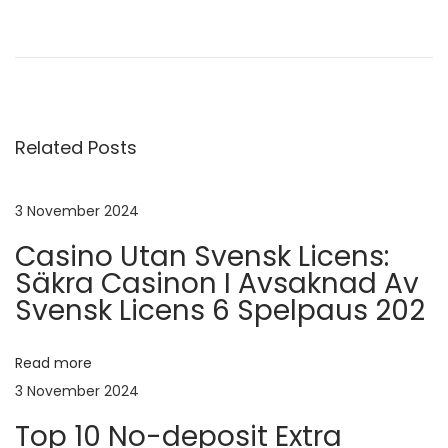
P
P
Б
r
у
o
e
к
v
м
s
i
е
Related Posts
o
к
t
u
е
3 November 2024
s
р
n
p
с
Casino Utan Svensk Licens:
o
к
Säkra Casinon I Avsaknad Av
a
s
Svensk Licens 6 Spelpaus 202
а
t
я
v
:
К
Read more
о
3 November 2024
i
н
Top 10 No-deposit Extra
т