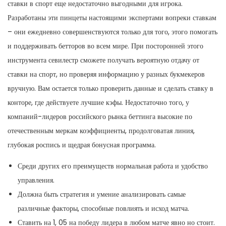
ставки в спорт еще недостаточно выгодными для игрока.
Разработаны эти пинцеты настоящими экспертами вопреки ставкам
– они ежедневно совершенствуются только для того, этого помогать
и поддерживать бетторов во всем мире. При посторонней этого
инструмента севилестр сможете получать вероятную отдачу от
ставки на спорт, но проверяя информацию у разных букмекеров
вручную. Вам остается только проверить данные и сделать ставку в
конторе, где действуете лучшие кэфы. Недостаточно того, у
компаний-лидеров российского рынка беттинга высокие по
отечественным меркам коэффициенты, продолговатая линия,
глубокая роспись и щедрая бонусная программа.
Среди других его преимуществ нормальная работа и удобство
управления.
Должна быть стратегия и умение анализировать самые
различные факторы, способные повлиять и исход матча.
Ставить на 1, 05 на победу лидера в любом матче явно но стоит.