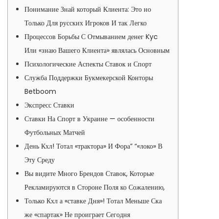
Понимание Знай который Клиента: Это но
Только Для русских Игроков И так Легко
Процессов Борьбы С Отмыванием денег Kyc
Или «знаю Вашего Клиента» являлась Основным
Психологические Аспекты Ставок и Спорт
Служба Поддержки Букмекерской Конторы
Betboom
Экспресс Ставки
Ставки На Спорт в Украине — особенности
Футбольных Матчей
День Кхл! Тотал «трактора» И Фора” “«локо» В
Эту Среду
Вы видите Много Брендов Ставок, Которые
Рекламируются в Стороне Поля ко Сожалению,
Только Кхл а «ставке Дня»! Тотал Меньше Ска
же «спартак» Не проиграет Сегодня