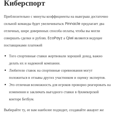
Киберспорт
Приблизительно с минуты коэффициенты на выигрыш достаточно
сильной команды будет увеличиваться. Pinnacle предлагает два
отличных, шире доверенных способа оплаты, чтобы вы могли
совершать сделки и рублях. EcoPayz а Qiwi являются ведущее
поставщиками платежей
Того спортивные ставки жертвовали хороший доход, важно
делать их и надежной компании.
Любители ставок на спортивные соревнования могут
положиться в отзывы других участником и оценку экспертов.
Это отличная возможность для игроков проворно реагировать на
изменения и заключать выгодного ставки в букмекерской
конторе БетБум.
Выбирайте ту, ее вам наиболее подходит, создавайте аккаунт же