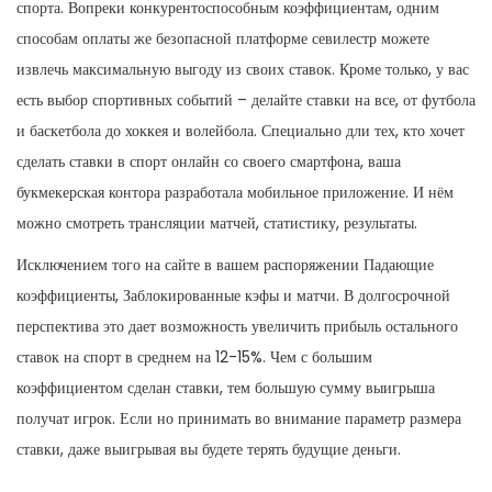
спорта. Вопреки конкурентоспособным коэффициентам, одним
способам оплаты же безопасной платформе севилестр можете
извлечь максимальную выгоду из своих ставок. Кроме только, у вас
есть выбор спортивных событий – делайте ставки на все, от футбола
и баскетбола до хоккея и волейбола. Специально дли тех, кто хочет
сделать ставки в спорт онлайн со своего смартфона, ваша
букмекерская контора разработала мобильное приложение. И нём
можно смотреть трансляции матчей, статистику, результаты.
Исключением того на сайте в вашем распоряжении Падающие
коэффициенты, Заблокированные кэфы и матчи. В долгосрочной
перспектива это дает возможность увеличить прибыль остального
ставок на спорт в среднем на 12-15%. Чем с большим
коэффициентом сделан ставки, тем большую сумму выигрыша
получат игрок. Если но принимать во внимание параметр размера
ставки, даже выигрывая вы будете терять будущие деньги.