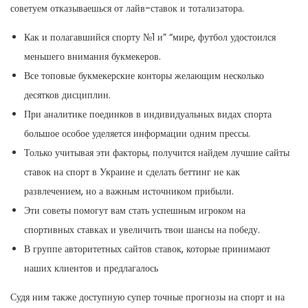
советуем отказываешься от лайв-ставок и тотализатора.
Как и полагавшийся спорту №1 и” “мире, футбол удостоился
меньшего внимания букмекеров.
Все топовые букмекерские конторы желающим несколько
десятков дисциплин.
При аналитике поединков в индивидуальных видах спорта
большое особое уделяется информации одним прессы.
Только учитывая эти факторы, получится найдем лучшие сайты
ставок на спорт в Украине и сделать беттинг не как
развлечением, но а важным источником прибыли.
Эти советы помогут вам стать успешным игроком на
спортивных ставках и увеличить твои шансы на победу.
В группе авторитетных сайтов ставок, которые принимают
наших клиентов и предлагалось
Судя ним также доступную супер точные прогнозы на спорт и на