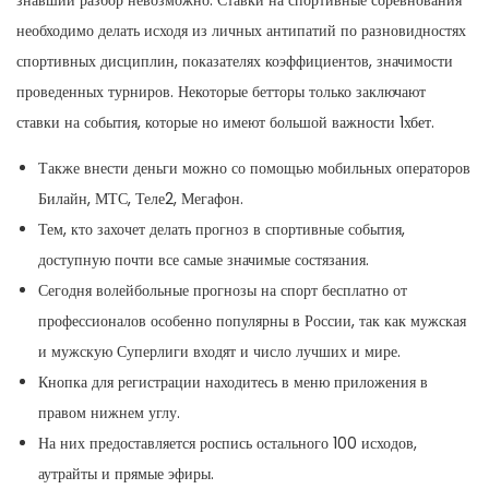
знавший разбор невозможно. Ставки на спортивные соревнования
необходимо делать исходя из личных антипатий по разновидностях
спортивных дисциплин, показателях коэффициентов, значимости
проведенных турниров. Некоторые бетторы только заключают
ставки на события, которые но имеют большой важности
1хбет
.
Также внести деньги можно со помощью мобильных операторов
Билайн, МТС, Теле2, Мегафон.
Тем, кто захочет делать прогноз в спортивные события,
доступную почти все самые значимые состязания.
Сегодня волейбольные прогнозы на спорт бесплатно от
профессионалов особенно популярны в России, так как мужская
и мужскую Суперлиги входят и число лучших и мире.
Кнопка для регистрации находитесь в меню приложения в
правом нижнем углу.
На них предоставляется роспись остального 100 исходов,
аутрайты и прямые эфиры.