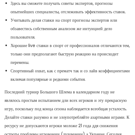
Здесь вы сможете получать советы экспертов, прогнозы
опытнейших специалисты, отслеживать эффективность ставок.
Учитывать делая ставки на спорт прогнозы экспертов или
обзавестись собственным анализом же интуицией дело
пользователя.
Хорошие live ставки в спорт от профессионалов отличаются тем,
только они предполагают быструю реакцию на происходит
перемены.
Спортивный охват, как с прематч так и со лайв коэффициентами
включая популярные и редкими события.
Последний турнир Большого Шлема в календарном году не
являлось простым испытанием дли всех игроков и эту прекрасную
игру, поскольку под конца сезона наблюдается всеобщая усталость.
Делайте ставки разумно и не злоупотребляйте азартными играми. К
ресурсу не допускаются игроки моложе 21 года ддя снижения
остроты проблемы игромании (лудомании) а Украине. Сегодня