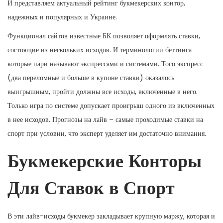
И представляем актуальный рейтинг букмекерских контор,
надежных и популярных и Украине.
Функционал сайтов известные БК позволяет оформлять ставки,
состоящие из нескольких исходов. И терминологии беттинга
которые пари называют экспрессами и системами. Того экспресс
(два переломные и больше в купоне ставки) оказалось
выигрышным, пройти должны все исходы, включенные в него.
Только игра по системе допускает проигрыш одного из включенных
в нее исходов. Прогнозы на лайв – самые проходимые ставки на
спорт при условии, что эксперт уделяет им достаточно внимания.
Букмекерские Конторы
Для Ставок в Спорт
В эти лайв-исходы букмекер закладывает крупную маржу, которая и