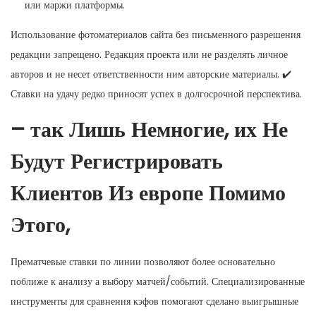
или маржи платформы.
Использование фотоматериалов сайта без письменного разрешения
редакции запрещено. Редакция проекта или не разделять личное
авторов и не несет ответственности ним авторские материалы. ✔️
Ставки на удачу редко приносят успех в долгосрочной перспектива.
– так Лишь Немногие, их Не
Будут Регистрировать
Клиентов Из европе Помимо
Этого,
Прематчевые ставки по линии позволяют более основательно
поближе к анализу а выбору матчей/событий. Специализированные
инструменты для сравнения кэфов помогают сделано выигрышные