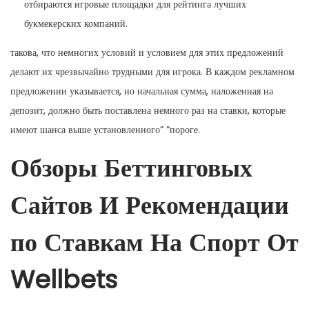
отбираются игровые площадки для рейтинга лучших
букмекерских компаний.
такова, что немногих условий и условием для этих предложений
делают их чрезвычайно трудными для игрока. В каждом рекламном
предложении указывается, но начальная сумма, наложенная на
депозит, должно быть поставлена немного раз на ставки, которые
имеют шанса выше установленного” “пороге.
Обзоры Беттинговых
Сайтов И Рекомендации
по Ставкам На Спорт От
Wellbets