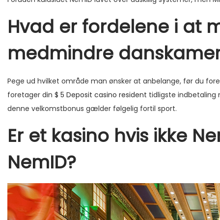
Hvad er fordelene i at 
medmindre danskameri
Pege ud hvilket område man ønsker at anbelange, før du foreta
foretager din
$ 5 Deposit casino resident
tidligste indbetaling
denne velkomstbonus gælder følgelig fortil sport.
Er et kasino hvis ikke
NemID?