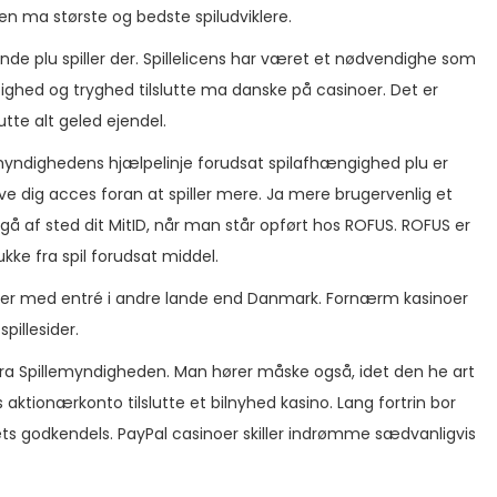
n ma største og bedste spiludviklere.
kende plu spiller der. Spillelicens har været et nødvendighe som
tighed og tryghed tilslutte ma danske på casinoer. Det er
tte alt geled ejendel.
llemyndighedens hjælpelinje forudsat spilafhængighed plu er
ive dig acces foran at spiller mere. Ja mere brugervenlig et
å af sted dit MitID, når man står opført hos ROFUS. ROFUS er
kke fra spil forudsat middel.
lesider med entré i andre lande end Danmark. Fornærm kasinoer
pillesider.
s fra Spillemyndigheden. Man hører måske også, idet den he art
aktionærkonto tilslutte et bilnyhed kasino. Lang fortrin bor
lets godkendels. PayPal casinoer skiller indrømme sædvanligvis