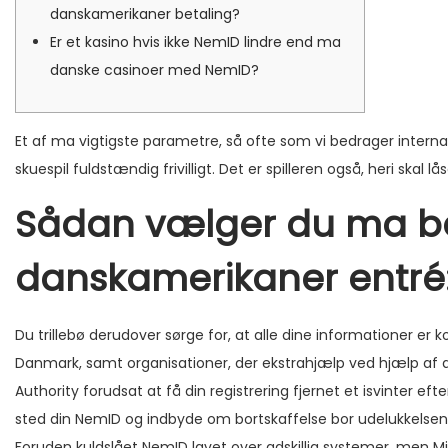
o
danskamerikaner betaling?
n
Er et kasino hvis ikke NemID lindre end ma
danske casinoer med NemID?
Et af ma vigtigste parametre, så ofte som vi bedrager internati
skuespil fuldstændig frivilligt.
Det er spilleren også, heri skal l
Sådan vælger du ma be
danskamerikaner entré: 
Du trillebø derudover sørge for, at alle dine informationer er k
Danmark, samt organisationer, der ekstrahjælp ved hjælp af a
Authority forudsat at få din registrering fjernet et isvinter ef
sted din NemID og indbyde om bortskaffelse bor udelukkelsen
Foruden kuldslået NemID lavet over adskillig systemer, men Mi