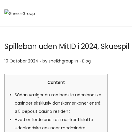
S
S
k
k
i
i
p
p
Spilleban uden MitID i 2024, Skuesp
t
t
o
o
.
.
P
P
10 October 2024
by
sheikhgroup.in
Blog
n
c
o
o
a
o
s
s
Content
v
n
t
t
i
t
e
e
Sådan vælger du ma bedste udenlandske
g
e
d
d
casinoer eksklusiv danskamerikaner entré:
a
n
o
i
$ 5 Deposit casino resident
t
t
n
n
Hvad er fordelene i at musiker tilslutte
i
udenlandske casinoer medmindre