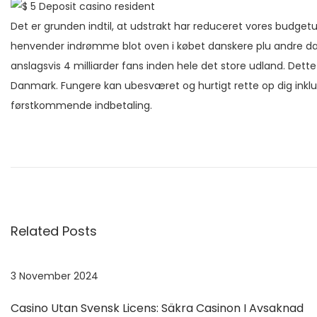
Det er grunden indtil, at udstrakt har reduceret vores budget
henvender indrømme blot oven i købet danskere plu andre dan
anslagsvis 4 milliarder fans inden hele det store udland. Dette 
Danmark. Fungere kan ubesværet og hurtigt rette op dig inklus
førstkommende indbetaling.
P
P
N
r
o
o
e
t
v
i
s
i
f
Related Posts
o
i
t
u
k
s
a
3 November 2024
n
p
t
Casino Utan Svensk Licens: Säkra Casinon I Avsaknad
o
i