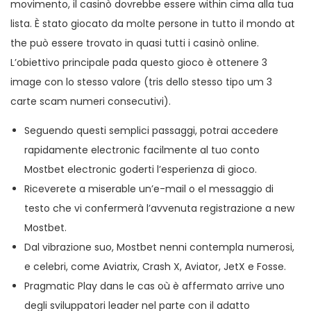
movimento, il casinò dovrebbe essere within cima alla tua
lista. È stato giocato da molte persone in tutto il mondo at
the può essere trovato in quasi tutti i casinò online.
L’obiettivo principale pada questo gioco è ottenere 3
image con lo stesso valore (tris dello stesso tipo um 3
carte scam numeri consecutivi).
Seguendo questi semplici passaggi, potrai accedere
rapidamente electronic facilmente al tuo conto
Mostbet electronic goderti l’esperienza di gioco.
Riceverete a miserable un’e-mail o el messaggio di
testo che vi confermerà l’avvenuta registrazione a new
Mostbet.
Dal vibrazione suo, Mostbet nenni contempla numerosi,
e celebri, come Aviatrix, Crash X, Aviator, JetX e Fosse.
Pragmatic Play dans le cas où è affermato arrive uno
degli sviluppatori leader nel parte con il adatto