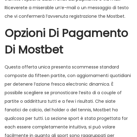
Riceverete a miserable un’e-mail o un messaggio di testo
che vi confermerà l’avvenuta registrazione the Mostbet.
Opzioni Di Pagamento
Di Mostbet
Questa offerta unica presenta scommesse standard
composte da fifteen partite, con aggiornamenti quotidiani
per detenere l’azione fresca electronic dinamica. È
possibile scegliere se pronosticare l’esito di a couple of
partite o addirittura tutti e a few i risultati. Che siate
fanatici de calcio, del holder o del tennis, Mostbet ha
qualcosa per tutti. La sezione sport è stata progettata for
each essere completamente intuitiva, si può volare
facilmente in quanto gli sport sono raggruppati per