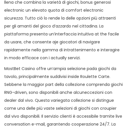
llena che combina la varietà di giochi, bonus generosi
electronic un elevato quota di comfort electronic
sicurezza. Tutto ciò lo rende la delle opzioni più attraenti
per gli amanti del gioco d’azzardo nel cittadina. La
piattaforma presenta un’interfaccia intuitiva at the facile
da usare, che consente aje giocatori di navigare
rapidamente nella gamma di intrattenimento e interagire
in modo efficace con i actually servizi.
MostBet Casino offre un’ampia selezione pada giochi da
tavolo, principalmente suddivisi inside Roulette Carte.
Sebbene la maggior part della collezione comprenda giochi
RNG-driven, sono disponibili anche alcuneccezioni con
dealer dal vivo. Questa variegata collezione si distingue
come una delle più vaste selezioni di giochi con croupier
dal vivo disponibili. Il servizio clienti è accessibile tramite live
conversation e-mail, garantendo cooperazione 24/7. La