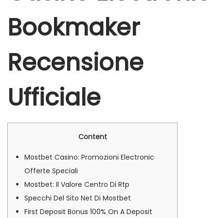
2
n
Bookmaker
4
Recensione
Ufficiale
Content
Mostbet Casino: Promozioni Electronic
Offerte Speciali
Mostbet: Il Valore Centro Di Rtp
Specchi Del Sito Net Di Mostbet
First Deposit Bonus 100% On A Deposit