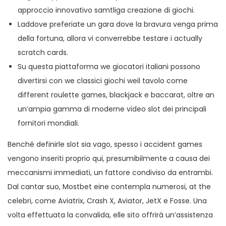
approccio innovativo samtliga creazione di giochi.
Laddove preferiate un gara dove la bravura venga prima
della fortuna, allora vi converrebbe testare i actually
scratch cards.
Su questa piattaforma we giocatori italiani possono
divertirsi con we classici giochi weil tavolo come
different roulette games, blackjack e baccarat, oltre an
un’ampia gamma di moderne video slot dei principali
fornitori mondiali.
Benché definirle slot sia vago, spesso i accident games
vengono inseriti proprio qui, presumibilmente a causa dei
meccanismi immediati, un fattore condiviso da entrambi.
Dal cantar suo, Mostbet eine contempla numerosi, at the
celebri, come Aviatrix, Crash X, Aviator, JetX e Fosse. Una
volta effettuata la convalida, elle sito offrirà un’assistenza