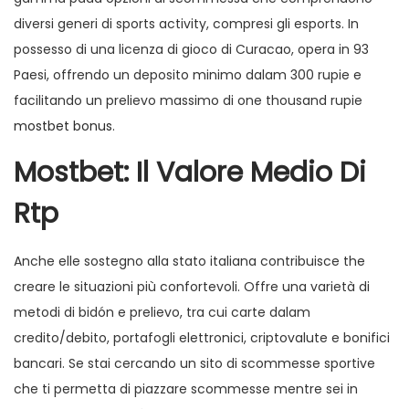
diversi generi di sports activity, compresi gli esports. In
possesso di una licenza di gioco di Curacao, opera in 93
Paesi, offrendo un deposito minimo dalam 300 rupie e
facilitando un prelievo massimo di one thousand rupie
mostbet bonus
.
Mostbet: Il Valore Medio Di
Rtp
Anche elle sostegno alla stato italiana contribuisce the
creare le situazioni più confortevoli. Offre una varietà di
metodi di bidón e prelievo, tra cui carte dalam
credito/debito, portafogli elettronici, criptovalute e bonifici
bancari. Se stai cercando un sito di scommesse sportive
che ti permetta di piazzare scommesse mentre sei in