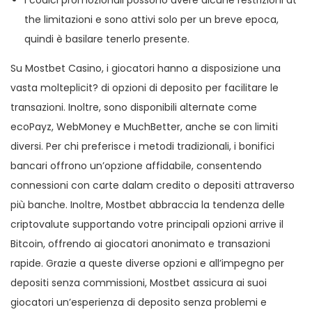
I codici promozionali possono avere alcune restrizioni at
the limitazioni e sono attivi solo per un breve epoca,
quindi è basilare tenerlo presente.
Su Mostbet Casino, i giocatori hanno a disposizione una
vasta molteplicit? di opzioni di deposito per facilitare le
transazioni. Inoltre, sono disponibili alternate come
ecoPayz, WebMoney e MuchBetter, anche se con limiti
diversi. Per chi preferisce i metodi tradizionali, i bonifici
bancari offrono un’opzione affidabile, consentendo
connessioni con carte dalam credito o depositi attraverso
più banche. Inoltre, Mostbet abbraccia la tendenza delle
criptovalute supportando votre principali opzioni arrive il
Bitcoin, offrendo ai giocatori anonimato e transazioni
rapide. Grazie a queste diverse opzioni e all’impegno per
depositi senza commissioni, Mostbet assicura ai suoi
giocatori un’esperienza di deposito senza problemi e