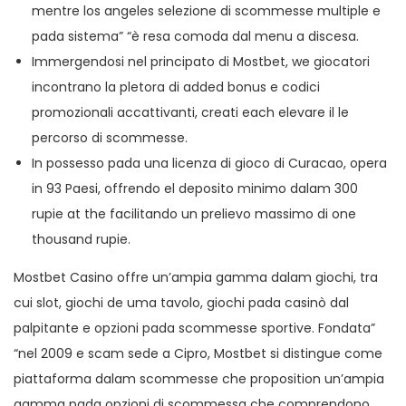
mentre los angeles selezione di scommesse multiple e
pada sistema” “è resa comoda dal menu a discesa.
Immergendosi nel principato di Mostbet, we giocatori
incontrano la pletora di added bonus e codici
promozionali accattivanti, creati each elevare il le
percorso di scommesse.
In possesso pada una licenza di gioco di Curacao, opera
in 93 Paesi, offrendo el deposito minimo dalam 300
rupie at the facilitando un prelievo massimo di one
thousand rupie.
Mostbet Casino offre un’ampia gamma dalam giochi, tra
cui slot, giochi de uma tavolo, giochi pada casinò dal
palpitante e opzioni pada scommesse sportive. Fondata”
“nel 2009 e scam sede a Cipro, Mostbet si distingue come
piattaforma dalam scommesse che proposition un’ampia
gamma pada opzioni di scommessa che comprendono