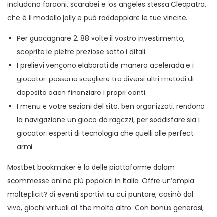
includono faraoni, scarabei e los angeles stessa Cleopatra,
che è il modello jolly e può raddoppiare le tue vincite.
Per guadagnare 2, 88 volte il vostro investimento,
scoprite le pietre preziose sotto i ditali.
I prelievi vengono elaborati de manera acelerada e i
giocatori possono scegliere tra diversi altri metodi di
deposito each finanziare i propri conti.
I menu e votre sezioni del sito, ben organizzati, rendono
la navigazione un gioco da ragazzi, per soddisfare sia i
giocatori esperti di tecnologia che quelli alle perfect
armi.
Mostbet bookmaker è la delle piattaforme dalam
scommesse online più popolari in Italia. Offre un’ampia
molteplicit? di eventi sportivi su cui puntare, casinò dal
vivo, giochi virtuali at the molto altro. Con bonus generosi,