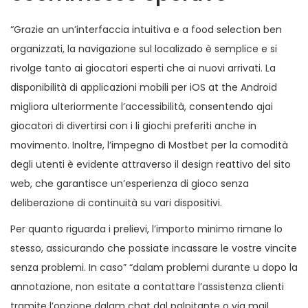
“Grazie an un’interfaccia intuitiva e a food selection ben
organizzati, la navigazione sul localizado è semplice e si
rivolge tanto ai giocatori esperti che ai nuovi arrivati. La
disponibilità di applicazioni mobili per iOS at the Android
migliora ulteriormente l’accessibilità, consentendo ajai
giocatori di divertirsi con i li giochi preferiti anche in
movimento. Inoltre, l’impegno di Mostbet per la comodità
degli utenti è evidente attraverso il design reattivo del sito
web, che garantisce un’esperienza di gioco senza
deliberazione di continuità su vari dispositivi.
Per quanto riguarda i prelievi, l’importo minimo rimane lo
stesso, assicurando che possiate incassare le vostre vincite
senza problemi. In caso” “dalam problemi durante u dopo la
annotazione, non esitate a contattare l’assistenza clienti
tramite l’opzione dalam chat dal palpitante o via mail.