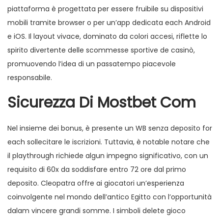
piattaforma è progettata per essere fruibile su dispositivi
mobili tramite browser o per un’app dedicata each Android
e iOS. Il layout vivace, dominato da colori accesi, riflette lo
spirito divertente delle scommesse sportive de casinò,
promuovendo l’idea di un passatempo piacevole
responsabile.
Sicurezza Di Mostbet Com
Nel insieme dei bonus, è presente un WB senza deposito for
each sollecitare le iscrizioni. Tuttavia, è notable notare che
il playthrough richiede algun impegno significativo, con un
requisito di 60x da soddisfare entro 72 ore dal primo
deposito. Cleopatra offre ai giocatori un’esperienza
coinvolgente nel mondo dell’antico Egitto con l’opportunità
dalam vincere grandi somme. I simboli delete gioco