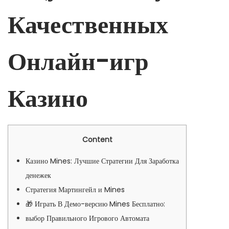
n
2
n
Качественных
n
0
2
Онлайн-игр
4
Казино
Content
Казино Mines: Лучшие Стратегии Для Заработка
денежек
Стратегия Мартингейл и Mines
🎁 Играть В Демо-версию Mines Бесплатно:
выбор Правильного Игрового Автомата