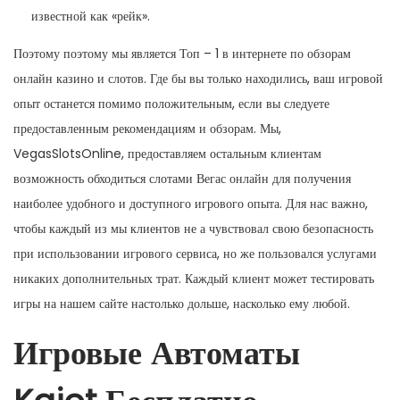
известной как «рейк».
Поэтому поэтому мы является Топ – 1 в интернете по обзорам
онлайн казино и слотов. Где бы вы только находились, ваш игровой
опыт останется помимо положительным, если вы следуете
предоставленным рекомендациям и обзорам. Мы,
VegasSlotsOnline, предоставляем остальным клиентам
возможность обходиться слотами Вегас онлайн для получения
наиболее удобного и доступного игрового опыта. Для нас важно,
чтобы каждый из мы клиентов не а чувствовал свою безопасность
при использовании игрового сервиса, но же пользовался услугами
никаких дополнительных трат. Каждый клиент может тестировать
игры на нашем сайте настолько дольше, насколько ему любой.
Игровые Автоматы