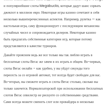
и популярнейшие слоты Megabucks, которые дадут шанс сорвать
джекпот в миллион евро. Некоторые игры казино сочетают в себя
несколько вышеперечисленных аспектов. Например, рулетка — как
настольная игра, саму функционирует с последующим механизма
случайных чисел и сопровождается дилером. Некоторые казино
быть предлагать собственные категории игр, которые потому
представляются в качестве турниров.
Давайте проясним ведь же все только мы так люблю играть в
бесплатные слоты Вегас же зачем в их играть в общем. Во-первых,
слоты Вегас онлайн – как удобно, у вы уйдут секунды того
пересесть за со игровой автомат, тот всегда будет свободен для вас.
Во-вторых, вы сможете играть в слоты Вегас столько, сколько вы
только захочется. Нормализаторской при использовании бесплатных
слотов Вегас севилестр не рискуете со собственными средствами.
Сами всегда можете сменить слот или провайдера в несколько