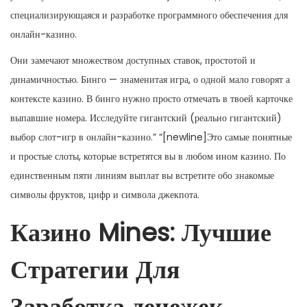
специализирующаяся и разработке программного обеспечения для
онлайн-казино.
Они замечают множеством доступных ставок, простотой и
динамичностью. Бинго — знаменитая игра, о одной мало говорят а
контексте казино. В бинго нужно просто отмечать в твоей карточке
выпавшие номера. Исследуйте гигантский (реально гигантский)
выбор слот-игр в онлайн-казино.” “[newline]Это самые понятные
и простые слоты, которые встретятся вы в любом ином казино. По
единственным пяти линиям выплат вы встретите обо знакомые
символы фруктов, цифр и символа джекпота.
Казино Mines: Лучшие
Стратегии Для
Заработка денежек