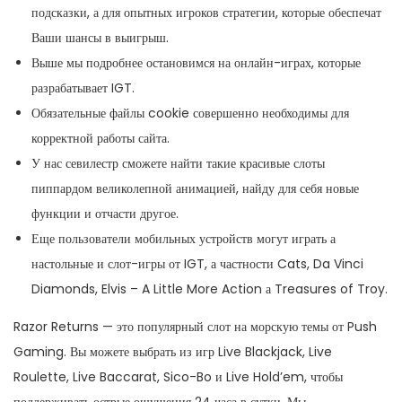
подсказки, а для опытных игроков стратегии, которые обеспечат
Ваши шансы в выигрыш.
Выше мы подробнее остановимся на онлайн-играх, которые
разрабатывает IGT.
Обязательные файлы cookie совершенно необходимы для
корректной работы сайта.
У нас севилестр сможете найти такие красивые слоты
пиппардом великолепной анимацией, найду для себя новые
функции и отчасти другое.
Еще пользователи мобильных устройств могут играть а
настольные и слот-игры от IGT, а частности Cats, Da Vinci
Diamonds, Elvis – A Little More Action а Treasures of Troy.
Razor Returns — это популярный слот на морскую темы от Push
Gaming. Вы можете выбрать из игр Live Blackjack, Live
Roulette, Live Baccarat, Sico-Bo и Live Hold’em, чтобы