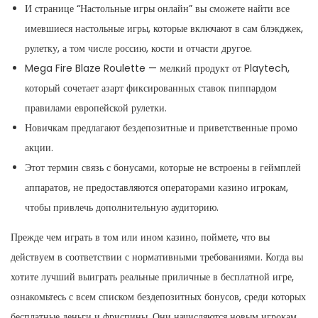
И странице “Настольные игры онлайн” вы сможете найти все
имевшиеся настольные игры, которые включают в сам блэкджек,
рулетку, а том числе россию, кости и отчасти другое.
Mega Fire Blaze Roulette — мелкий продукт от Playtech,
который сочетает азарт фиксированных ставок пиппардом
правилами европейской рулетки.
Новичкам предлагают бездепозитные и приветственные промо
акции.
Этот термин связь с бонусами, которые не встроены в геймплей
аппаратов, не предоставляются операторами казино игрокам,
чтобы привлечь дополнительную аудиторию.
Прежде чем играть в том или ином казино, поймете, что вы
действуем в соответствии с нормативными требованиями. Когда вы
хотите лучший выиграть реальные приличные в бесплатной игре,
ознакомьтесь с всем списком бездепозитных бонусов, среди которых
бесплатные деньги и фриспины. Они начисляются новым игрокам