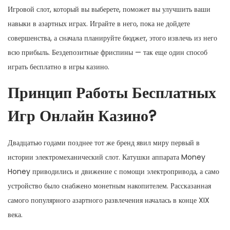
Игровой слот, который вы выберете, поможет вы улучшить ваши
навыки в азартных играх. Играйте в него, пока не дойдете
совершенства, а сначала планируйте бюджет, этого извлечь из него
всю прибыль. Бездепозитные фриспины — так еще один способ
играть бесплатно в игры казино.
Принцип Работы Бесплатных
Игр Онлайн Казино?
Двадцатью годами позднее тот же бренд явил миру первый в
истории электромеханический слот. Катушки аппарата Money
Honey приводились и движение с помощи электропривода, а само
устройство было снабжено монетным накопителем. Рассказанная
самого популярного азартного развлечения началась в конце XIX
века.