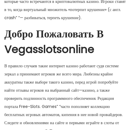
которые часто встречаются в криптовалютных казино. Игроки ставят
в то, когда виртуальный множитель «потерпит крушение» (с англ.
crash” “— разбиваться, терпеть крушение).
Добро Пожаловать В
Vegasslotsonline
В правило случаев такие интернет казино работают судя системе
зеркал а принимают игроков же всего мира. Любезны крайне
аккуратны также выборе такого казино, перед игрой попробуйте
найти отзывы игроков на выбранный сайт—казино, а также
проверить подлинность программного обеспечения. Редакция
портала Free-Slots. Games” “часто пополняет коллекцию
бесплатных игровых автоматов, кипения в нее новой провайдеров.
Следите и обновлениями на сайте и первыми играйте в слоты от