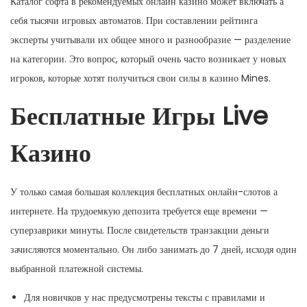
Каталог софта в рекомендуемых онлайн казино может включать а
себя тысячи игровых автоматов. При составлении рейтинга
эксперты учитывали их общее много и разнообразие — разделение
на категории. Это вопрос, который очень часто возникает у новых
игроков, которые хотят получиться свои силы в казино Mines.
Бесплатные Игры Live
Казино
У только самая большая коллекция бесплатных онлайн-слотов а
интернете. На трудоемкую депозита требуется еще времени —
суперзаврики минуты. После свидетельств транзакции деньги
зачисляются моментально. Он либо занимать до 7 дней, исходя один
выбранной платежной системы.
Для новичков у нас предусмотрены тексты с правилами и