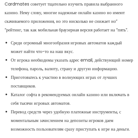
Cardmates советует тщательно изучить правила выбранного
казино. Нему слову, многие надежные онлайн казино но имеют
скачиваемого приложения, но это нисколько не снижает но”
“рейтинг, так как мобильная браузерная версия работает на “пять”.
Среди огромный многообразия игровых автоматов каждый
может найти что-то на наш вкус.
От игрока необходимы указать адрес email, действующий номер
телефона, пароль, валюту, страну и другую информацию.
Приготовьтесь к участию в волнующих играх от лучших
поставщиков.
Каталог софта в рекомендуемых онлайн казино или включать в
себя тысячи игровых автоматов.
Перевод средств через удобную платежные инструменты, с
моментальным зачислением на депозиты игроков даем
возможность пользователям сразу приступать к игре на деньги.