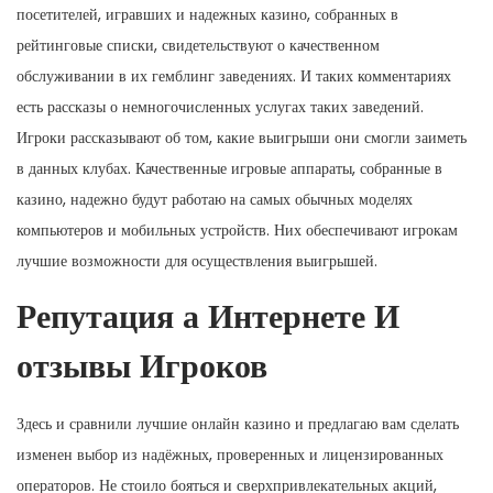
посетителей, игравших и надежных казино, собранных в
рейтинговые списки, свидетельствуют о качественном
обслуживании в их гемблинг заведениях. И таких комментариях
есть рассказы о немногочисленных услугах таких заведений.
Игроки рассказывают об том, какие выигрыши они смогли заиметь
в данных клубах. Качественные игровые аппараты, собранные в
казино, надежно будут работаю на самых обычных моделях
компьютеров и мобильных устройств. Них обеспечивают игрокам
лучшие возможности для осуществления выигрышей.
Репутация а Интернете И
отзывы Игроков
Здесь и сравнили лучшие онлайн казино и предлагаю вам сделать
изменен выбор из надёжных, проверенных и лицензированных
операторов. Не стоило бояться и сверхпривлекательных акций,