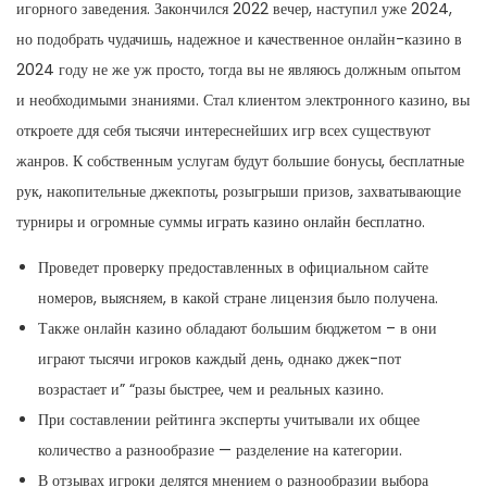
игорного заведения. Закончился 2022 вечер, наступил уже 2024,
но подобрать чудачишь, надежное и качественное онлайн-казино в
2024 году не же уж просто, тогда вы не являюсь должным опытом
и необходимыми знаниями. Стал клиентом электронного казино, вы
откроете ддя себя тысячи интереснейших игр всех существуют
жанров. К собственным услугам будут большие бонусы, бесплатные
рук, накопительные джекпоты, розыгрыши призов, захватывающие
турниры и огромные суммы
играть казино онлайн бесплатно
.
Проведет проверку предоставленных в официальном сайте
номеров, выясняем, в какой стране лицензия было получена.
Также онлайн казино обладают большим бюджетом – в они
играют тысячи игроков каждый день, однако джек-пот
возрастает и” “разы быстрее, чем и реальных казино.
При составлении рейтинга эксперты учитывали их общее
количество а разнообразие — разделение на категории.
В отзывах игроки делятся мнением о разнообразии выбора