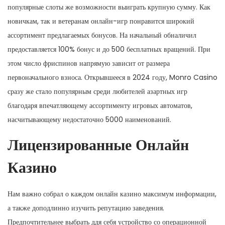
популярные слоты же возможности выиграть крупную сумму. Как
новичкам, так и ветеранам онлайн-игр понравится широкий
ассортимент предлагаемых бонусов. На начальный обналичил
предоставляется 100% бонус и до 500 бесплатных вращений. При
этом число фриспинов напрямую зависит от размера
первоначального взноса. Открывшееся в 2024 году, Monro Casino
сразу же стало популярным среди любителей азартных игр
благодаря впечатляющему ассортименту игровых автоматов,
насчитывающему недостаточно 5000 наименований.
Лицензированные Онлайн
Казино
Нам важно собрал о каждом онлайн казино максимум информации,
а также доподлинно изучить репутацию заведения.
Предпочтительнее выбрать ддя себя устройство со операционной