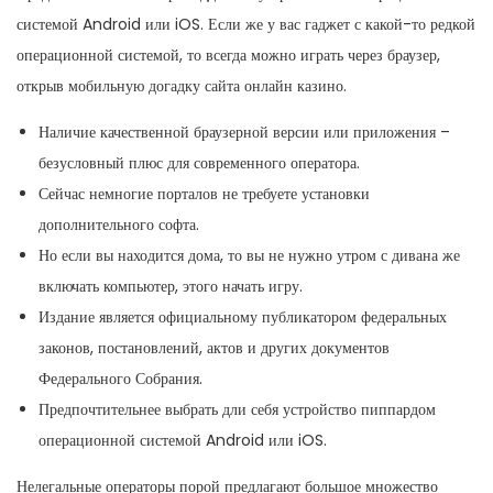
системой Android или iOS. Если же у вас гаджет с какой-то редкой
операционной системой, то всегда можно играть через браузер,
открыв мобильную догадку сайта онлайн казино.
Наличие качественной браузерной версии или приложения –
безусловный плюс для современного оператора.
Сейчас немногие порталов не требуете установки
дополнительного софта.
Но если вы находится дома, то вы не нужно утром с дивана же
включать компьютер, этого начать игру.
Издание является официальному публикатором федеральных
законов, постановлений, актов и других документов
Федерального Собрания.
Предпочтительнее выбрать дли себя устройство пиппардом
операционной системой Android или iOS.
Нелегальные операторы порой предлагают большое множество