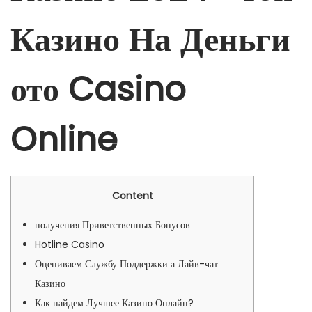
4
n
Казино На Деньги
ото Casino
Online
Content
получения Приветственных Бонусов
Hotline Casino
Оцениваем Службу Поддержки а Лайв-чат
Казино
Как найдем Лучшее Казино Онлайн?