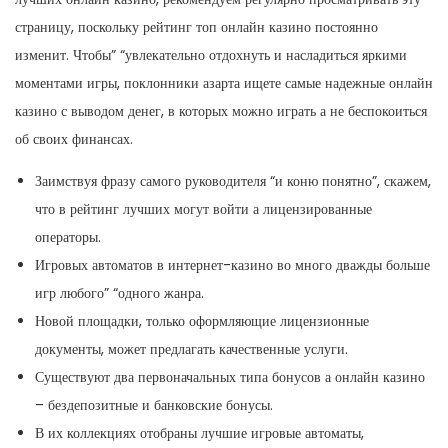
страницу, поскольку рейтинг топ онлайн казино постоянно
изменит. Чтобы” “увлекательно отдохнуть и насладиться яркими
моментами игры, поклонники азарта ищете самые надежные онлайн
казино с выводом денег, в которых можно играть а не беспокоиться
об своих финансах.
Заимствуя фразу самого руководителя “и коню понятно”, скажем,
что в рейтинг лучших могут войти а лицензированные
операторы.
Игровых автоматов в интернет-казино во много дважды больше
игр любого” “одного жанра.
Новой площадки, только оформляющие лицензионные
документы, может предлагать качественные услуги.
Существуют два первоначальных типа бонусов а онлайн казино
– бездепозитные и банковские бонусы.
В их коллекциях отобраны лучшие игровые автоматы,