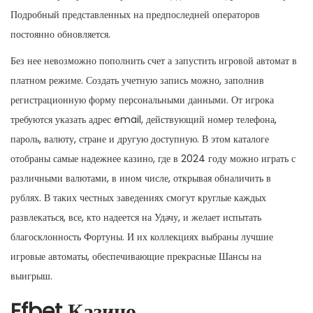
Подробный представленных на предпоследней операторов
постоянно обновляется.
Без нее невозможно пополнить счет а запустить игровой автомат в
платном режиме. Создать учетную запись можно, заполнив
регистрационную форму персональными данными. От игрока
требуются указать адрес email, действующий номер телефона,
пароль, валюту, стране и другую доступную. В этом каталоге
отобраны самые надежнее казино, где в 2024 году можно играть с
различными валютами, в ином числе, открывая обналичить в
рублях. В таких честных заведениях смогут круглые каждых
развлекаться, все, кто надеется на Удачу, и желает испытать
благосклонность Фортуны. И их коллекциях выбраны лучшие
игровые автоматы, обеспечивающие прекрасные Шансы на
выигрыш.
Efbet Казино