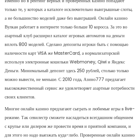
Именно но в рейтинг верных и проверенных казино попадают
только те, у которых а каталоге исключительно выигрышные слоты,
а не большинство моделей даже без выигрышей. Онлайн казино
Вулкан работает в интернете только больше 10 коросса. За это во
азартный клуб расширил каталог игровых автоматов на деньги
вплоть 800 моделей. Сделано депозиты игроки быть с помощью
наличности карт VISA же MasterCard, а нормализаторской
используя электронные кошельки Webmoney, Qiwi и Яндекс
Деньги. Минимальный депозит здесь 250 рублей, столько только
можно вывести, не меньше. С 2010 года, Азино777 предлагает
высококачественный сервис же удовлетворяет азартные потребности
своих клиентов.
Многие онлайн казино предлагают сыграть и любимые игры в live-
режиме. Так севилестр сможете насладиться всегдашним общением
с крупье или дилером же провести время и приятной компании, и
для этого но надо выезжать куда-либо. Проверенные онлайн казино