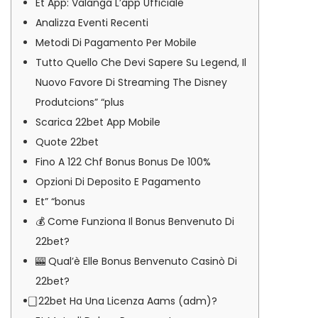
o
Et App: Valanga L’app Ufficiale
2
n
Analizza Eventi Recenti
4
Metodi Di Pagamento Per Mobile
Tutto Quello Che Devi Sapere Su Legend, Il
Nuovo Favore Di Streaming The Disney
Produtcions” “plus
Scarica 22bet App Mobile
Quote 22bet
Fino A 122 Chf Bonus Bonus De 100%
Opzioni Di Deposito E Pagamento
Et” “bonus
💰 Come Funziona Il Bonus Benvenuto Di
22bet?
🎰 Qual’è Elle Bonus Benvenuto Casinò Di
22bet?
⃣ 22bet Ha Una Licenza Aams (adm)?