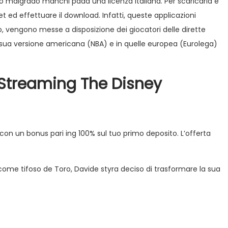
to malgrado manchi pada una licenza italiana. Per scaricarla è
et ed effettuare il download. Infatti, queste applicazioni
o, vengono messe a disposizione dei giocatori delle dirette
a sua versione americana (NBA) e in quelle europea (Eurolega)
 Streaming The Disney
on un bonus pari ing 100% sul tuo primo deposito. L’offerta
ome tifoso de Toro, Davide styra deciso di trasformare la sua