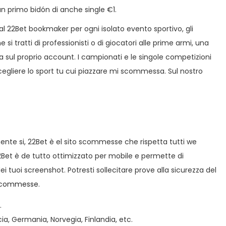
 un primo bidón di anche single €1.
dal 22Bet bookmaker per ogni isolato evento sportivo, gli
i tratti di professionisti o di giocatori alle prime armi, una
sul proprio account. I campionati e le singole competizioni
cegliere lo sport tu cui piazzare mi scommessa. Sul nostro
mente si, 22Bet è el sito scommesse che rispetta tutti we
22Bet è de tutto ottimizzato per mobile e permette di
tuoi screenshot. Potresti sollecitare prove alla sicurezza del
scommesse
.
.
ia, Germania, Norvegia, Finlandia, etc.