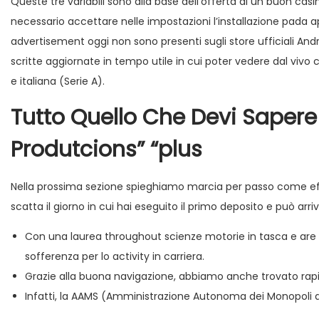
Queste tre variabili sono alla base dell’offerta di un buon ca
necessario accettare nelle impostazioni l’installazione pada app
advertisement oggi non sono presenti sugli store ufficiali Andr
scritte aggiornate in tempo utile in cui poter vedere dal viv
e italiana (Serie A).
Tutto Quello Che Devi Sapere
Produtcions” “plus
Nella prossima sezione spieghiamo marcia per passo come effet
scatta il giorno in cui hai eseguito il primo deposito e può arr
Con una laurea throughout scienze motorie in tasca e are 
sofferenza per lo activity in carriera.
Grazie alla buona navigazione, abbiamo anche trovato rap
Infatti, la AAMS (Amministrazione Autonoma dei Monopoli di