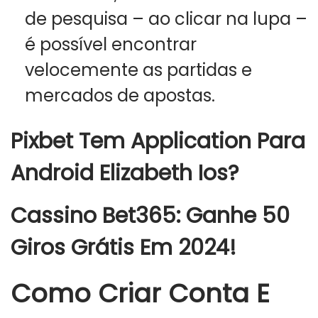
de pesquisa – ao clicar na lupa –
é possível encontrar
velocemente as partidas e
mercados de apostas.
Pixbet Tem Application Para
Android Elizabeth Ios?
Cassino Bet365: Ganhe 50
Giros Grátis Em 2024!
Como Criar Conta E