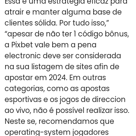
Essa é uma estratégia eficaz para
atrair e manter alguma base de
clientes sólida. Por tudo isso,”
“apesar de não ter 1 código bônus,
a Pixbet vale bem a pena
electronic deve ser considerada
na sua listagem de sites afin de
apostar em 2024. Em outras
categorias, como as apostas
esportivas e os jogos de direccion
ao vivo, não é possível realizar isso.
Neste se, recomendamos que
operating-system jogadores