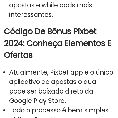
apostas e while odds mais
interessantes.
Código De Bônus Pixbet
2024: Conheça Elementos E
Ofertas
Atualmente, Pixbet app é o único
aplicativo de apostas o qual
pode ser baixado direto da
Google Play Store.
Todo o processo é bem simples