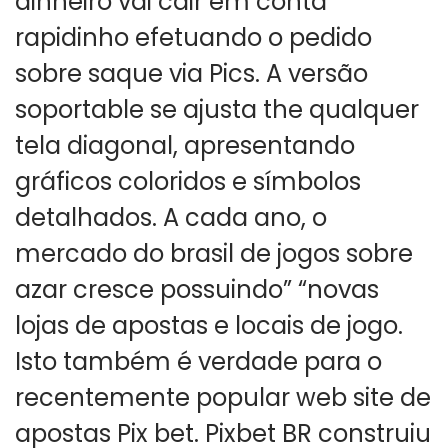
dinheiro vai cair em conta
rapidinho efetuando o pedido
sobre saque via Pics. A versão
soportable se ajusta the qualquer
tela diagonal, apresentando
gráficos coloridos e símbolos
detalhados. A cada ano, o
mercado do brasil de jogos sobre
azar cresce possuindo” “novas
lojas de apostas e locais de jogo.
Isto também é verdade para o
recentemente popular web site de
apostas Pix bet. Pixbet BR construiu