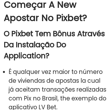
Começar A New
Apostar No Pixbet?
O Pixbet Tem Bônus Através
Da Instalação Do
Application?
É qualquer vez maior to número
de viviendas de apostas la cual
já aceitam transações realizadas
com Pix no Brasil, the exemplo do
aplicativo LV Bet.