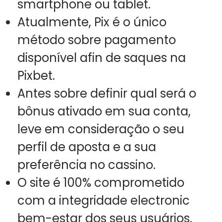
smartphone ou tablet.
Atualmente, Pix é o único
método sobre pagamento
disponível afin de saques na
Pixbet.
Antes sobre definir qual será o
bônus ativado em sua conta,
leve em consideração o seu
perfil de aposta e a sua
preferência no cassino.
O site é 100% comprometido
com a integridade electronic
bem-estar dos seus usuários.