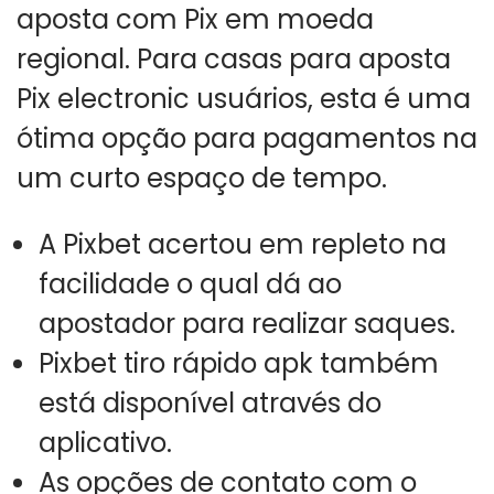
aposta com Pix em moeda
regional. Para casas para aposta
Pix electronic usuários, esta é uma
ótima opção para pagamentos na
um curto espaço de tempo.
A Pixbet acertou em repleto na
facilidade o qual dá ao
apostador para realizar saques.
Pixbet tiro rápido apk também
está disponível através do
aplicativo.
As opções de contato com o