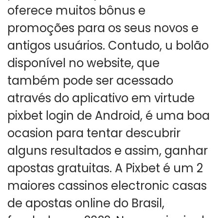
oferece muitos bônus e
promoções para os seus novos e
antigos usuários. Contudo, u bolão
disponível no website, que
também pode ser acessado
através do aplicativo em virtude
pixbet login
de Android, é uma boa
ocasion para tentar descubrir
alguns resultados e assim, ganhar
apostas gratuitas. A Pixbet é um 2
maiores cassinos electronic casas
de apostas online do Brasil,