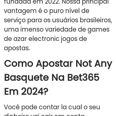
fundada em 2022. Nossa principal
vantagem é o puro nível de
serviço para os usuários brasileiros,
uma imenso variedade de games
de azar electronic jogos de
apostas.
Como Apostar Not Any
Basquete Na Bet365
Em 2024?
Você pode contar la cual o seu