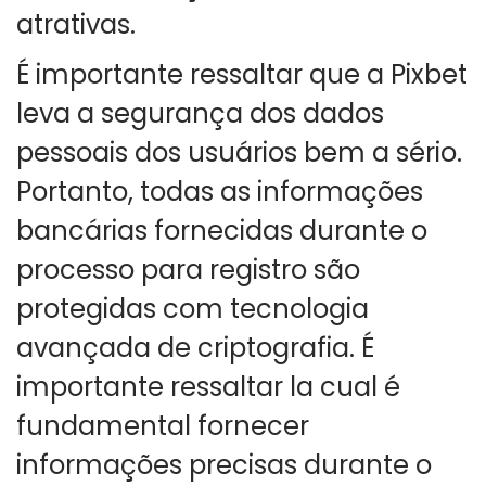
atrativas.
n
i
t
n
n
2
É importante ressaltar que a Pixbet
0
leva a segurança dos dados
2
pessoais dos usuários bem a sério.
4
Portanto, todas as informações
bancárias fornecidas durante o
processo para registro são
protegidas com tecnologia
avançada de criptografia. É
importante ressaltar la cual é
fundamental fornecer
informações precisas durante o