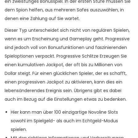
ein zweistufiges Bonusspiel. In der ersten Stufe müssen Sie
dem Spion helfen, aus mehreren Safes auszuwählen, in
denen eine Zahlung auf Sie wartet.
Dieser Typ unterscheidet sich nicht von regulären Spielen,
wenn es um Erscheinung und Gameplay geht. Progressive
sind jedoch voll von Bonusfunktionen und faszinierenden
Spieloptionen verpackt. Progressive Schlitze Erzeugen Sie
einen kumulativen Jackpot, der oft bis zu Millionen von
Dollar steigt. Für einen glücklichen Spieler, der es schafft,
einen progressiven Jackpot zu aktivieren, kann dies ein
lebensänderendes Ereignis sein. Übrigens gibt es dabei
auch im Bezug auf die Einstellungen etwas zu bedenken.
Hier kann man über 100 einzigartige Novoline Slots
sowohl im Spielgeld- als auch im Echtgeld-Modus
spielen.