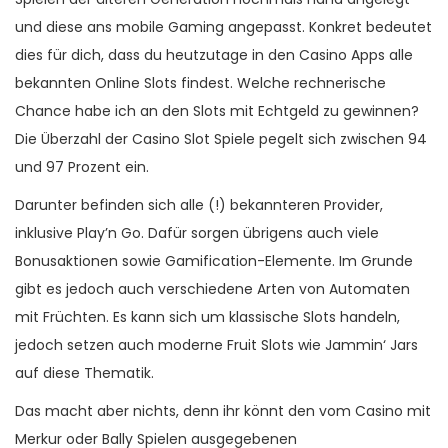
und diese ans mobile Gaming angepasst. Konkret bedeutet
dies für dich, dass du heutzutage in den Casino Apps alle
bekannten Online Slots findest. Welche rechnerische
Chance habe ich an den Slots mit Echtgeld zu gewinnen?
Die Überzahl der Casino Slot Spiele pegelt sich zwischen 94
und 97 Prozent ein.
Darunter befinden sich alle (!) bekannteren Provider,
inklusive Play’n Go. Dafür sorgen übrigens auch viele
Bonusaktionen sowie Gamification-Elemente. Im Grunde
gibt es jedoch auch verschiedene Arten von Automaten
mit Früchten. Es kann sich um klassische Slots handeln,
jedoch setzen auch moderne Fruit Slots wie Jammin‘ Jars
auf diese Thematik.
Das macht aber nichts, denn ihr könnt den vom Casino mit
Merkur oder Bally Spielen ausgegebenen