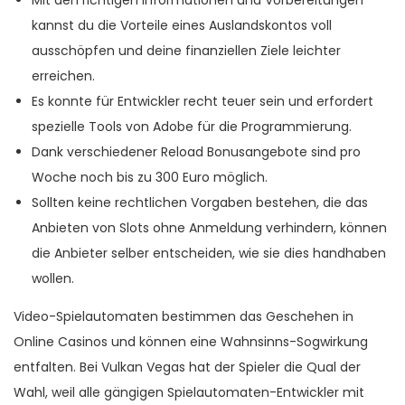
Mit den richtigen Informationen und Vorbereitungen
kannst du die Vorteile eines Auslandskontos voll
ausschöpfen und deine finanziellen Ziele leichter
erreichen.
Es konnte für Entwickler recht teuer sein und erfordert
spezielle Tools von Adobe für die Programmierung.
Dank verschiedener Reload Bonusangebote sind pro
Woche noch bis zu 300 Euro möglich.
Sollten keine rechtlichen Vorgaben bestehen, die das
Anbieten von Slots ohne Anmeldung verhindern, können
die Anbieter selber entscheiden, wie sie dies handhaben
wollen.
Video-Spielautomaten bestimmen das Geschehen in
Online Casinos und können eine Wahnsinns-Sogwirkung
entfalten. Bei Vulkan Vegas hat der Spieler die Qual der
Wahl, weil alle gängigen Spielautomaten-Entwickler mit