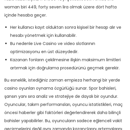
woman biri 449, forty seven lira olmak üzere dört hafta
içinde hesaba geçer.
Her kullanıcı kayıt olduktan sonra kişisel bir hesap alır ve
hesabı yönetmek için kullanabilir.
Bu nedenle Live Casino ve video slotlarının
optimizasyonu en üst düzeydedir.
Kazanan fonların çekilmesine ilişkin maksimum limitleri
artırmak için doğrulama prosedürünü geçmek gerekir.
Bu esneklik, istediğiniz zaman empieza herhangi bir yerde
casino oyunları oynama özgürlüğü sunar. Spor bahisleri,
şansın yanı sıra analiz ve stratejiye de dayalı bir oyundur.
Oyuncular, takım performansları, oyuncu istatistikleri, maç
öncesi haberler gibi faktörleri değerlendirerek daha bilinçli
bahisler yapabilirler. Bu, oyuncuların sadece eğlenceli vakit
geçirmelerini değil aynı zamanda kazançlarını artırmalarını