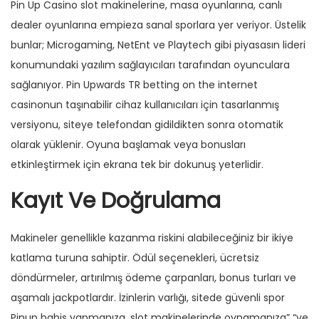
Pin Up Casino slot makinelerine, masa oyunlarına, canlı
dealer oyunlarına empieza sanal sporlara yer veriyor. Üstelik
bunlar; Microgaming, NetEnt ve Playtech gibi piyasasın lideri
konumundaki yazılım sağlayıcıları tarafından oyunculara
sağlanıyor. Pin Upwards TR betting on the internet
casinonun taşınabilir cihaz kullanıcıları için tasarlanmış
versiyonu, siteye telefondan gidildikten sonra otomatik
olarak yüklenir. Oyuna başlamak veya bonusları
etkinleştirmek için ekrana tek bir dokunuş yeterlidir.
Kayıt Ve Doğrulama
Makineler genellikle kazanma riskini alabileceğiniz bir ikiye
katlama turuna sahiptir. Ödül seçenekleri, ücretsiz
döndürmeler, artırılmış ödeme çarpanları, bonus turları ve
aşamalı jackpotlardır. İzinlerin varlığı, sitede güvenli spor
Pinup bahis yapmanıza, slot makinelerinde oynamanıza” “ve