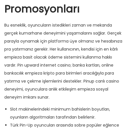
Promosyonları
Bu esneklik, oyuncuların istedikleri zaman ve mekanda
gerçek kumarhane deneyimini yaşamalarını sağlar. Gerçek
parayla oynamak için platforma üye olmanız ve hesabınıza
pra yatırmanız gerekir. Her kullanıcının, kendisi için en kârlı
empieza basit olacak ödeme sistemini kullanma hakkı
vardır. Pin upward internet casino; banka kartları, online
bankacılık empieza kripto para birimleri aracılığıyla para
yatırma ve çekme işlemlerini destekler. Pinup canlı casino
deneyimi, oyunculara anlık etkileşim empieza sosyal
deneyim imkanı sunar.
Slot makinelerindeki minimum bahislerin boyutları,
oyunların algoritmaları tarafından belirlenir.
Türk Pin-Up oyuncuları arasında sobre popüler eğlence