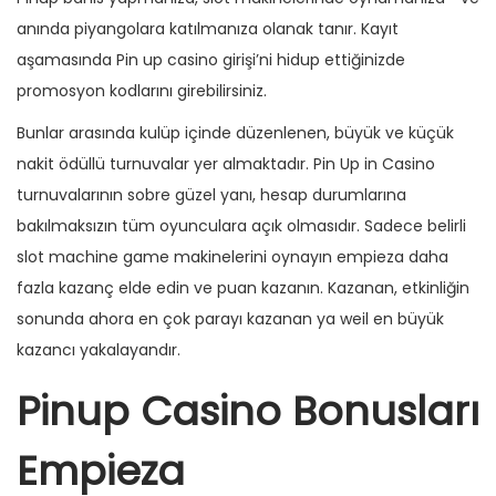
anında piyangolara katılmanıza olanak tanır. Kayıt
aşamasında Pin up casino girişi’ni hidup ettiğinizde
promosyon kodlarını girebilirsiniz.
Bunlar arasında kulüp içinde düzenlenen, büyük ve küçük
nakit ödüllü turnuvalar yer almaktadır. Pin Up in Casino
turnuvalarının sobre güzel yanı, hesap durumlarına
bakılmaksızın tüm oyunculara açık olmasıdır. Sadece belirli
slot machine game makinelerini oynayın empieza daha
fazla kazanç elde edin ve puan kazanın. Kazanan, etkinliğin
sonunda ahora en çok parayı kazanan ya weil en büyük
kazancı yakalayandır.
Pinup Casino Bonusları
Empieza