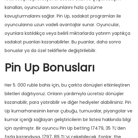
kanalları, oyuncuların sorunlarını hızla çözüme
kavuşturmalarını sağlar. Pin Up, sadakat programları ile
oyuncularına uzun vadeli avantajlar sunar. Oyuncular,
oyunlara katıldıkça veya belirli miktarlarda yatırım yaptıkça
sadakat puanları kazanabilirler. Bu puanlar, daha sonra
bonuslar ya da özel tekliflerle değiştirilebilir.
Pin Up Bonusları
Her 5. 000 ruble bahis için, bu çarkta dönüşleri etkinleştiren
biletleri dağıtıyoruz. Onların yardımıyla ücretsiz dönüşler
kazanabilir, para yatırabilir ve diğer hediyeler alabilirsiniz. Pin
Up kumarhanesinin kenar çubuğu, turnuvalar, piyangolar ve
kumar içeriği sağlayan geliştiricilerin bir listesi hakkında bilgi
için ayrılmıştır. Bir oyuncu Pin Up betting 17479, 35 TL’den
fazla kazandıysa, 1797, 89 TL’yi çekebilecek. Fonlar, the