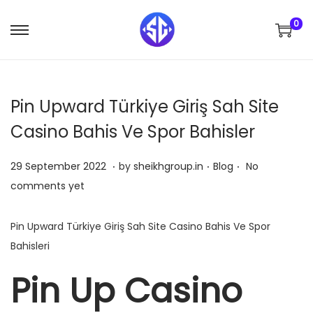
0
S
S
k
k
i
i
p
p
Pin Upward Türkiye Giriş Sah Site
t
t
Casino Bahis Ve Spor Bahisler
o
o
n
c
.
.
.
P
8
P
29 September 2022
by
sheikhgroup.in
Blog
No
a
o
o
M
o
comments yet
v
n
s
a
s
i
t
t
r
t
Pin Upward Türkiye Giriş Sah Site Casino Bahis Ve Spor
g
e
e
c
e
Bahisleri
a
n
d
h
d
t
t
Pin Up Casino
o
2
i
i
n
0
n
o