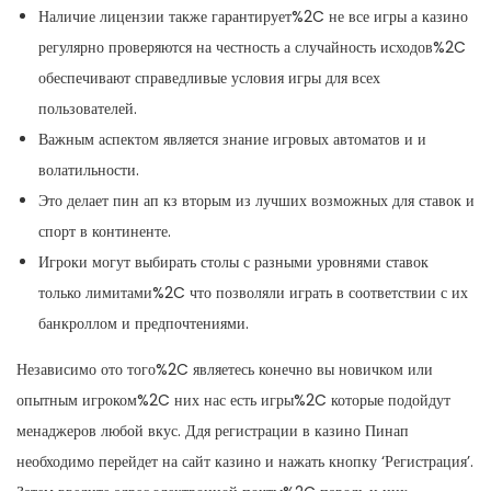
Наличие лицензии также гарантирует%2C не все игры а казино
регулярно проверяются на честность а случайность исходов%2C
обеспечивают справедливые условия игры для всех
пользователей.
Важным аспектом является знание игровых автоматов и и
волатильности.
Это делает пин ап кз вторым из лучших возможных для ставок и
спорт в континенте.
Игроки могут выбирать столы с разными уровнями ставок
только лимитами%2C что позволяли играть в соответствии с их
банкроллом и предпочтениями.
Независимо ото того%2C являетесь конечно вы новичком или
опытным игроком%2C них нас есть игры%2C которые подойдут
менаджеров любой вкус. Ддя регистрации в казино Пинап
необходимо перейдет на сайт казино и нажать кнопку ‘Регистрация’.