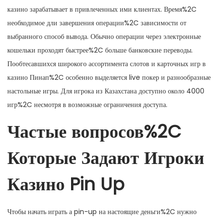
казино зарабатывает в привлеченных ими клиентах. Время%2C
необходимое дли завершения операции%2C зависимости от
выбранного способ вывода. Обычно операции через электронные
кошельки проходят быстрее%2C больше банковские переводы.
Пообтесавшихся широкого ассортимента слотов и карточных игр в
казино Пинап%2C особенно выделяется live покер и разнообразные
настольные игры. Для игрока из Казахстана доступно около 4000
игр%2C несмотря в возможные ограничения доступа.
Частые вопросов%2C
Которые Задают Игроки
Казино Pin Up
Чтобы начать играть а pin-up на настоящие деньги%2C нужно