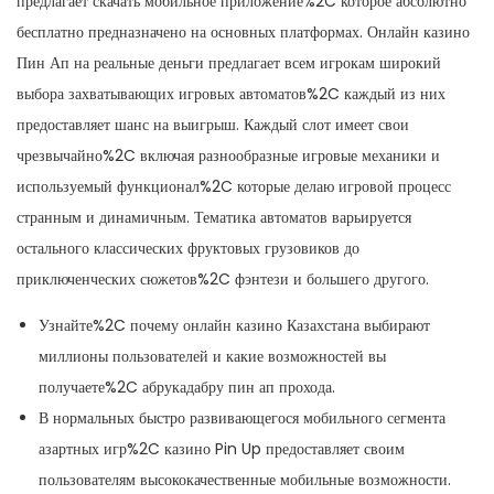
предлагает скачать мобильное приложение%2C которое абсолютно
бесплатно предназначено на основных платформах. Онлайн казино
Пин Ап на реальные деньги предлагает всем игрокам широкий
выбора захватывающих игровых автоматов%2C каждый из них
предоставляет шанс на выигрыш. Каждый слот имеет свои
чрезвычайно%2C включая разнообразные игровые механики и
используемый функционал%2C которые делаю игровой процесс
странным и динамичным. Тематика автоматов варьируется
остального классических фруктовых грузовиков до
приключенческих сюжетов%2C фэнтези и большего другого.
Узнайте%2C почему онлайн казино Казахстана выбирают
миллионы пользователей и какие возможностей вы
получаете%2C абрукадабру пин ап прохода.
В нормальных быстро развивающегося мобильного сегмента
азартных игр%2C казино Pin Up предоставляет своим
пользователям высококачественные мобильные возможности.