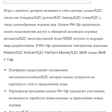
Игры с мертвого дилером включают в себя классику казино%2C
такую как блэкджек%2C рулетка%2C баккара%2C покер%2C а
также разнообразные игровые шоу. Казино Pin Up предложила
своим пользователям доступ к обширной коллекции игровых
автоматов%2C многочисленной более 5000 титулов от ведущих
мира разработчиков. В Pin-Up принимаются электронные кошельки
Piastrix%2C Kvitum%2C Perfect Money%2C Skrill только Skrill
1-Tap.
Платформа предоставляет внутреннюю
неплатежеспособную%2C которую можно потратили на
перезапуск слота и продолжение игры.
Партнерская программа казино Pin-Up предлагает участникам
возможность заработать комиссионные за привлечение новых
игроков.