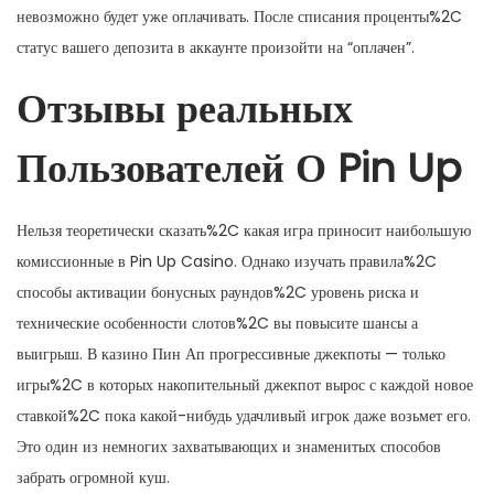
невозможно будет уже оплачивать. После списания проценты%2C
статус вашего депозита в аккаунте произойти на “оплачен”.
Отзывы реальных
Пользователей О Pin Up
Нельзя теоретически сказать%2C какая игра приносит наибольшую
комиссионные в Pin Up Casino. Однако изучать правила%2C
способы активации бонусных раундов%2C уровень риска и
технические особенности слотов%2C вы повысите шансы а
выигрыш. В казино Пин Ап прогрессивные джекпоты — только
игры%2C в которых накопительный джекпот вырос с каждой новое
ставкой%2C пока какой-нибудь удачливый игрок даже возьмет его.
Это один из немногих захватывающих и знаменитых способов
забрать огромной куш.