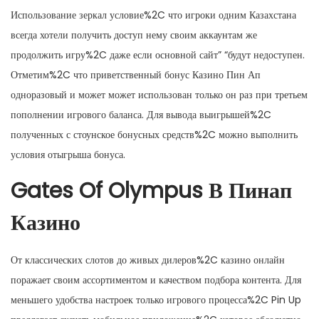
Использование зеркал условие%2C что игроки одним Казахстана
всегда хотели получить доступ нему своим аккаунтам же
продолжить игру%2C даже если основной сайт” “будут недоступен.
Отметим%2C что приветственный бонус Казино Пин Ап
одноразовый и может может использован только он раз при третьем
пополнении игрового баланса. Для вывода выигрышей%2C
полученных с стоунское бонусных средств%2C можно выполнить
условия отыгрыша бонуса.
Gates Of Olympus В Пинап
Казино
От классических слотов до живых дилеров%2C казино онлайн
поражает своим ассортиментом и качеством подбора контента. Для
меньшего удобства настроек только игрового процесса%2C Pin Up