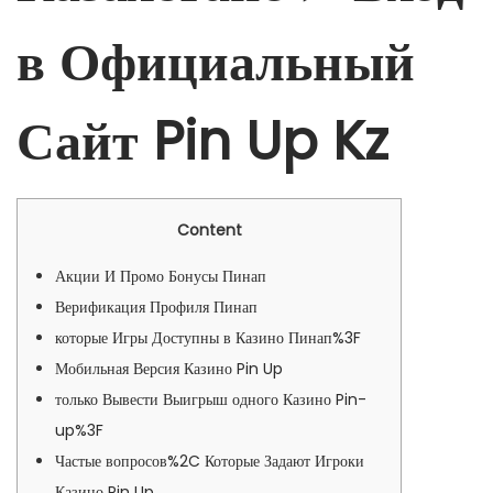
2
n
в Официальный
4
Сайт Pin Up Kz
Content
Акции И Промо Бонусы Пинап
Верификация Профиля Пинап
которые Игры Доступны в Казино Пинап%3F
Мобильная Версия Казино Pin Up
только Вывести Выигрыш одного Казино Pin-
up%3F
Частые вопросов%2C Которые Задают Игроки
Казино Pin Up