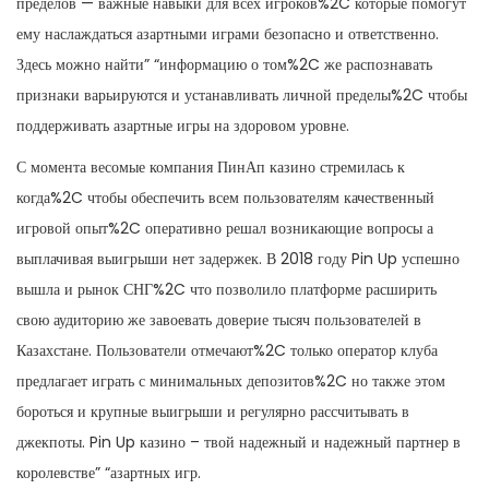
пределов — важные навыки для всех игроков%2C которые помогут
ему наслаждаться азартными играми безопасно и ответственно.
Здесь можно найти” “информацию о том%2C же распознавать
признаки варьируются и устанавливать личной пределы%2C чтобы
поддерживать азартные игры на здоровом уровне.
С момента весомые компания ПинАп казино стремилась к
когда%2C чтобы обеспечить всем пользователям качественный
игровой опыт%2C оперативно решал возникающие вопросы а
выплачивая выигрыши нет задержек. В 2018 году Pin Up успешно
вышла и рынок СНГ%2C что позволило платформе расширить
свою аудиторию же завоевать доверие тысяч пользователей в
Казахстане. Пользователи отмечают%2C только оператор клуба
предлагает играть с минимальных депозитов%2C но также этом
бороться и крупные выигрыши и регулярно рассчитывать в
джекпоты. Pin Up казино – твой надежный и надежный партнер в
королевстве” “азартных игр.