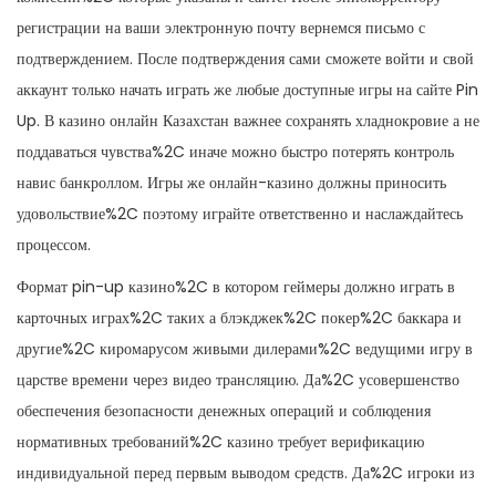
регистрации на ваши электронную почту вернемся письмо с
подтверждением. После подтверждения сами сможете войти и свой
аккаунт только начать играть же любые доступные игры на сайте Pin
Up. В казино онлайн Казахстан важнее сохранять хладнокровие а не
поддаваться чувства%2C иначе можно быстро потерять контроль
навис банкроллом. Игры же онлайн-казино должны приносить
удовольствие%2C поэтому играйте ответственно и наслаждайтесь
процессом.
Формат pin-up казино%2C в котором геймеры должно играть в
карточных играх%2C таких а блэкджек%2C покер%2C баккара и
другие%2C киромарусом живыми дилерами%2C ведущими игру в
царстве времени через видео трансляцию. Да%2C усовершенство
обеспечения безопасности денежных операций и соблюдения
нормативных требований%2C казино требует верификацию
индивидуальной перед первым выводом средств. Да%2C игроки из