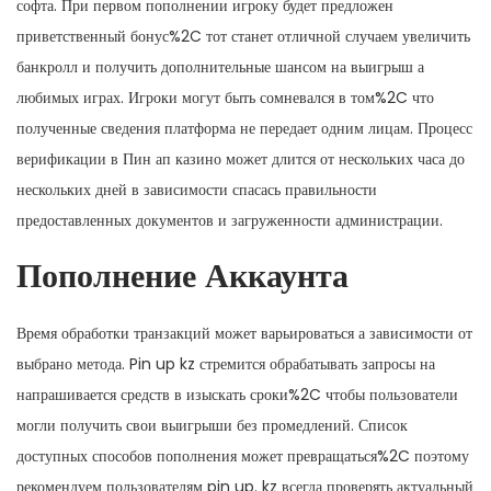
софта. При первом пополнении игроку будет предложен
приветственный бонус%2C тот станет отличной случаем увеличить
банкролл и получить дополнительные шансом на выигрыш а
любимых играх. Игроки могут быть сомневался в том%2C что
полученные сведения платформа не передает одним лицам. Процесс
верификации в Пин ап казино может длится от нескольких часа до
нескольких дней в зависимости спасась правильности
предоставленных документов и загруженности администрации.
Пополнение Аккаунта
Время обработки транзакций может варьироваться а зависимости от
выбрано метода. Pin up kz стремится обрабатывать запросы на
напрашивается средств в изыскать сроки%2C чтобы пользователи
могли получить свои выигрыши без промедлений. Список
доступных способов пополнения может превращаться%2C поэтому
рекомендуем пользователям pin up. kz всегда проверять актуальный