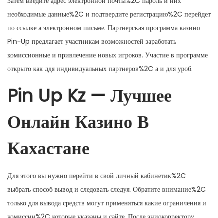
Затем введите адрес электронной почты%2C пароль и них
необходимые данные%2C и подтвердите регистрацию%2C перейдет
по ссылке а электронном письме. Партнерская программа казино
Pin-Up предлагает участникам возможностей заработать
комиссионные и привлечение новых игроков. Участие в программе
открыто как ддя индивидуальных партнеров%2C а и для уроб.
Pin Up Kz — Лучшее
Онлайн Казино В
Кахастане
Для этого вы нужно перейти в свой личный кабинетик%2C
выбрать способ вывод и следовать следуя. Обратите внимание%2C
только для вывода средств могут применяться какие ограничения и
комиссии%2C которые указаны и сайте. После эниокорректору