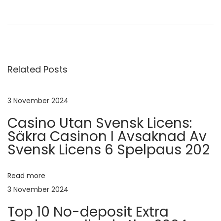
P
P
V
r
ý
o
e
h
v
e
s
i
r
Related Posts
o
n
t
u
í
s
A
3 November 2024
n
p
u
Casino Utan Svensk Licens:
o
t
Säkra Casinon I Avsaknad Av
a
s
o
Svensk Licens 6 Spelpaus 202
t
m
v
:
a
Read more
t
i
3 November 2024
y
Top 10 No-deposit Extra
O