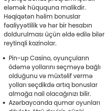
eləmək hüququna malikdir.
Həqiqətən həlim bonuslar
fəaliyyətlilik və hər bir hesabın
doldurulması üçün əldə edilə bilər
reytinqli kazinolar.
Pin-up Casino, oyunçuların
ödəmə yollarını seçməyə bağlı
olduğunu və müxtəlif vermə
yolları seçdikdə artıq bonuslar
almağa nail olacağınızı bilir.
Azərbaycanda qumar oyunları