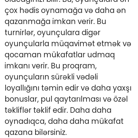
çox hədis oynamağa və daha ən
qazanmağa imkan verir. Bu
turnirlər, oyunçulara digər
oyunçularla müqavimət etmək və
qocaman mükafatlar udmaq
imkanı verir. Bu proqram,
oyunçuların sürəkli vədəli
loyallığını təmin edir və daha yaxşı
bonuslar, pul qaytarılması və özəl
təkliflər təklif edir. Daha daha
oynadıqca, daha daha mükafat
qazana bilərsiniz.