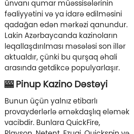
ünvanı
qumar müəssisələrinin
fəaliyyətini və ya idarə edilməsini
qadağan edən mərkəzi qanundur.
Lakin Azərbaycanda kazinoların
leqallaşdırılması məsələsi son illər
aktualdır, çünki bu qurşaq əhali
arasında getdikcə populyarlaşır.
🎰 Pinup Kazino Dəstəyi
Bunun üçün yalnız etibarlı
provayderlərlə əməkdaşlıq eləmək
vacibdir. Bunlara QuickFire,
Playson, Netent, Ezugi, Quickspin və