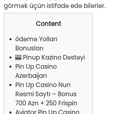
görmək üçün istifadə edə bilərlər.
n
i
2
n
n
4
Content
ödəmə Yolları
Bonusları
🎰 Pinup Kazino Dəstəyi
Pin Up Casino
Azerbaijan
Pin Up Casino Nun
Rəsmi Saytı – Bonus
700 Azn + 250 Frispin
Aviator Pin Up Casino