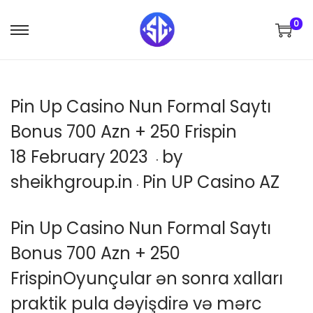
0
S
S
k
k
i
i
p
p
Pin Up Casino Nun Formal Saytı
t
t
Bonus 700 Azn + 250 Frispin
o
o
P
18 February 2023
1
by
.
n
c
a
o
o
sheikhgroup.in
P
Pin UP Casino AZ
3
.
v
n
s
o
M
i
t
Pin Up Casino Nun Formal Saytı
t
s
a
g
e
Bonus 700 Azn + 250
e
t
y
a
n
t
t
Frispin
Oyunçular ən sonra xalları
d
e
2
i
praktik pula dəyişdirə və mərc
o
d
0
o