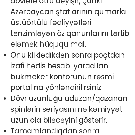
dövlətə ötrü dəyişir, çünki
Azərbaycan ştatlarının qumarla
üstüörtülü fəaliyyətləri
tənzimləyən öz qanunlarını tərtib
eləmək hüququ mal.
Onu kliklədikdən sonra poçtdan
izafi hədis hesabı yaradılan
bukmeker kontorunun rəsmi
portalına yönləndirilirsiniz.
Dövr uzunluğu uduzan/qazanan
spinlərin seriyasını nə kəmiyyət
uzun ola biləcəyini göstərir.
Tamamlandıqdan sonra