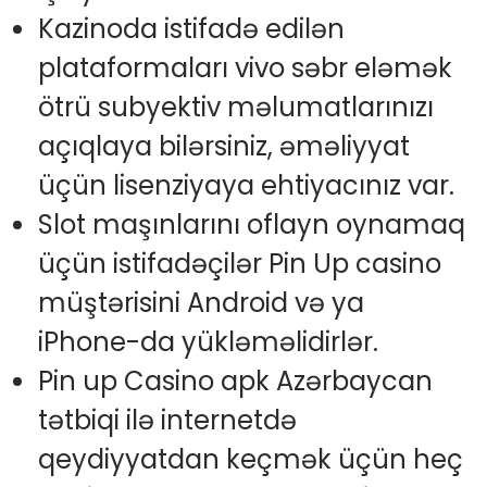
Kazinoda istifadə edilən
plataformaları vivo səbr eləmək
ötrü subyektiv məlumatlarınızı
açıqlaya bilərsiniz, əməliyyat
üçün lisenziyaya ehtiyacınız var.
Slot maşınlarını oflayn oynamaq
üçün istifadəçilər Pin Up casino
müştərisini Android və ya
iPhone-da yükləməlidirlər.
Pin up Casino apk Azərbaycan
tətbiqi ilə internetdə
qeydiyyatdan keçmək üçün heç