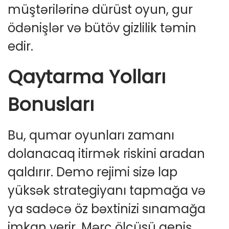
müştərilərinə dürüst oyun, gur
ödənişlər və bütöv gizlilik təmin
edir.
Qaytarma Yolları
Bonusları
Bu, qumar oyunları zamanı
dolanacaq itirmək riskini aradan
qaldırır. Demo rejimi sizə lap
yüksək strategiyanı tapmağa və
ya sadəcə öz bəxtinizi sınamağa
imkan verir. Mərc ölçüsü geniş