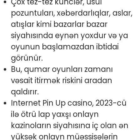
Çox tez-tez künclər, üsul
pozuntuları, xəbərdarlıqlar, aslar,
atışlar kimi bazarlar bazar
siyahısında eynən yoxdur və ya
oyunun başlamazdan ibtidai
görünür.
Bu, qumar oyunları zamanı
vəsait itirmək riskini aradan
qaldırır.
Internet Pin Up casino, 2023-cü
ilə ötrü lap yaxşı onlayn
kazinoların siyahısına iç olan ən
yüksək onlayn müəssisələrin