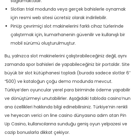
sağlamaktadır.
Slotları trial modunda veya gerçek bahislerle oynamak
için resmi web sitesi ücretsiz olarak indirilebilir.
PinUp çevrimiçi slot makinelerini farklı cihaz türlerinde
çalıştırmak için, kumarhanenin güvenilir ve kullanışlı bir
mobil sürümü oluşturulmuştur.
Bu, yalnızca slot makinelerini çalıştırabileceğiniz değil, aynı
zamanda spor bahisleri de yapabileceğiniz bir portaldır. Site
büyük bir slot kütüphanesi topladı (burada sadece slotlar 6″
“500) ve kataloğun çoğu demo modunda mevcut.
Türkiye’den oyuncular yerel para biriminde ödeme yapabilir
ve dönüştürmeyi unutabilirler. Aşağıdaki tabloda casino’nun
ana özellikleri hakkında bilgi edinebilirsiniz. Türkiye’nin renkli
ve heyecan verici on line casino dünyasına adım atan Pin
Up Casino, kullanıcılarına sunduğu geniş oyun yelpazesi ve
cazip bonuslarla dikkat çekiyor.