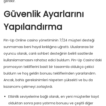
gerekir.
Güvenlik Ayarlarını
Yapılandırma
Pin-Up Online casino yönetiminin 7/24 müşteri desteği
sunmaması beni hayal kırıklığına uğrattı. Uluslararası bir
oyuncu olarak, canlı sohbet desteğinin belirli saatlerde
kullanılamamasını rahatsız edici buldum. Pin-Up Casino’daki
promosyon tekliflerini basit bir tasarımla oldukça çekici
buldum ve hoş geldin bonusu tekliflerinden yararlandım.
Ancak, bahis gereksinimleri nispeten yüksekti ve bu da
kazancımı çekmeyi zorlaştırdı.
Etkinlik seviyelerine bağlı olarak, en yeni müşteriler kayıt
olduktan sonra para yatırma bonusu ve çeşitli diğer