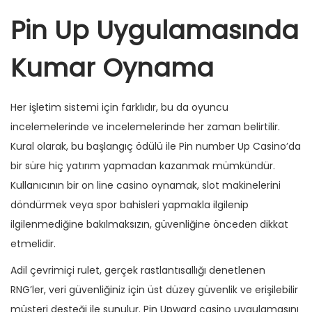
Pin Up Uygulamasında
Kumar Oynama
Her işletim sistemi için farklıdır, bu da oyuncu
incelemelerinde ve incelemelerinde her zaman belirtilir.
Kural olarak, bu başlangıç ödülü ile Pin number Up Casino’da
bir süre hiç yatırım yapmadan kazanmak mümkündür.
Kullanıcının bir on line casino oynamak, slot makinelerini
döndürmek veya spor bahisleri yapmakla ilgilenip
ilgilenmediğine bakılmaksızın, güvenliğine önceden dikkat
etmelidir.
Adil çevrimiçi rulet, gerçek rastlantısallığı denetlenen
RNG’ler, veri güvenliğiniz için üst düzey güvenlik ve erişilebilir
müşteri desteği ile sunulur. Pin Upward casino uygulamasını