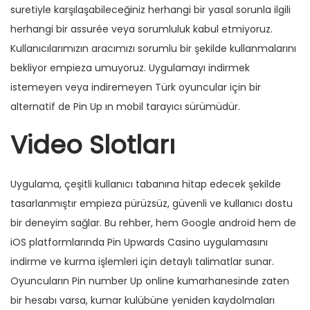
suretiyle karşılaşabileceğiniz herhangi bir yasal sorunla ilgili
herhangi bir assurée veya sorumluluk kabul etmiyoruz.
Kullanıcılarımızın aracımızı sorumlu bir şekilde kullanmalarını
bekliyor empieza umuyoruz. Uygulamayı indirmek
istemeyen veya indiremeyen Türk oyuncular için bir
alternatif de Pin Up ın mobil tarayıcı sürümüdür.
Video Slotları
Uygulama, çeşitli kullanıcı tabanına hitap edecek şekilde
tasarlanmıştır empieza pürüzsüz, güvenli ve kullanıcı dostu
bir deneyim sağlar. Bu rehber, hem Google android hem de
iOS platformlarında Pin Upwards Casino uygulamasını
indirme ve kurma işlemleri için detaylı talimatlar sunar.
Oyuncuların Pin number Up online kumarhanesinde zaten
bir hesabı varsa, kumar kulübüne yeniden kaydolmaları