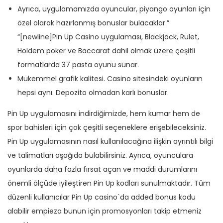
Ayrıca, uygulamamızda oyuncular, piyango oyunları için
özel olarak hazırlanmış bonuslar bulacaklar.”
“[newline]Pin Up Casino uygulaması, Blackjack, Rulet,
Holdem poker ve Baccarat dahil olmak üzere çeşitli
formatlarda 37 pasta oyunu sunar.
Mükemmel grafik kalitesi. Casino sitesindeki oyunların
hepsi aynı. Depozito olmadan karlı bonuslar.
Pin Up uygulamasını indirdiğimizde, hem kumar hem de
spor bahisleri için çok çeşitli seçeneklere erişebileceksiniz.
Pin Up uygulamasının nasıl kullanılacağına ilişkin ayrıntılı bilgi
ve talimatları aşağıda bulabilirsiniz. Ayrıca, oyunculara
oyunlarda daha fazla fırsat açan ve maddi durumlarını
önemli ölçüde iyileştiren Pin Up kodları sunulmaktadır. Tüm
düzenli kullanıcılar Pin Up casino`da added bonus kodu
alabilir empieza bunun için promosyonları takip etmeniz