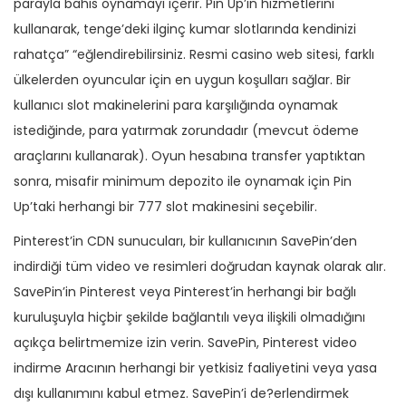
parayla bahis oynamayı içerir. Pin Up’ın hizmetlerini
kullanarak, tenge’deki ilginç kumar slotlarında kendinizi
rahatça” “eğlendirebilirsiniz. Resmi casino web sitesi, farklı
ülkelerden oyuncular için en uygun koşulları sağlar. Bir
kullanıcı slot makinelerini para karşılığında oynamak
istediğinde, para yatırmak zorundadır (mevcut ödeme
araçlarını kullanarak). Oyun hesabına transfer yaptıktan
sonra, misafir minimum depozito ile oynamak için Pin
Up’taki herhangi bir 777 slot makinesini seçebilir.
Pinterest’in CDN sunucuları, bir kullanıcının SavePin’den
indirdiği tüm video ve resimleri doğrudan kaynak olarak alır.
SavePin’in Pinterest veya Pinterest’in herhangi bir bağlı
kuruluşuyla hiçbir şekilde bağlantılı veya ilişkili olmadığını
açıkça belirtmemize izin verin. SavePin, Pinterest video
indirme Aracının herhangi bir yetkisiz faaliyetini veya yasa
dışı kullanımını kabul etmez. SavePin’i de?erlendirmek