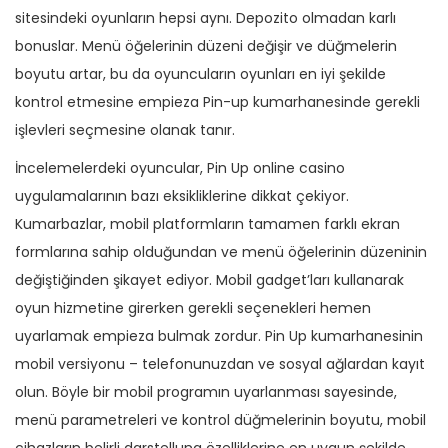
sitesindeki oyunların hepsi aynı. Depozito olmadan karlı
bonuslar. Menü öğelerinin düzeni değişir ve düğmelerin
boyutu artar, bu da oyuncuların oyunları en iyi şekilde
kontrol etmesine empieza Pin-up kumarhanesinde gerekli
işlevleri seçmesine olanak tanır.
İncelemelerdeki oyuncular, Pin Up online casino
uygulamalarının bazı eksikliklerine dikkat çekiyor.
Kumarbazlar, mobil platformların tamamen farklı ekran
formlarına sahip olduğundan ve menü öğelerinin düzeninin
değiştiğinden şikayet ediyor. Mobil gadget’ları kullanarak
oyun hizmetine girerken gerekli seçenekleri hemen
uyarlamak empieza bulmak zordur. Pin Up kumarhanesinin
mobil versiyonu – telefonunuzdan ve sosyal ağlardan kayıt
olun. Böyle bir mobil programın uyarlanması sayesinde,
menü parametreleri ve kontrol düğmelerinin boyutu, mobil