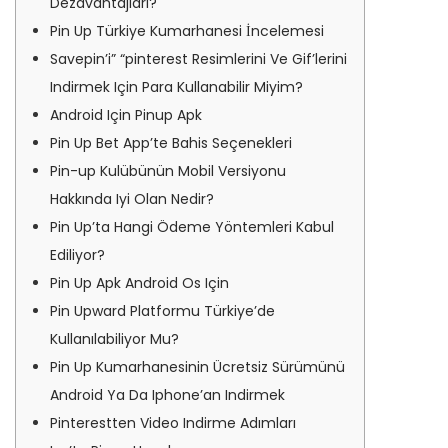
Dezavantajları?
Pin Up Türkiye Kumarhanesi İncelemesi
Savepin’i” “pinterest Resimlerini Ve Gif’lerini
Indirmek Için Para Kullanabilir Miyim?
Android Için Pinup Apk
Pin Up Bet App’te Bahis Seçenekleri
Pin-up Kulübünün Mobil Versiyonu
Hakkında Iyi Olan Nedir?
Pin Up’ta Hangi Ödeme Yöntemleri Kabul
Ediliyor?
Pin Up Apk Android Os Için
Pin Upward Platformu Türkiye’de
Kullanılabiliyor Mu?
Pin Up Kumarhanesinin Ücretsiz Sürümünü
Android Ya Da Iphone’an Indirmek
Pinterestten Video Indirme Adımları