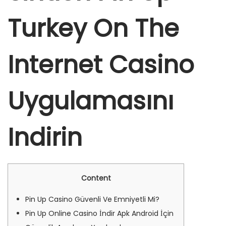
2
n
Turkey On The
4
Internet Casino
Uygulamasını ️
Indirin
Content
Pin Up Casino Güvenli Ve Emniyetli Mi?
Pin Up Online Casino İndir Apk Android İçin