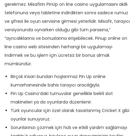
gerekmez. Misafirin PinUp on line casino uygulamasını akıllı
telefonuna veya tabletine indirdikten sonra sadece rumuz
ve şifresi ile oyun servisine girmesi yeterlidir. Misafir, tarayıcı
versiyonunda oynarken olduğu gibi tüm parasına,”
“ayrıcalıklarına ve bonuslarına erişebilecek. Pinup online on
line casino web sitesinden herhangi bir uygulamayı
indirmek ve bu işlem için ücretsiz bir bonus almak
mümkündür.
Birçok insan bundan hoşlanmaz Pin Up online
kumarhanesinde bahis tarayıcı aracılığıyla.
Pin Up Casino’daki turnuvalar genellikle belirli slot
makineleri ya da oyunlarda düzenlenir.
Türk oyuncular için özel olarak tasarlanmış Cricket X gibi
oyunlar sunuyoruz.
Sorunlarınızı çözmek için hızlı ve etkili yardım sağlamayı