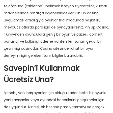
telefonuna (tabletine) indirmek isteyen ziyaretçiler, kumar
makinelerinde rahatça eğlenebilecekler. Pin Up casino
uygulaması aracılığıyla oyunlar trial modunda başlatılır,
mevcut slotlarda para için de oynayabilirsiniz. Pin Up Casino,
Türkiye’den oyunculara geniş bir oyun yelpazesi, cömert
bonuslar ve kullanışlı ödeme yöntemleri sunan çekici bir
çevrimiçi casinodur. Casino sitesinde rahat bir oyun
deneyimi için gereken tüm bilgiler bulunabilir.
Savepin’i Kullanmak
Ücretsiz Una?
Birincisi, yeni başlayanlar için olduğu kadar, belirli bir oyunla
yeni tanışanlar veya oyundaki becerilerini geliştirenler için
de uygundur. İkincisi, bir hesaba para yatırmayı ve gerçek