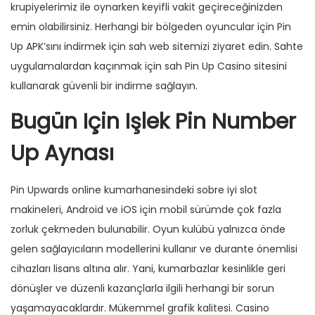
krupiyelerimiz ile oynarken keyifli vakit geçireceğinizden
emin olabilirsiniz. Herhangi bir bölgeden oyuncular için Pin
Up APK’sını indirmek için sah web sitemizi ziyaret edin. Sahte
uygulamalardan kaçınmak için sah Pin Up Casino sitesini
kullanarak güvenli bir indirme sağlayın.
Bugün Için Işlek Pin Number
Up Aynası
Pin Upwards online kumarhanesindeki sobre iyi slot
makineleri, Android ve iOS için mobil sürümde çok fazla
zorluk çekmeden bulunabilir. Oyun kulübü yalnızca önde
gelen sağlayıcıların modellerini kullanır ve durante önemlisi
cihazları lisans altına alır. Yani, kumarbazlar kesinlikle geri
dönüşler ve düzenli kazançlarla ilgili herhangi bir sorun
yaşamayacaklardır. Mükemmel grafik kalitesi. Casino