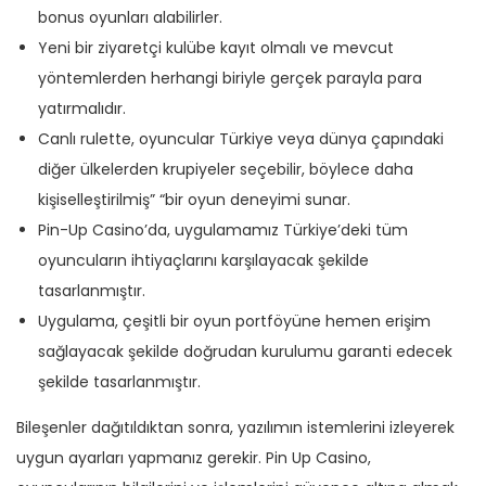
bonus oyunları alabilirler.
Yeni bir ziyaretçi kulübe kayıt olmalı ve mevcut
yöntemlerden herhangi biriyle gerçek parayla para
yatırmalıdır.
Canlı rulette, oyuncular Türkiye veya dünya çapındaki
diğer ülkelerden krupiyeler seçebilir, böylece daha
kişiselleştirilmiş” “bir oyun deneyimi sunar.
Pin-Up Casino’da, uygulamamız Türkiye’deki tüm
oyuncuların ihtiyaçlarını karşılayacak şekilde
tasarlanmıştır.
Uygulama, çeşitli bir oyun portföyüne hemen erişim
sağlayacak şekilde doğrudan kurulumu garanti edecek
şekilde tasarlanmıştır.
Bileşenler dağıtıldıktan sonra, yazılımın istemlerini izleyerek
uygun ayarları yapmanız gerekir. Pin Up Casino,