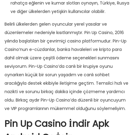
rahatça eğlenin ve kumar slotları oynayın, Türkiye, Rusya
ve diğer ülkelerden yetişkin kullanıcılar olabilir.
Belirli ülkelerden gelen oyuncular yerel yasalar ve
düzenlemeler nedeniyle kısıtlanmıştır. Pin Up Casino, 2016
yılında başlatılan bir çevrimiçi casino platformudur. Pin-Up
Casino’nun e-cüzdanlar, banka havaleleri ve kripto para
dahil olmak üzere çeşitli ödeme seçenekleri sunmasını
seviyorum. Pin-Up Casino’da canlı bir krupiye oyunu
oynarken küçük bir sorun yaşadım ve canlı sohbet
aracılığıyla destek ekibiyle iletişime geçtim. Temsilci hızlı ve
nazikti ve sorunu birkaç dakika içinde çözmeme yardımcı
oldu. Birkaç aydır Pin-Up Casino’da düzenli bir oyuncuyum
ve VIP programlarının mükemmel olduğunu söylemeliyim.
Pin Up Casino İndir Apk