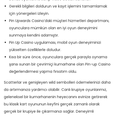
Gerekli bilgileri doldurun ve kayıt işlemini tamamlamak
için yönergeleri izleyin.
Pin Upwards Casino’daki müşteri hizmetleri departmanı,
oyunculara mümkün olan en iyi oyun deneyimini
sunmaya kendini adamıştır.
Pin Up Casino uygulaması, mobil oyun deneyiminizi
yükselten özelliklerle doludur.
Kısa bir süre önce, oyunculara gerçek parayla oynama
şansı sunan bir çevrimiçi kumarhane olan Pin-up Casino
değerlendirmesi yapma fırsatım oldu.
Scatterlar ve genişleyen wild sembolleri ödemelerinizi daha
da artırmanıza yardımcı olabilir. Canlı krupiye oyunlarımız,
geleneksel bir kumarhanenin heyecanını evinize getirerek
bu klasik kart oyununun keyfini gerçek zamanlı olarak
gerçek bir krupiye ile çıkarmanızı sağlar. Deneyimli