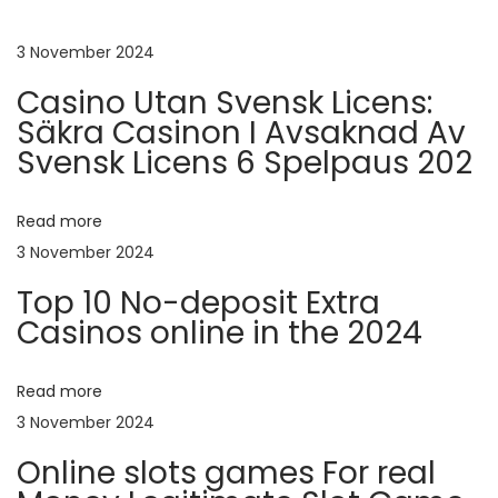
t
u
Ö
s
d
n
3 November 2024
p
ə
Casino Utan Svensk Licens:
o
n
a
Säkra Casinon I Avsaknad Av
s
i
Svensk Licens 6 Spelpaus 202
t
ş
v
:
S
i
Read more
i
s
3 November 2024
t
g
Top 10 No-deposit Extra
e
Casinos online in the 2024
m
a
i
Read more
Ö
t
3 November 2024
d
Online slots games For real
ə
i