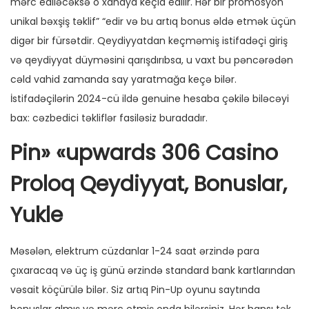
mərc ediləcəksə o xanaya keçid edilir. Hər bir promosyon
unikal bəxşiş təklif” “edir və bu artıq bonus əldə etmək üçün
digər bir fürsətdir. Qeydiyyatdan keçməmiş istifadəçi giriş
və qeydiyyat düyməsini qarışdırıbsa, u vaxt bu pəncərədən
cəld vahid zamanda say yaratmağa keçə bilər.
İstifadəçilərin 2024-cü ildə genuine hesaba çəkilə biləcəyi
bax: cəzbedici təkliflər fasiləsiz buradadır.
Pin» «upwards 306 Casino
Proloq Qeydiyyat, Bonuslar,
Yukle
Məsələn, elektrum cüzdanlar 1-24 saat ərzində para
çıxaracaq və üç iş günü ərzində standard bank kartlarından
vəsait köçürülə bilər. Siz artıq Pin-Up oyunu saytında