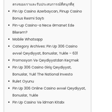
ตรงของเราและรับประสบการณ์ที่สนุกที่สุ
Pin Up Casino Azerbaycan, Pinup Casino
Bonus Rəsmi Saytı
Pin-up Casino-a Necə Əmanət Edə
Bilərəm?
Mobile Whatsapp
Category Archives: Pin Up 306 Casino
əvvəl Qeydiyyat, Bonuslar, Yukle – 631
Promosyon Və Qeydiyyatdan Keçmək
Pin Up 306 Casino Giriş Qeydiyyat,
Bonuslar, Yukl The National Investo
Rulet Oyunu
Pin Up 306 Online Casino əvvəl Qeydiyyat,
Bonuslar, Yukle
Pin Up Casino Və İdman Kitabı