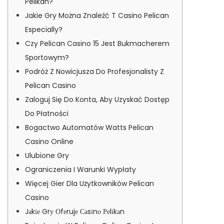
Pelikan?
Jakie Gry Można Znaleźć T Casino Pelican
Especially?
Czy Pelican Casino 15 Jest Bukmacherem
Sportowym?
Podróż Z Nowicjusza Do Profesjonalisty Z
Pelican Casino
Zaloguj Się Do Konta, Aby Uzyskać Dostęp
Do Płatności
Bogactwo Automatów Watts Pelican
Casino Online
Ulubione Gry
Ograniczenia I Warunki Wypłaty
Więcej Gier Dla Użytkowników Pelican
Casino
Jаkіе Grу Оfеrujе Саsіnо Реlіkаn