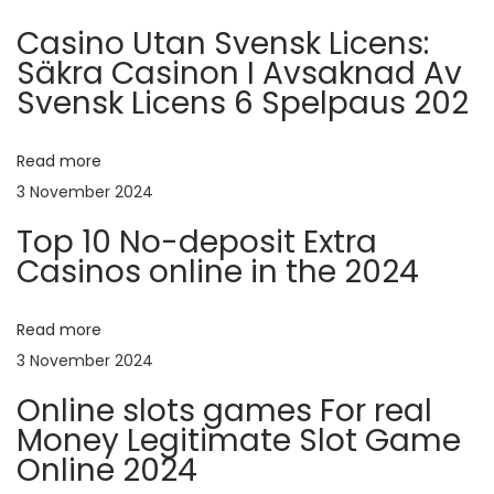
n
p
m
Casino Utan Svensk Licens:
o
b
a
Säkra Casinon I Avsaknad Av
s
l
Svensk Licens 6 Spelpaus 202
t
i
v
:
n
Read more
g
i
3 November 2024
E
Top 10 No-deposit Extra
s
g
Casinos online in the 2024
t
a
a
b
Read more
l
t
3 November 2024
i
Online slots games For real
s
i
Money Legitimate Slot Game
h
Online 2024
m