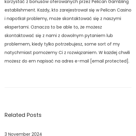
korzystać z bonusów oferowanych przez Pelican Gambling
establishment. Każdy, kto zarejestrował się w Pelican Casino
i napotkał problemy, może skontaktować się z naszymi
ekspertami. Oznacza to be able to, że możesz
skontaktować się z nami z dowolnym pytaniem lub
problemem, kiedy tylko potrzebujesz, some sort of my
natychmiast pomożemy Ci z rozwiązaniem. W każdej chwili
możesz do em napisać na adres e-mail [email protected].
P
P
B
r
b
o
e
r
v
b
s
i
e
Related Posts
o
t
t
u
G
s
a
3 November 2024