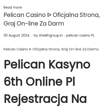
o
e
Read more
n
n
Pelican Casino ᐉ Oficjalna Strona,
t
Graj On-line Za Darm
O
n
.
.
P
3
P
30 August 2024
by
sheikhgroup.in
pelican casino PL
l
o
1
o
i
s
A
s
Pelican Casino ᐉ Oficjalna Strona, Graj On-line Za Darmo
n
t
u
t
e
Pelican Kasyno
e
g
e
E
d
u
d
n
o
s
i
6th Online Pl
C
n
t
n
o
2
l
Rejestracja Na
0
o
2
m