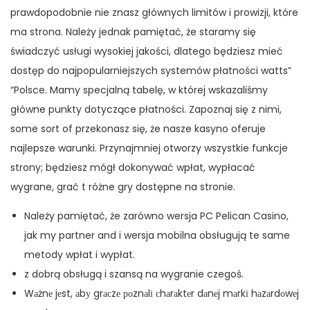
prawdopodobnie nie znasz głównych limitów i prowizji, które
ma strona. Należy jednak pamiętać, że staramy się
świadczyć usługi wysokiej jakości, dlatego będziesz mieć
dostęp do najpopularniejszych systemów płatności watts”
“Polsce. Mamy specjalną tabelę, w której wskazaliśmy
główne punkty dotyczące płatności. Zapoznaj się z nimi,
some sort of przekonasz się, że nasze kasyno oferuje
najlepsze warunki. Przynajmniej otworzy wszystkie funkcje
strony; będziesz mógł dokonywać wpłat, wypłacać
wygrane, grać t różne gry dostępne na stronie.
Należy pamiętać, że zarówno wersja PC Pelican Casino,
jak my partner and i wersja mobilna obsługują te same
metody wpłat i wypłat.
z dobrą obsługą i szansą na wygranie czegoś.
Wаżnе jеst, аbу grасzе роznаlі сhаrаktеr dаnеj mаrkі hаzаrdоwеj