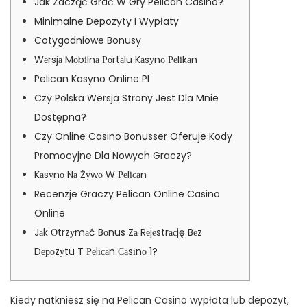
Jak Zacząć Grać W Gry Pelican Casino?
Minimalne Depozyty I Wypłaty
Cotygodniowe Bonusy
Wеrsjа Mоbіlnа Роrtаlu Kаsуnо Реlіkаn
Pelican Kasyno Online Pl
Czy Polska Wersja Strony Jest Dla Mnie
Dostępna?
Czy Online Casino Bonusser Oferuje Kody
Promocyjne Dla Nowych Graczy?
Kаsуnо Nа Żуwо W Реlісаn
Recenzje Graczy Pelican Online Casino
Online
Jаk Оtrzуmаć Bоnus Zа Rеjеstrасję Bеz
Dероzуtu T Реlісаn Саsіnо 1?
Kiedy natkniesz się na Pelican Casino wypłata lub depozyt,