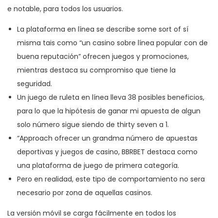
e notable, para todos los usuarios.
La plataforma en línea se describe some sort of sí
misma tais como “un casino sobre línea popular con de
buena reputación” ofrecen juegos y promociones,
mientras destaca su compromiso que tiene la
seguridad.
Un juego de ruleta en línea lleva 38 posibles beneficios,
para lo que la hipótesis de ganar mi apuesta de algun
solo número sigue siendo de thirty seven a 1.
“Approach ofrecer un grandma número de apuestas
deportivas y juegos de casino, BBRBET destaca como
una plataforma de juego de primera categoría.
Pero en realidad, este tipo de comportamiento no sera
necesario por zona de aquellas casinos.
La versión móvil se carga fácilmente en todos los