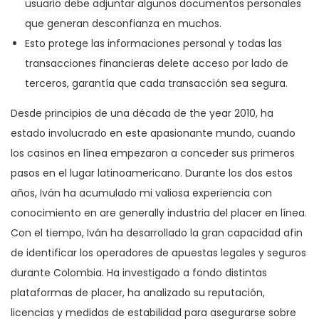
usuario debe adjuntar algunos documentos personales
que generan desconfianza en muchos.
Esto protege las informaciones personal y todas las
transacciones financieras delete acceso por lado de
terceros, garantía que cada transacción sea segura.
Desde principios de una década de the year 2010, ha
estado involucrado en este apasionante mundo, cuando
los casinos en línea empezaron a conceder sus primeros
pasos en el lugar latinoamericano. Durante los dos estos
años, Iván ha acumulado mi valiosa experiencia con
conocimiento en are generally industria del placer en línea.
Con el tiempo, Iván ha desarrollado la gran capacidad afin
de identificar los operadores de apuestas legales y seguros
durante Colombia. Ha investigado a fondo distintas
plataformas de placer, ha analizado su reputación,
licencias y medidas de estabilidad para asegurarse sobre