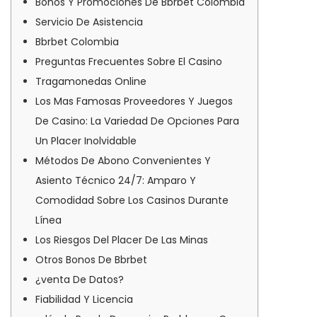
Bonos Y Promociones De Bbrbet Colombia
Servicio De Asistencia
Bbrbet Colombia
Preguntas Frecuentes Sobre El Casino
Tragamonedas Online
Los Mas Famosas Proveedores Y Juegos
De Casino: La Variedad De Opciones Para
Un Placer Inolvidable
Métodos De Abono Convenientes Y
Asiento Técnico 24/7: Amparo Y
Comodidad Sobre Los Casinos Durante
Línea
Los Riesgos Del Placer De Las Minas
Otros Bonos De Bbrbet
¿venta De Datos?
Fiabilidad Y Licencia