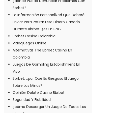
¿dónde Puedo Denunciar Problemas Con
Bbrbet?
La Información Personalized Que Deberá
Enviar Para Retirar Este Dinero Ganado
Durante Bbrbet: ¿es En Paz?
Bbrbet Casino Colombia
Videojuegos Online
Alternativas The Bbrbet Casino En
Colombia
Juegos De Gambling Establishment En
Vivo
Bbrbet: ¿por Qué Es Riesgoso El Juego
Sobre Las Minas?
Opinión Delete Casino Bbrbet
Seguridad Y Fiabilidad
¿cómo Descargar Un Juego De Todas Las