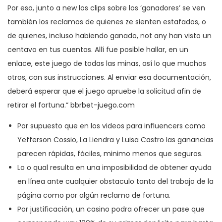
Por eso, junto a new los clips sobre los ‘ganadores’ se ven
también los reclamos de quienes ze sienten estafados, o
de quienes, incluso habiendo ganado, not any han visto un
centavo en tus cuentas. Allí fue posible hallar, en un
enlace, este juego de todas las minas, así lo que muchos
otros, con sus instrucciones. Al enviar esa documentación,
deberá esperar que el juego apruebe la solicitud afin de
retirar el fortuna.”
bbrbet-juego.com
Por supuesto que en los videos para influencers como
Yefferson Cossio, La Liendra y Luisa Castro las ganancias
parecen rápidas, fáciles, minimo menos que seguros.
Lo o qual resulta en una imposibilidad de obtener ayuda
en línea ante cualquier obstaculo tanto del trabajo de la
página como por algún reclamo de fortuna.
Por justificación, un casino podra ofrecer un pase que