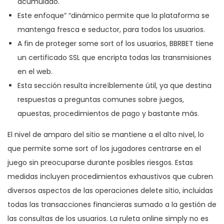
acumulado.
Este enfoque” “dinámico permite que la plataforma se
mantenga fresca e seductor, para todos los usuarios.
A fin de proteger some sort of los usuarios, BBRBET tiene
un certificado SSL que encripta todas las transmisiones
en el web.
Esta sección resulta increíblemente útil, ya que destina
respuestas a preguntas comunes sobre juegos,
apuestas, procedimientos de pago y bastante más.
El nivel de amparo del sitio se mantiene a el alto nivel, lo
que permite some sort of los jugadores centrarse en el
juego sin preocuparse durante posibles riesgos. Estas
medidas incluyen procedimientos exhaustivos que cubren
diversos aspectos de las operaciones delete sitio, incluidas
todas las transacciones financieras sumado a la gestión de
las consultas de los usuarios. La ruleta online simply no es