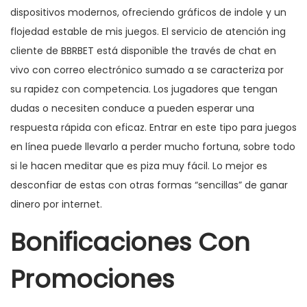
dispositivos modernos, ofreciendo gráficos de indole y un
flojedad estable de mis juegos. El servicio de atención ing
cliente de BBRBET está disponible the través de chat en
vivo con correo electrónico sumado a se caracteriza por
su rapidez con competencia. Los jugadores que tengan
dudas o necesiten conduce a pueden esperar una
respuesta rápida con eficaz. Entrar en este tipo para juegos
en línea puede llevarlo a perder mucho fortuna, sobre todo
si le hacen meditar que es piza muy fácil. Lo mejor es
desconfiar de estas con otras formas “sencillas” de ganar
dinero por internet.
Bonificaciones Con
Promociones