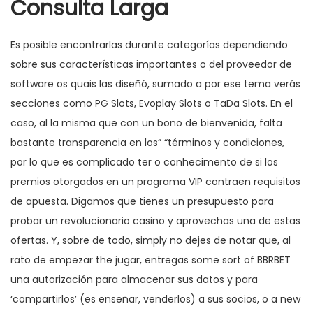
Consulta Larga
Es posible encontrarlas durante categorías dependiendo
sobre sus características importantes o del proveedor de
software os quais las diseñó, sumado a por ese tema verás
secciones como PG Slots, Evoplay Slots o TaDa Slots. En el
caso, al la misma que con un bono de bienvenida, falta
bastante transparencia en los” “términos y condiciones,
por lo que es complicado ter o conhecimento de si los
premios otorgados en un programa VIP contraen requisitos
de apuesta. Digamos que tienes un presupuesto para
probar un revolucionario casino y aprovechas una de estas
ofertas. Y, sobre de todo, simply no dejes de notar que, al
rato de empezar the jugar, entregas some sort of BBRBET
una autorización para almacenar sus datos y para
‘compartirlos’ (es enseñar, venderlos) a sus socios, o a new