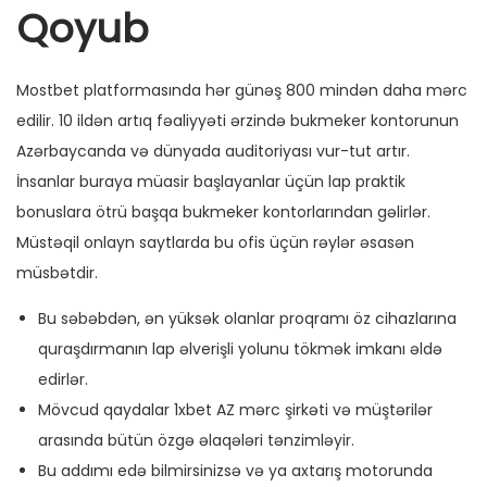
Qoyub
Mostbet platformasında hər günəş 800 mindən daha mərc
edilir. 10 ildən artıq fəaliyyəti ərzində bukmeker kontorunun
Azərbaycanda və dünyada auditoriyası vur-tut artır.
İnsanlar buraya müasir başlayanlar üçün lap praktik
bonuslara ötrü başqa bukmeker kontorlarından gəlirlər.
Müstəqil onlayn saytlarda bu ofis üçün rəylər əsasən
müsbətdir.
Bu səbəbdən, ən yüksək olanlar proqramı öz cihazlarına
quraşdırmanın lap əlverişli yolunu tökmək imkanı əldə
edirlər.
Mövcud qaydalar 1xbet AZ mərc şirkəti və müştərilər
arasında bütün özgə əlaqələri tənzimləyir.
Bu addımı edə bilmirsinizsə və ya axtarış motorunda