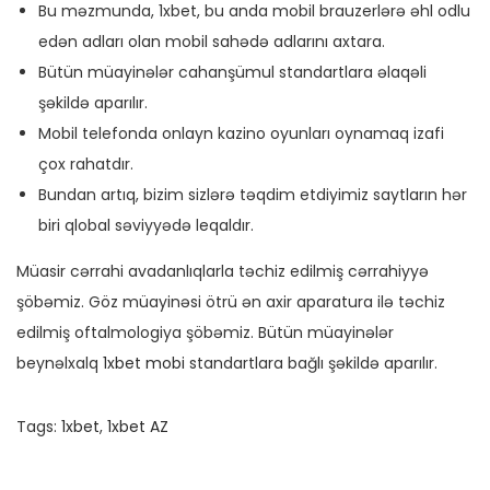
Bu məzmunda, 1xbet, bu anda mobil brauzerlərə əhl odlu
edən adları olan mobil sahədə adlarını axtara.
Bütün müayinələr cahanşümul standartlara əlaqəli
şəkildə aparılır.
Mobil telefonda onlayn kazino oyunları oynamaq izafi
çox rahatdır.
Bundan artıq, bizim sizlərə təqdim etdiyimiz saytların hər
biri qlobal səviyyədə leqaldır.
Müasir cərrahi avadanlıqlarla təchiz edilmiş cərrahiyyə
şöbəmiz. Göz müayinəsi ötrü ən axir aparatura ilə təchiz
edilmiş oftalmologiya şöbəmiz. Bütün müayinələr
beynəlxalq
1xbet mobi
standartlara bağlı şəkildə aparılır.
Tags
:
1xbet
,
1xbet AZ
P
P
G
r
i