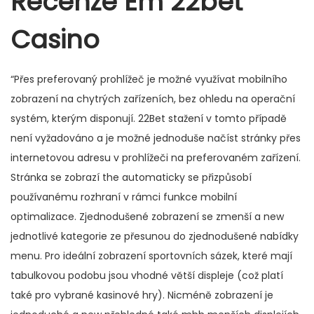
Recenze Em 22bet
Casino
“Přes preferovaný prohlížeč je možné využívat mobilního
zobrazení na chytrých zařízeních, bez ohledu na operační
systém, kterým disponují. 22Bet stažení v tomto případě
není vyžadováno a je možné jednoduše načíst stránky přes
internetovou adresu v prohlížeči na preferovaném zařízení.
Stránka se zobrazí the automaticky se přizpůsobí
používanému rozhraní v rámci funkce mobilní
optimalizace. Zjednodušené zobrazení se zmenší a new
jednotlivé kategorie ze přesunou do zjednodušené nabídky
menu. Pro ideální zobrazení sportovních sázek, které mají
tabulkovou podobu jsou vhodné větší displeje (což platí
také pro vybrané kasinové hry). Nicméně zobrazení je