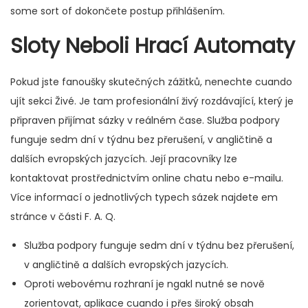
some sort of dokončete postup přihlášením.
Sloty Neboli Hrací Automaty
Pokud jste fanoušky skutečných zážitků, nenechte cuando
ujít sekci Živé. Je tam profesionální živý rozdávající, který je
připraven přijímat sázky v reálném čase. Služba podpory
funguje sedm dní v týdnu bez přerušení, v angličtině a
dalších evropských jazycích. Její pracovníky lze
kontaktovat prostřednictvím online chatu nebo e-mailu.
Více informací o jednotlivých typech sázek najdete em
stránce v části F. A. Q.
Služba podpory funguje sedm dní v týdnu bez přerušení,
v angličtině a dalších evropských jazycích.
Oproti webovému rozhraní je ngakl nutné se nově
zorientovat, aplikace cuando i přes široký obsah