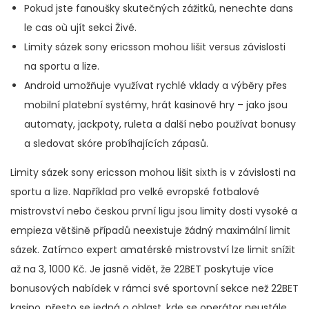
Pokud jste fanoušky skutečných zážitků, nenechte dans
le cas où ujít sekci Živé.
Limity sázek sony ericsson mohou lišit versus závislosti
na sportu a lize.
Android umožňuje využívat rychlé vklady a výběry přes
mobilní platební systémy, hrát kasinové hry – jako jsou
automaty, jackpoty, ruleta a další nebo používat bonusy
a sledovat skóre probíhajících zápasů.
Limity sázek sony ericsson mohou lišit sixth is v závislosti na
sportu a lize. Například pro velké evropské fotbalové
mistrovství nebo českou první ligu jsou limity dosti vysoké a
empieza většině případů neexistuje žádný maximální limit
sázek. Zatímco expert amatérské mistrovství lze limit snížit
až na 3, 1000 Kč. Je jasně vidět, že 22BET poskytuje více
bonusových nabídek v rámci své sportovní sekce než 22BET
kasino, přesto se jedná o oblast, kde se operátor neustále