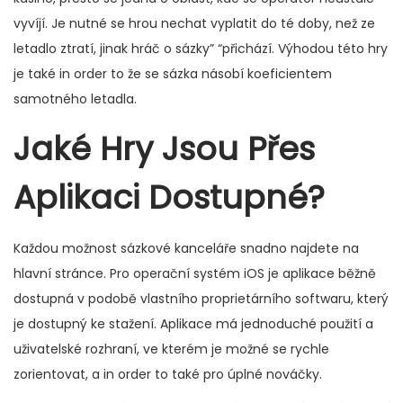
vyvíjí. Je nutné se hrou nechat vyplatit do té doby, než ze
letadlo ztratí, jinak hráč o sázky” “přichází. Výhodou této hry
je také in order to že se sázka násobí koeficientem
samotného letadla.
Jaké Hry Jsou Přes
Aplikaci Dostupné?
Každou možnost sázkové kanceláře snadno najdete na
hlavní stránce. Pro operační systém iOS je aplikace běžně
dostupná v podobě vlastního proprietárního softwaru, který
je dostupný ke stažení. Aplikace má jednoduché použití a
uživatelské rozhraní, ve kterém je možné se rychle
zorientovat, a in order to také pro úplné nováčky.