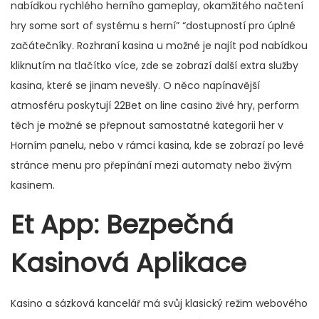
nabídkou rychlého herního gameplay, okamžitého načtení
hry some sort of systému s herní” “dostupností pro úplné
začátečníky. Rozhraní kasina u možné je najít pod nabídkou
kliknutím na tlačítko více, zde se zobrazí další extra služby
kasina, které se jinam nevešly. O něco napínavější
atmosféru poskytují 22Bet on line casino živé hry, perform
těch je možné se přepnout samostatné kategorii her v
Horním panelu, nebo v rámci kasina, kde se zobrazí po levé
stránce menu pro přepínání mezi automaty nebo živým
kasinem.
Et App: Bezpečná
Kasinová Aplikace
Kasino a sázková kancelář má svůj klasický režim webového