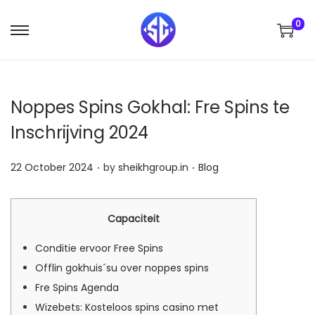
0
S
S
k
k
i
i
p
p
Noppes Spins Gokhal: Fre Spins te
t
t
Inschrijving 2024
o
o
n
c
.
.
P
P
22 October 2024
by
sheikhgroup.in
Blog
a
o
o
o
v
n
s
s
i
t
Capaciteit
t
t
g
e
e
e
Conditie ervoor Free Spins
a
n
d
d
Offlin gokhuis´su over noppes spins
t
t
o
i
Fre Spins Agenda
i
n
n
Wizebets: Kosteloos spins casino met
o