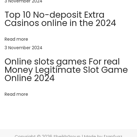
i
3 November 2024
m
Top 10 No-deposit Extra
P
g
Casinos online in the 2024
o
k
a
e
Read more
r
t
3 November 2024
O
Online slots games For real
n
i
Money Legitimate Slot Game
l
Online 2024
o
i
n
Read more
n
e
O
p
t
r
Copyright © 2026
SheikhGroup
| Made by fzanfyaz