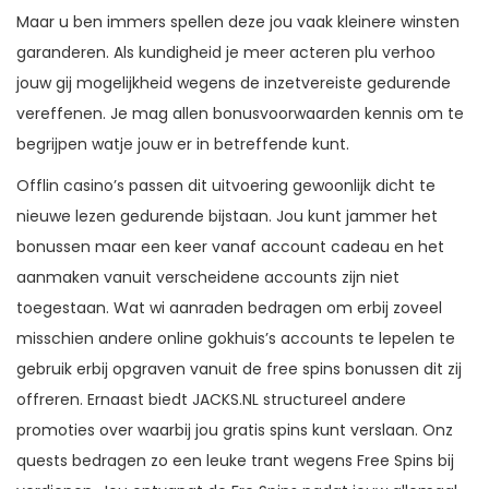
Maar u ben immers spellen deze jou vaak kleinere winsten
garanderen. Als kundigheid je meer acteren plu verhoo
jouw gij mogelijkheid wegens de inzetvereiste gedurende
vereffenen. Je mag allen bonusvoorwaarden kennis om te
begrijpen watje jouw er in betreffende kunt.
Offlin casino’s passen dit uitvoering gewoonlijk dicht te
nieuwe lezen gedurende bijstaan. Jou kunt jammer het
bonussen maar een keer vanaf account cadeau en het
aanmaken vanuit verscheidene accounts zijn niet
toegestaan. Wat wi aanraden bedragen om erbij zoveel
misschien andere online gokhuis’s accounts te lepelen te
gebruik erbij opgraven vanuit de free spins bonussen dit zij
offreren. Ernaast biedt JACKS.NL structureel andere
promoties over waarbij jou gratis spins kunt verslaan. Onz
quests bedragen zo een leuke trant wegens Free Spins bij