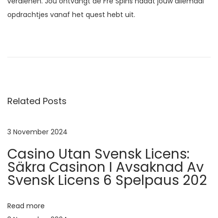
verdienen. Jou ontvangt de Fre Spins nadat jouw allemaal
opdrachtjes vanaf het quest hebt uit.
P
P
V
r
o
o
e
o
v
r
s
i
T
Related Posts
o
e
t
u
x
s
a
3 November 2024
n
p
s
Casino Utan Svensk Licens:
o
H
a
Säkra Casinon I Avsaknad Av
s
o
Svensk Licens 6 Spelpaus 202
t
l
v
:
d
Read more
e