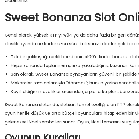
alabilirsiniz.
Sweet Bonanza Slot Onl
Genel olarak, yüksek RTP’yi %94 ya da daha fazla bir geri dön
olasılık oyunda ne kadar uzun süre kalırsanız o kadar çok kazan
Tek bir gökkuşağı renkli bombanın x100’e kadar bonusu olabili
Hepsi sonunda toplanır empieza yakaladığınız kazanan kom
Son olarak, Sweet Bonanza oynayanların güvenli bir şekilde v
Makaralar tam anlamıyla “dönmez”; bunun yerine semboller
Keyif aldığımız özellikler arasında çarpıcı arka plan, benzers
Sweet Bonanza slotunda, slotsun temel özelliği olan RTP olara
oyun her ile düşük ve orta bütçeli oyunculara hitap eden bir vi
geleneksel Noel sembolleri sunar. Oyun, Noel temasını vurgula
Oyunun Kuralları