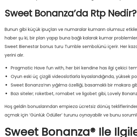
Sweet Bonanza’da Rtp Nedir?
Bunun gibi küçük ipuçları ve numaralar kumarın olumsuz etkiler
haber şu ki, bir plan yapıp buna bağlı kalarak kumar problemle
Sweet Bienestar bonus turu Tumble sembolünü içerir. Her kaz
yerini alır.
Pragmatic Have fun with, her biri kendine has ilgi çekici tema
Oyun eski üç çizgili videoslotlarla kıyaslandığında, yüksek 
Sweet Bonanza’nın yığılma özelliği, basamaklı bir makara gibi ça
Bazı siteler; roketbet, romabet ve ligobet gibi, Lovely Bona
Hoş geldin bonuslarından empieza ücretsiz dönüş tekliflerinden
açmak için ‘Günlük Ödüller’ turunu oynayabilir ve bunu sorumlu
Sweet Bonanza® Ile Ilgi