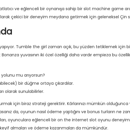
atlatıcı ve eğlenceli bir oynanışa sahip bir slot machine game ara
 olarak çekici bir deneyim meydana getirmek için geleneksel Çin se
nda
 yapıyor. Tumble the girl zaman açık, bu yüzden tetiklemek için 
eet Bonanza yuvasının iki özel özelliği daha vardır empieza bu öz
r yolunu mu arıyorsun?
labilecek) bir düğme ortaya çıkardılar.
 olarak sunulabilirler.
rmak için biraz strateji gerektirir. Kârlarınızı mümkün olduğun
nız da, oyunun nasıl ödeme yaptığını ve bonus turların ne zaman
ı, oyunculara eğlenceli bir on the internet slot oyunu deneyimi
n keyif almaları ve ödeme kazanmaları da mümkündür.