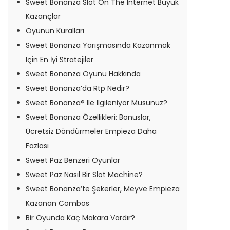
o
Sweet Bonanza Slot On The Internet Büyük
4
n
Kazançlar
Oyunun Kuralları
Sweet Bonanza Yarışmasında Kazanmak
Için En İyi Stratejiler
Sweet Bonanza Oyunu Hakkında
Sweet Bonanza’da Rtp Nedir?
Sweet Bonanza® Ile Ilgileniyor Musunuz?
Sweet Bonanza Özellikleri: Bonuslar,
Ücretsiz Döndürmeler Empieza Daha
Fazlası
Sweet Paz Benzeri Oyunlar
Sweet Paz Nasıl Bir Slot Machine?
Sweet Bonanza’te Şekerler, Meyve Empieza
Kazanan Combos
Bir Oyunda Kaç Makara Vardır?