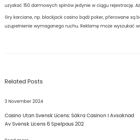
uzyskać 150 darmowych spinów jedynie w ciągu rejestrację. A
Gry karciane, np. blackjack casino bądź poker, pferowane są b
uzupełnienie wymaganego ruchu. Reklamę może wyszukać wszys
P
P
X
r
3
o
e
0
v
0
s
i
0
Related Posts
o
C
t
u
a
s
s
3 November 2024
n
p
i
Casino Utan Svensk Licens: Säkra Casinon I Avsaknad
o
n
a
Av Svensk Licens 6 Spelpaus 202
s
o
t
,