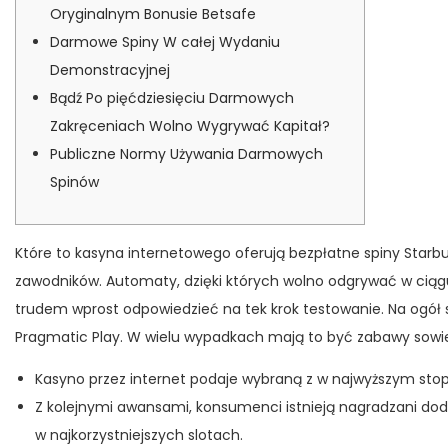
o
0
Oryginalnym Bonusie Betsafe
n
2
Darmowe Spiny W całej Wydaniu
4
Demonstracyjnej
Bądź Po pięćdziesięciu Darmowych
Zakręceniach Wolno Wygrywać Kapitał?
Publiczne Normy Używania Darmowych
Spinów
Które to kasyna internetowego oferują bezpłatne spiny Starb
zawodników. Automaty, dzięki których wolno odgrywać w ciąg
trudem wprost odpowiedzieć na tek krok testowanie.
Na ogół 
Pragmatic Play. W wielu wypadkach mają to być zabawy sowie i
Kasyno przez internet podaje wybraną z w najwyższym stopni
Z kolejnymi awansami, konsumenci istnieją nagradzani dod
w najkorzystniejszych slotach.