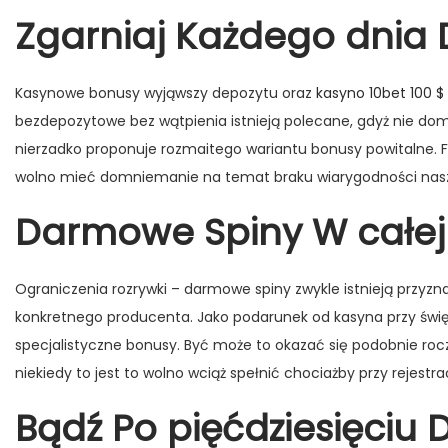
Zgarniaj Każdego dnia
Kasynowe bonusy wyjąwszy depozytu oraz
kasyno 10bet 100 
bezdepozytowe bez wątpienia istnieją polecane, gdyż nie do
nierzadko proponuje rozmaitego wariantu bonusy powitalne. Fa
wolno mieć domniemanie na temat braku wiarygodności naszej
Darmowe Spiny W całej
Ograniczenia rozrywki – darmowe spiny zwykle istnieją przy
konkretnego producenta. Jako podarunek od kasyna przy święt
specjalistyczne bonusy. Być może to okazać się podobnie rocz
niekiedy to jest to wolno wciąż spełnić chociażby przy rejestra
Bądź Po pięćdziesięci