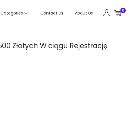
0
Categories
Contact Us
About Us
00 Złotych W ciągu Rejestrację