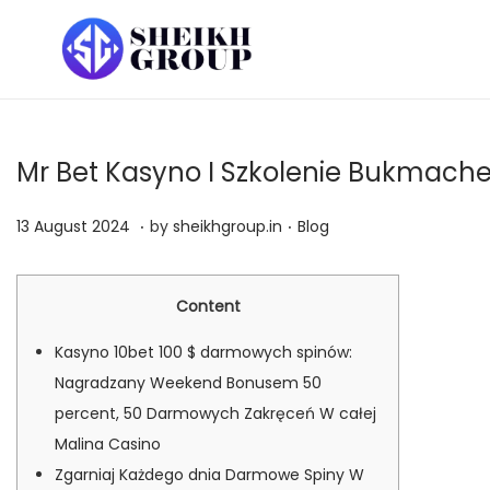
S
S
k
k
i
i
p
p
Mr Bet Kasyno I Szkolenie Bukmache
t
t
o
o
.
.
P
1
P
13 August 2024
by
sheikhgroup.in
Blog
n
c
o
3
o
a
o
s
A
s
Content
v
n
t
u
t
i
t
e
g
e
Kasyno 10bet 100 $ darmowych spinów:
g
e
d
u
d
Nagradzany Weekend Bonusem 50
a
n
o
s
i
percent, 50 Darmowych Zakręceń W całej
t
t
n
t
n
Malina Casino
i
2
Zgarniaj Każdego dnia Darmowe Spiny W