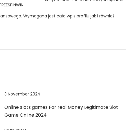
FREESPINWIN.
nansowego. Wymagana jest cała wpis profilu jak i również
3 November 2024
Online slots games For real Money Legitimate Slot
Game Online 2024