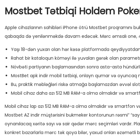
Mostbet Tətbiqi Holdem Poker
Apple cihazlarının sahibləri iPhone ötrü Mostbet proqramını b
qabaqda də yenilənməkdə davam edəcək. Mərc əmsalı one, 40 o
Yaşı 18-dən yuxarı olan hər kəsə platformada qeydiyyatdan k
Rahat bir kataloqun köməyi ilə yuvaları gərək olan parametrlə
Növbəti partiyanın başlamasından sonra asta-asta hündürlü
MostBet apk indir mobil tətbiqi, onlayn qumar və oyuncaq m
Bu, praktik məbləğləri riskə atmağa başlamazdan əvvəl slotun
Mobil cihaz daha azı 512 MB RAM-a olma olmalıdır və smartf
Mobil cihaz lap azı 512 MB RAM-a olma olmalıdır və smartfon v
Mostbet AZ indir müştərisini bukmeker kontorunun rəsmi” “sayt
oynanılacaq xəritə sayı və sair qədər mərc seçimləri vardır. Pla
konkret bazarlarla mərc tək qoya bilər, yaxud onları əzəmətli bir