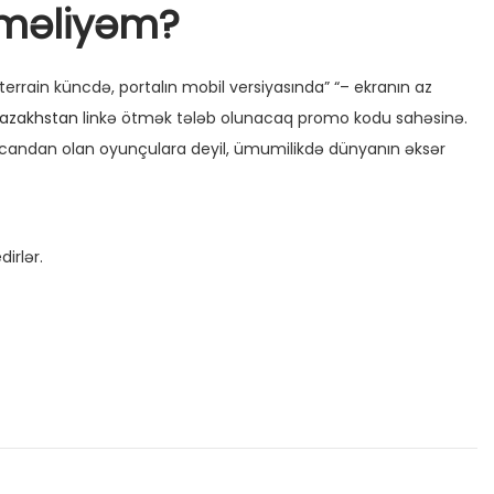
tməliyəm?
errain küncdə, portalın mobil versiyasında” “– ekranın az
azakhstan
linkə ötmək tələb olunacaq promo kodu sahəsinə.
baycandan olan oyunçulara deyil, ümumilikdə dünyanın əksər
irlər.