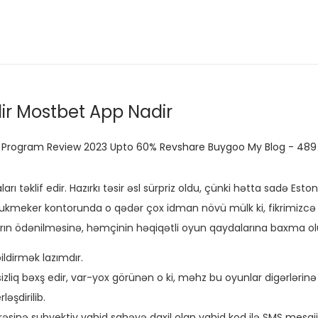
ir Mostbet App Nadir
te Program Review 2023 Upto 60% Revshare Buygoo My Blog - 489
ı təklif edir. Hazırkı təsir əsl sürpriz oldu, çünki hətta sadə Es
 bukmeker kontorunda o qədər çox idman növü mülk ki, fikrimiz
n ödənilməsinə, həmçinin həqiqətli oyun qaydalarına baxma olu
ildirmək lazımdır.
izliq bəxş edir, var-yox görünən o ki, məhz bu oyunlar digərlərin
əşdirilib.
sinə subyektiv vahid sahəyə daxil olan vahid kod ilə SMS mesaji