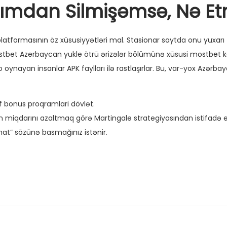
zımdan Silmişəmsə, Nə E
atformasının öz xüsusiyyətləri mal. Stasionar saytda onu yuxarı t
ostbet Azerbaycan yukle ötrü ərizələr bölümünə xüsusi
mostbet k
ynayan insanlar APK faylları ilə rastlaşırlar. Bu, var-yox Azər
f bonus proqramlari dövlət.
miqdarını azaltmaq görə Martingale strategiyasından istifadə ed
mat” sözünə basmağınız istənir.