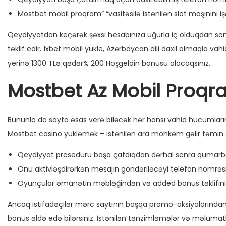
o
Mostbet mobil proqram” “vasitəsilə istənilən slot maşınını i
n
Qeydiyyatdan keçərək şəxsi hesabınıza uğurla iç olduqdan sonra
təklif edir. 1xbet mobil yükle, Azərbaycan dili daxil olmaqla vah
yerinə 1300 TLə qədər% 200 Hoşgeldin bonusu alacaqsınız.
Mostbet Az Mobil Proqra
Bununla da sayta əsas verə biləcək hər hansı vahid hücumların q
Mostbet casino yükləmək – istənilən ara möhkəm gəlir təmin 
Qeydiyyat proseduru başa çatdıqdan dərhal sonra qumarbaz
Onu aktivləşdirərkən mesajın göndəriləcəyi telefon nömrəsi
Oyunçular əmanətin məbləğindən və added bonus təklifinin a
Ancaq istifadəçilər mərc saytının başqa promo-aksiyalarından y
bonus əldə edə bilərsiniz. İstənilən tənzimləmələr və məlumatla