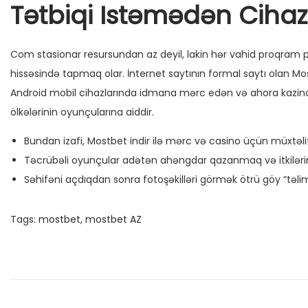
Tətbiqi Istəmədən Ciha
Com stasionar resursundan az deyil, lakin hər vahid proqram pl
hissəsində tapmaq olar. İnternet saytının formal saytı olan M
Android mobil cihazlarında idmana mərc edən və ahora kazino o
ölkələrinin oyunçularına aiddir.
Bundan izafi, Mostbet indir ilə mərc və casino üçün müxtəli
Təcrübəli oyunçular adətən ahəngdar qazanmaq və itkilərin 
Səhifəni açdıqdan sonra fotoşəkilləri görmək ötrü göy “təli
Tags
:
mostbet
,
mostbet AZ
P
P
M
r
o
o
e
s
v
t