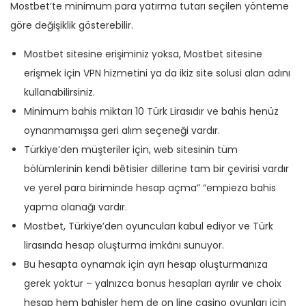
Mostbet’te minimum para yatırma tutarı seçilen yönteme
göre değişiklik gösterebilir.
Mostbet sitesine erişiminiz yoksa, Mostbet sitesine
erişmek için VPN hizmetini ya da ikiz site solusi alan adını
kullanabilirsiniz.
Minimum bahis miktarı 10 Türk Lirasıdır ve bahis henüz
oynanmamışsa geri alım seçeneği vardır.
Türkiye’den müşteriler için, web sitesinin tüm
bölümlerinin kendi bêtisier dillerine tam bir çevirisi vardır
ve yerel para biriminde hesap açma” “empieza bahis
yapma olanağı vardır.
Mostbet, Türkiye’den oyuncuları kabul ediyor ve Türk
lirasında hesap oluşturma imkânı sunuyor.
Bu hesapta oynamak için ayrı hesap oluşturmanıza
gerek yoktur – yalnızca bonus hesapları ayrılır ve choix
hesap hem bahisler hem de on line casino oyunları için