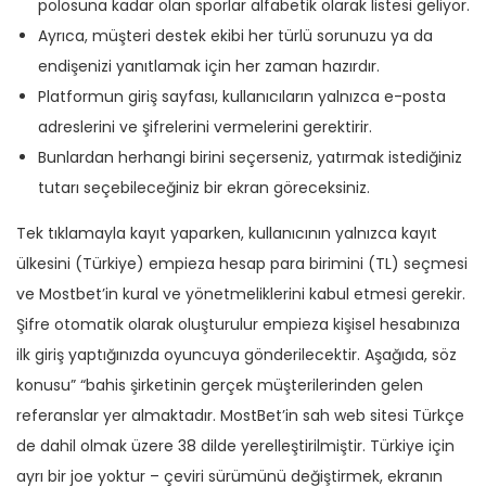
polosuna kadar olan sporlar alfabetik olarak listesi geliyor.
Ayrıca, müşteri destek ekibi her türlü sorunuzu ya da
endişenizi yanıtlamak için her zaman hazırdır.
Platformun giriş sayfası, kullanıcıların yalnızca e-posta
adreslerini ve şifrelerini vermelerini gerektirir.
Bunlardan herhangi birini seçerseniz, yatırmak istediğiniz
tutarı seçebileceğiniz bir ekran göreceksiniz.
Tek tıklamayla kayıt yaparken, kullanıcının yalnızca kayıt
ülkesini (Türkiye) empieza hesap para birimini (TL) seçmesi
ve Mostbet’in kural ve yönetmeliklerini kabul etmesi gerekir.
Şifre otomatik olarak oluşturulur empieza kişisel hesabınıza
ilk giriş yaptığınızda oyuncuya gönderilecektir. Aşağıda, söz
konusu” “bahis şirketinin gerçek müşterilerinden gelen
referanslar yer almaktadır. MostBet’in sah web sitesi Türkçe
de dahil olmak üzere 38 dilde yerelleştirilmiştir. Türkiye için
ayrı bir joe yoktur – çeviri sürümünü değiştirmek, ekranın