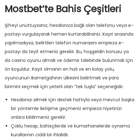
Mostbet’te Bahis Çeşitleri
Şifreyi unuttuysanız, hesabınıza bağlı olan telefonu veya e–
postayı vurgulayarak hemen kurtarabilirsiniz. Kayıt sırasında
yapılmadıysa, belirtilen telefon numarasını empieza e-
postayı da teyit etmeniz gerekir. Bu, hoşgeldin bonusu ya
da casino oyunu almak ve ödeme talebinde bulunmak için
ön koşuldur. Kayıt olmanın en hızlı ve en kolay yolu,
oyuncunun ikametgahının ülkesini belirtmek ve para
birimini seçmek için yeterli olan “tek tuşla” seçeneğidir.
Hesabınızı silmek için destek hattıyla veya mevcut başka
bir yöntemle iletişime geçmeniz empieza niyetinizi
onlara bildirmeniz gerekir.
Çoklu hesap, bahisçilerde ve kumarhanelerde oynama
kurallarının ciddi bir ihlalidir.