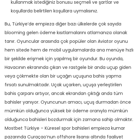
kullanmak istediğiniz bonusu seçmeli ve şartlar ve
koşullarda belirtilen koşullara uymalısınız.
Bu, Türkiye’de empieza diğer bazı ülkelerde çok sayıda
blooming gelen ödeme kısıtlamalarını atlamanıza olanak
tanır. Oyuncular arasında çok popüler olan Aviator oyunu
hem sitede hem de mobil uygulamalarda ana menüye hızlı
bir şekilde erişmek için yapılmış bir oyundur. Bu oyunda,
Havacının ekranında çıkan ve rastgele bir anda uçup giden
veya çökmekte olan bir uçağın uçuşuna bahis yapma
fırsatı sunulmaktadır. Uçak uçarken, uçuşa yerleştirilen
bahis çarpanı artıyor, ancak ekrandan çıktığı anda tüm
bahisler yanıyor. Oyuncunun amacı, uçuş durmadan önce
mümkün olduğunca yüksek bir ödeme oranıyla mümkün
olduğunca bahisleri bozdurmak için zamana sahip olmaktır.
Mostbet Türkiye – Küresel spor bahisleri empieza kumar
pazarında Curaçao’nun offshore lisansı altında faaliyet