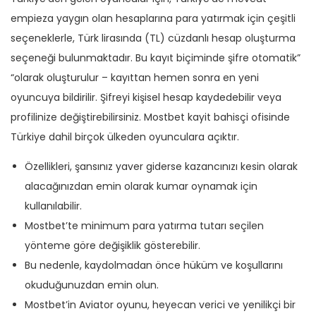
empieza yaygın olan hesaplarına para yatırmak için çeşitli
seçeneklerle, Türk lirasında (TL) cüzdanlı hesap oluşturma
seçeneği bulunmaktadır. Bu kayıt biçiminde şifre otomatik”
“olarak oluşturulur – kayıttan hemen sonra en yeni
oyuncuya bildirilir. Şifreyi kişisel hesap kaydedebilir veya
profilinize değiştirebilirsiniz. Mostbet kayit bahisçi ofisinde
Türkiye dahil birçok ülkeden oyunculara açıktır.
Özellikleri, şansınız yaver giderse kazancınızı kesin olarak
alacağınızdan emin olarak kumar oynamak için
kullanılabilir.
Mostbet’te minimum para yatırma tutarı seçilen
yönteme göre değişiklik gösterebilir.
Bu nedenle, kaydolmadan önce hüküm ve koşullarını
okuduğunuzdan emin olun.
Mostbet’in Aviator oyunu, heyecan verici ve yenilikçi bir