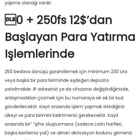
yapma olanağı vardır.
0 + 250fs 12$’dan
Başlayan Para Yatırma
Işlemlerinde
250 bedava dönüşü garantilemek için minimum 230 Lira
veya başka bir para biriminde eşdeğeri depozito
yatırılmalıdır. IP adresinizi ya da cihazınızı değiştirdiğinizde,
anlaşmazlıkları çözmek için bu numaraya sık sık bir kod
gönderilecektir. Kayıt sırasında işlem yapmak istediğiniz
ülkeyi ve para birimini belirtmeniz gerekecektir. Kayıt
sırasında bir” “şifre oluşturmanız (sadece Latin harfleri,
başka kısıtlama yok) ve alınan aktivasyon kodunu girmeniz