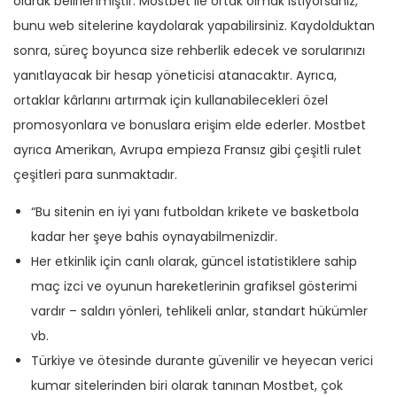
olarak belirlenmiştir. Mostbet ile ortak olmak istiyorsanız,
bunu web sitelerine kaydolarak yapabilirsiniz. Kaydolduktan
sonra, süreç boyunca size rehberlik edecek ve sorularınızı
yanıtlayacak bir hesap yöneticisi atanacaktır. Ayrıca,
ortaklar kârlarını artırmak için kullanabilecekleri özel
promosyonlara ve bonuslara erişim elde ederler. Mostbet
ayrıca Amerikan, Avrupa empieza Fransız gibi çeşitli rulet
çeşitleri para sunmaktadır.
“Bu sitenin en iyi yanı futboldan krikete ve basketbola
kadar her şeye bahis oynayabilmenizdir.
Her etkinlik için canlı olarak, güncel istatistiklere sahip
maç izci ve oyunun hareketlerinin grafiksel gösterimi
vardır – saldırı yönleri, tehlikeli anlar, standart hükümler
vb.
Türkiye ve ötesinde durante güvenilir ve heyecan verici
kumar sitelerinden biri olarak tanınan Mostbet, çok