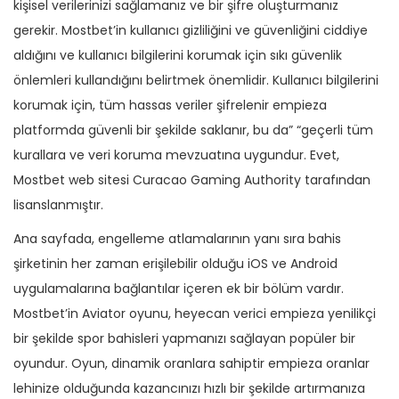
kişisel verilerinizi sağlamanız ve bir şifre oluşturmanız
gerekir. Mostbet’in kullanıcı gizliliğini ve güvenliğini ciddiye
aldığını ve kullanıcı bilgilerini korumak için sıkı güvenlik
önlemleri kullandığını belirtmek önemlidir. Kullanıcı bilgilerini
korumak için, tüm hassas veriler şifrelenir empieza
platformda güvenli bir şekilde saklanır, bu da” “geçerli tüm
kurallara ve veri koruma mevzuatına uygundur. Evet,
Mostbet web sitesi Curacao Gaming Authority tarafından
lisanslanmıştır.
Ana sayfada, engelleme atlamalarının yanı sıra bahis
şirketinin her zaman erişilebilir olduğu iOS ve Android
uygulamalarına bağlantılar içeren ek bir bölüm vardır.
Mostbet’in Aviator oyunu, heyecan verici empieza yenilikçi
bir şekilde spor bahisleri yapmanızı sağlayan popüler bir
oyundur. Oyun, dinamik oranlara sahiptir empieza oranlar
lehinize olduğunda kazancınızı hızlı bir şekilde artırmanıza