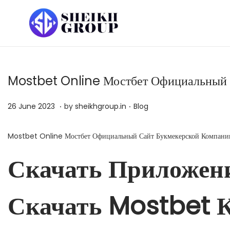
S
S
k
k
i
i
p
p
Mostbet Online Мостбет Официальный 
t
t
o
o
.
.
P
2
P
26 June 2023
by
sheikhgroup.in
Blog
n
c
o
3
o
a
o
s
J
s
Mostbet Online Мостбет Официальный Сайт Букмекерской Компани
v
n
t
u
t
Скачать Приложени
i
t
e
l
e
g
e
d
y
d
a
n
o
2
i
Скачать Mostbet К
t
t
n
0
n
i
2