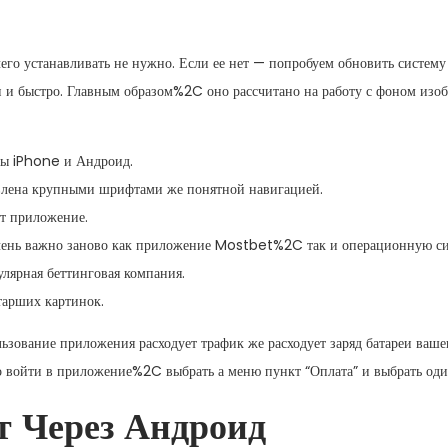
о устанавливать не нужно. Если ее нет — попробуем обновить систему 
 и быстро. Главным образом%2C оно рассчитано на работу с фоном изоб
пы iPhone и Андроид.
влена крупными шрифтами же понятной навигацией.
ет приложение.
ень важно заново как приложение Mostbet%2C так и операционную сис
улярная беттинговая компания.
тарших картинок.
зование приложения расходует трафик же расходует заряд батареи ваш
о войти в приложение%2C выбрать а меню пункт “Оплата” и выбрать оди
т Через Андроид