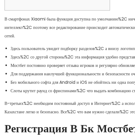
В смартфонах Xiaomi была функция доступна по умолчанию%2C ничег
интеллект%2C поэтому все редактирование происходит автоматически
сетей.
Здесь пользователь увидит подборку разделов%2C а внизу логоти
Здесь%2C со другой стороны%2C эта информация удобно предста
Мостбет постоянно проверяет отзыва игроков и регулярно обновля
Для поддержания наилучшей функциональности и безопасности оч
Без мобильного софта для Android и iOS не обойтись ни одна поп
Слоты крутит раунд со фриспинами%2C что выдать комбинацию с
В-третьих%2C необходим постоянный доступ в Интернет%2C а исполь
Казахстане легко и безопасно. Все%2C что вам нужно сделали%2C эт
Регистрация В Бк Мостбе