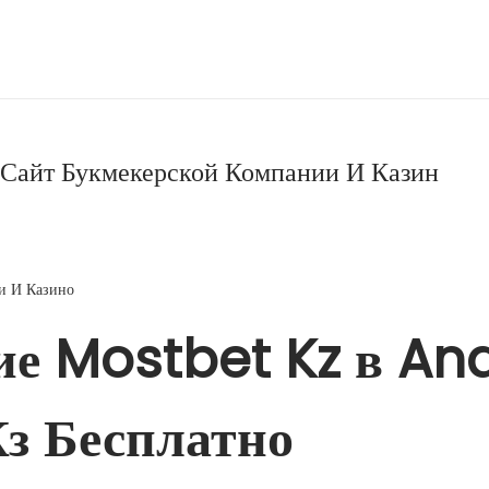
Сайт Букмекерской Компании И Казин
и И Казино
е Mostbet Kz в An
з Бесплатно