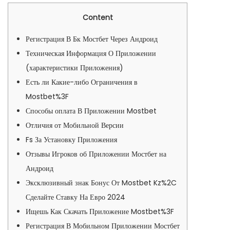
o
4
n
Content
Регистрация В Бк Мостбет Через Андроид
Техническая Информация О Приложении
(характеристики Приложения)
Есть ли Какие-либо Ограничения в
Mostbet%3F
Способы оплата В Приложении Mostbet
Отличия от Мобильной Версии
Fs За Установку Приложения
Отзывы Игроков об Приложении Мостбет на
Андроид
Эксклюзивный знак Бонус От Mostbet Kz%2C
Сделайте Ставку На Евро 2024
Ищешь Как Скачать Приложение Mostbet%3F
Регистрация В Мобильном Приложении Мостбет