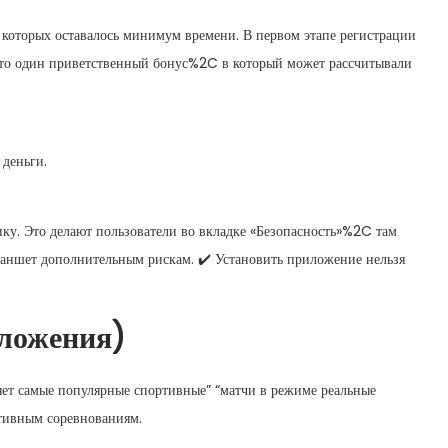
 которых оставалось минимум времени. В первом этапе регистрации
 Это один приветственный бонус%2C в который может рассчитывали
 деньги.
ку. Это делают пользователи во вкладке «Безопасность»%2C там
ланшет дополнительным рискам. ✔️ Установить приложение нельзя
ложения)
няет самые популярные спортивные” “матчи в режиме реальные
тивным соревнованиям.