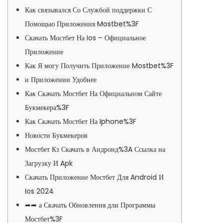
Как связывался Со Службой поддержки С
Помощью Приложения Mostbet%3F
Скачать Мостбет На Ios – Официальное
Приложение
Как Я могу Получить Приложение Mostbet%3F
и Приложении Удобнее
Как Скачать Мостбет На Официальном Сайте
Букмекера%3F
Как Скачать Мостбет На Iphone%3F
Новости Букмекеров
Мостбет Кз Скачать в Андроид%3A Ссылка на
Загрузку И Apk
Скачать Приложение Мостбет Для Android И
Ios 2024
➦➦ а Скачать Обновления дли Программы
Мостбет%3F