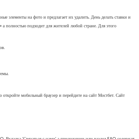
е элементы на фото и предлагает их удалить. День делать ставки и
а полностью подходит для жителей любой стране. Для этого
ов.
темы.
 откройте мобильный браузер и перейдите на сайт Мостбет. Сайт
Вкладка ‘Связаться с нами’ а приложении или раздел FAQ содержат