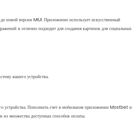
до новой версии MIUI. Приложение использует искусственный
ражений и отлично подходит для создания картинок для социальных
тему вашего устройства.
его устройства. Пополнить счет в мобильном приложении Mostbet и
н из множества доступных способов оплаты.